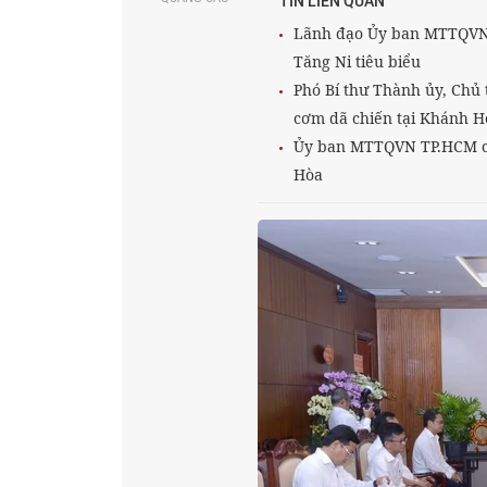
TIN LIÊN QUAN
Lãnh đạo Ủy ban MTTQVN 
Tăng Ni tiêu biểu
Phó Bí thư Thành ủy, Ch
cơm dã chiến tại Khánh H
Ủy ban MTTQVN TP.HCM ch
Hòa