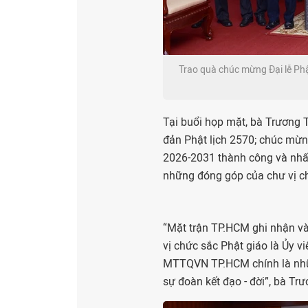
Trao quà chúc mừng Đại lễ P
Tại buổi họp mặt, bà Trương 
đản Phật lịch 2570; chúc mừn
2026-2031 thành công và nhấ
những đóng góp của chư vị ch
“Mặt trận TP.HCM ghi nhận và
vị chức sắc Phật giáo là Ủy 
MTTQVN TP.HCM chính là những
sự đoàn kết đạo - đời”, bà T