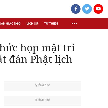
SAN GIÁC NGỘ
LỊCH SỬ
TỪ THIỆN
ức họp mặt tri
t đản Phật lịch
QUẢNG CÁO
QUẢNG CÁO