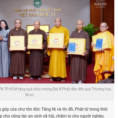
 TP.HCM tặng quà chúc mừng Đại lễ Phật đản đến quý Thượng tọa,
Ni sư
góp của chư tôn đức Tăng Ni và tín đồ, Phật tử trong thời
p cho công tác an sinh xã hội, chăm lo cho người nghèo,