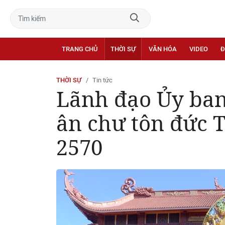
TRANG CHỦ
THỜI SỰ
VĂN HÓA
VIDEO
Đ
THỜI SỰ
Tin tức
Lãnh đạo Ủy ban
ân chư tôn đức T
2570