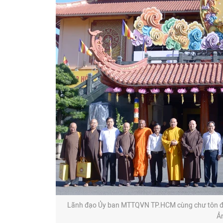
Lãnh đạo Ủy ban MTTQVN TP.HCM cùng chư tôn đức
Ả