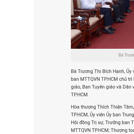
Bà Trươn
Bà Trương Thị Bích Hạnh, Ủy 
ban MTTQVN TP.HCM chủ trì b
giáo, Ban Tuyên giáo và Dân
TP.HCM.
Hòa thượng Thích Thiện Tâm, 
TP.HCM, Ủy viên Ủy ban Trun
Hội đồng Trị sự, Trưởng ban 
MTTQVN TP.HCM; Thượng tọa T