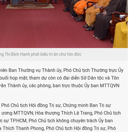
g Thị Bích Hạnh phát biểu tri ân chư tôn đức
viên Ban Thường vụ Thành ủy, Phó Chủ tịch Thường trực Ủy
uổi họp mặt; tham dự còn có đại diễn Sở Dân tộc và Tôn
 văn Thành ủy, các phòng, ban trực thuộc Ủy ban MTTQVN
Phó Chủ tịch Hội đồng Trị sự, Chứng minh Ban Trị sự
g ương MTTQVN; Hòa thượng Thích Lệ Trang, Phó Chủ tịch
Trị sự TP.HCM, Phó Chủ tịch không chuyên trách Ủy ban
hích Thanh Phong, Phó Chủ tịch Hội đồng Trị sự, Phó