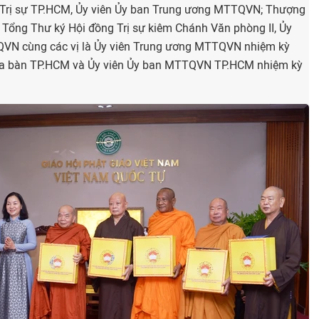
Trị sự TP.HCM, Ủy viên Ủy ban Trung ương MTTQVN; Thượng
Tổng Thư ký Hội đồng Trị sự kiêm Chánh Văn phòng II, Ủy
QVN cùng các vị là Ủy viên Trung ương MTTQVN nhiệm kỳ
địa bàn TP.HCM và Ủy viên Ủy ban MTTQVN TP.HCM nhiệm kỳ