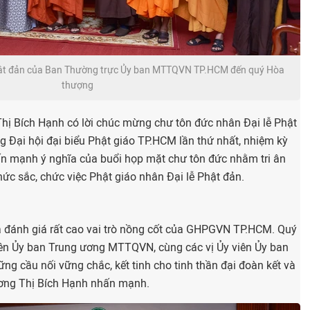
hật đản của Ban Thường trực Ủy ban MTTQVN TP.HCM đến quý Hòa
thượng
Thị Bích Hạnh có lời chúc mừng chư tôn đức nhân Đại lễ Phật
g Đại hội đại biểu Phật giáo TP.HCM lần thứ nhất, nhiệm kỳ
n mạnh ý nghĩa của buổi họp mặt chư tôn đức nhằm tri ân
ức sắc, chức việc Phật giáo nhân Đại lễ Phật đản.
 đánh giá rất cao vai trò nồng cốt của GHPGVN TP.HCM. Quý
viên Ủy ban Trung ương MTTQVN, cùng các vị Ủy viên Ủy ban
 cầu nối vững chắc, kết tinh cho tinh thần đại đoàn kết và
rương Thị Bích Hạnh nhấn mạnh.