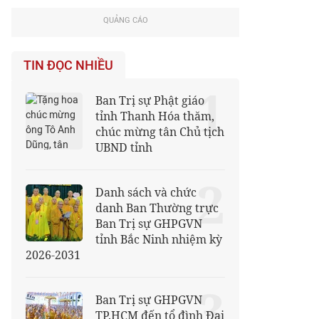
QUẢNG CÁO
TIN ĐỌC NHIỀU
1
Ban Trị sự Phật giáo
tỉnh Thanh Hóa thăm,
chúc mừng tân Chủ tịch
UBND tỉnh
2
Danh sách và chức
danh Ban Thường trực
Ban Trị sự GHPGVN
tỉnh Bắc Ninh nhiệm kỳ
2026-2031
3
Ban Trị sự GHPGVN
TP.HCM đến tổ đình Đại