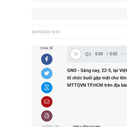
22/05/2026 12:07
CHIA SẺ
0:00
/
0:00
GNO - Sáng nay, 22-5, tại 
tổ chức buổi gặp mặt chư tô
MTTQVN TP.HCM trên địa bàn 
QUẢNG CÁO