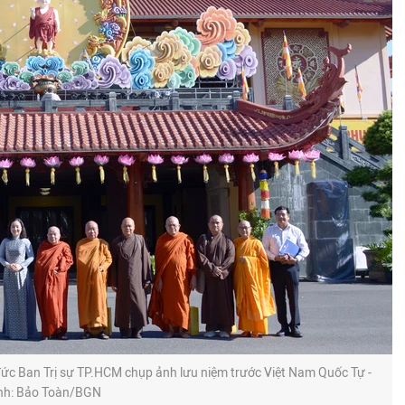
 Ban Trị sự TP.HCM chụp ảnh lưu niệm trước Việt Nam Quốc Tự -
nh: Bảo Toàn/BGN