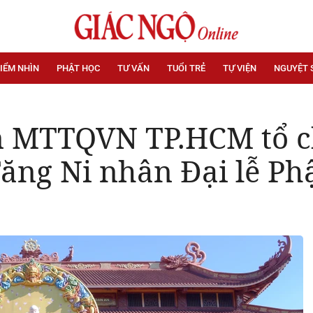
IỂM NHÌN
PHẬT HỌC
TƯ VẤN
TUỔI TRẺ
TỰ VIỆN
NGUYỆT 
 MTTQVN TP.HCM tổ ch
ăng Ni nhân Đại lễ Phậ