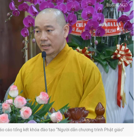
o cáo tổng kết khóa đào tạo “Người dẫn chương trình Phật giáo”