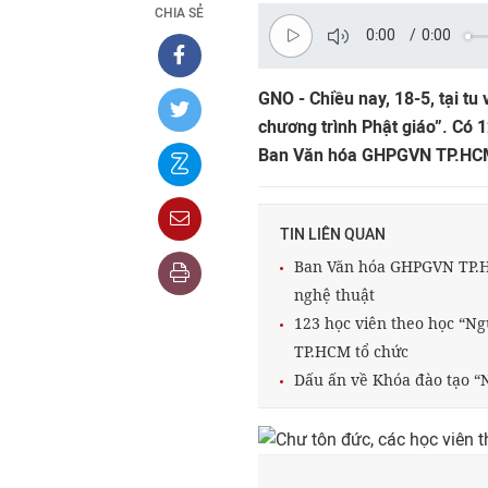
CHIA SẺ
0:00
/
0:00
GNO - Chiều nay, 18-5, tại tu
chương trình Phật giáo”. Có 
Ban Văn hóa GHPGVN TP.HCM
TIN LIÊN QUAN
Ban Văn hóa GHPGVN TP.HC
nghệ thuật
123 học viên theo học “N
TP.HCM tổ chức
Dấu ấn về Khóa đào tạo “N