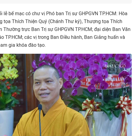
i lễ bế mạc có chư vị Phó ban Trị sự GHPGVN TP.HCM: Hòa
g tọa Thích Thiện Quý (Chánh Thư ký), Thượng tọa Thích
an Thường trực Ban Trị sự GHPGVN TP.HCM; đại diện Ban Văn
áo TP.HCM; các vị trong Ban Điều hành, Ban Giảng huấn và
tham gia khóa đào tạo.