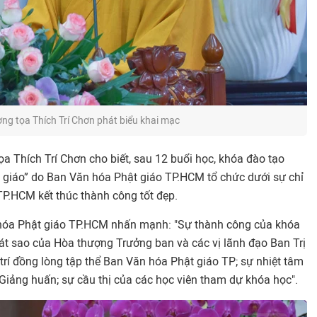
ng tọa Thích Trí Chơn phát biểu khai mạc
a Thích Trí Chơn cho biết, sau 12 buổi học, khóa đào tạo
 giáo” do Ban Văn hóa Phật giáo TP.HCM tổ chức dưới sự chỉ
P.HCM kết thúc thành công tốt đẹp.
hóa Phật giáo TP.HCM nhấn mạnh: "Sự thành công của khóa
át sao của Hòa thượng Trưởng ban và các vị lãnh đạo Ban Trị
í đồng lòng tập thể Ban Văn hóa Phật giáo TP; sự nhiệt tâm
Giảng huấn; sự cầu thị của các học viên tham dự khóa học".