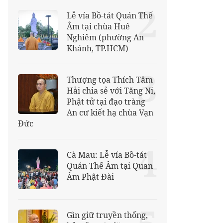
2
Lễ vía Bồ-tát Quán Thế
Âm tại chùa Huê
Nghiêm (phường An
Khánh, TP.HCM)
3
Thượng tọa Thích Tâm
Hải chia sẻ với Tăng Ni,
Phật tử tại đạo tràng
An cư kiết hạ chùa Vạn
Đức
4
Cà Mau: Lễ vía Bồ-tát
Quán Thế Âm tại Quan
Âm Phật Đài
Gìn giữ truyền thống,