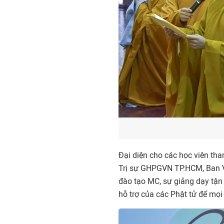
Đại diện cho các học viên th
Trị sự GHPGVN TP.HCM, Ban V
đào tạo MC, sự giảng dạy tận
hỗ trợ của các Phật tử để mọi