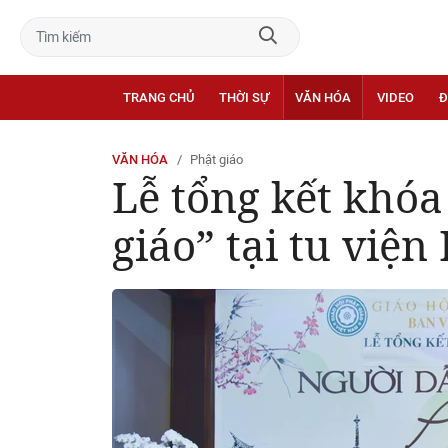
TRANG CHỦ
THỜI SỰ
VĂN HÓA
VIDEO
Đ
VĂN HÓA
Phật giáo
Lễ tổng kết khóa
giáo” tại tu việ