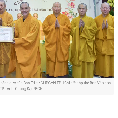
g công đức của Ban Trị sự GHPGVN TP.HCM đến tập thể Ban Văn hóa
 TP - Ảnh: Quảng Đạo/BGN