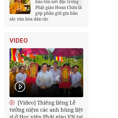
5
bảo tồn nét đặc trưng
Phật giáo Hoan Châu là
góp phần giữ gìn bản
sắc văn hóa dân tộc
VIDEO
[Video] Thiêng liêng Lễ
tưởng niệm các anh hùng liệt
sĩ ở Học viện Phật giáo VN tại