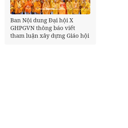
Giáo hội kêu gọi Tăng Ni,
Phật tử cả nước thể hiện tấm
lòng tri ân trọn vẹn nghĩa
tình nhân Ngày 27-7