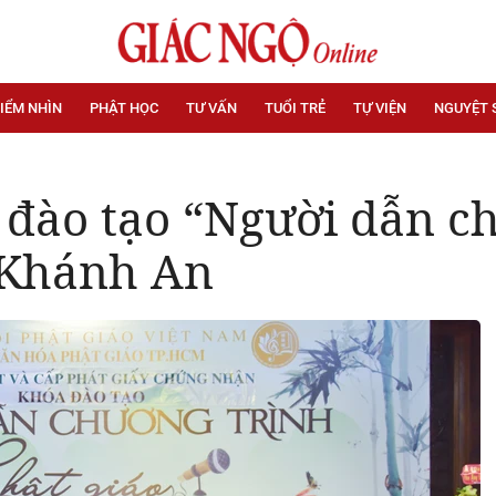
IỂM NHÌN
PHẬT HỌC
TƯ VẤN
TUỔI TRẺ
TỰ VIỆN
NGUYỆT 
 đào tạo “Người dẫn c
n Khánh An