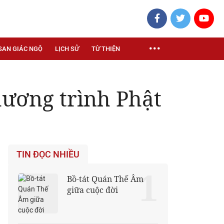
SAN GIÁC NGỘ
LỊCH SỬ
TỪ THIỆN
hương trình Phật
TIN ĐỌC NHIỀU
1
Bồ-tát Quán Thế Âm
giữa cuộc đời