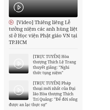
[Video] Thiêng liêng Lễ
tưởng niệm các anh hùng liệt
sĩ ở Học viện Phật giáo VN tại
TP.HCM
[TRỰC TUYẾN] Hòa
thượng Thích Lệ Trang
thuyết giảng: "Nghi
thức tụng niệm"
[TRỰC TUYẾN] Pháp
thoại mới nhất của Đại
lão Hòa thượng Thích
Trí Quảng: "Để đời sống
được an lạc thực sự"