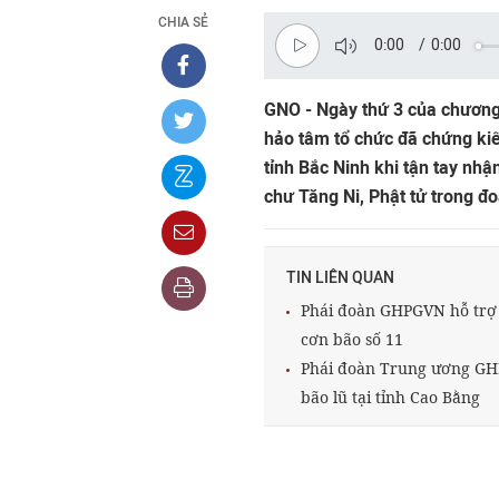
CHIA SẺ
0:00
/
0:00
GNO - Ngày thứ 3 của chương
hảo tâm tổ chức đã chứng kiế
tỉnh Bắc Ninh khi tận tay nh
chư Tăng Ni, Phật tử trong đ
TIN LIÊN QUAN
Phái đoàn GHPGVN hỗ trợ b
cơn bão số 11
Phái đoàn Trung ương GH
bão lũ tại tỉnh Cao Bằng