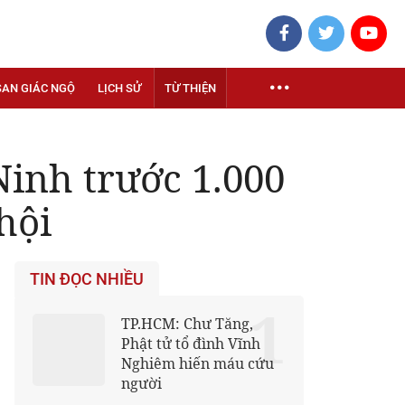
SAN GIÁC NGỘ
LỊCH SỬ
TỪ THIỆN
inh trước 1.000
hội
TIN ĐỌC NHIỀU
1
TP.HCM: Chư Tăng,
Phật tử tổ đình Vĩnh
Nghiêm hiến máu cứu
người