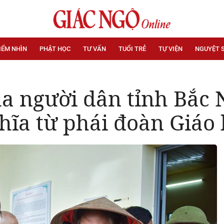
IỂM NHÌN
PHẬT HỌC
TƯ VẤN
TUỔI TRẺ
TỰ VIỆN
NGUYỆT 
a người dân tỉnh Bắc N
hĩa từ phái đoàn Giáo 