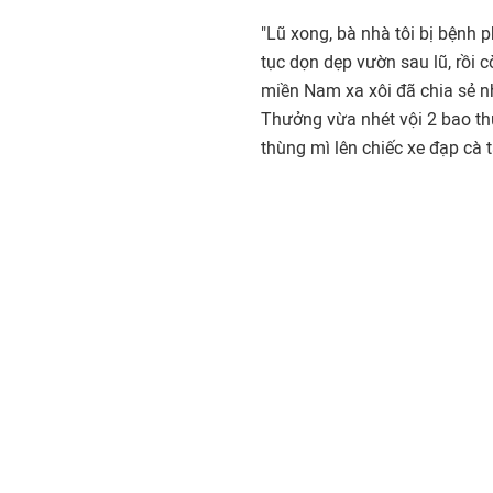
"Lũ xong, bà nhà tôi bị bệnh 
tục dọn dẹp vườn sau lũ, rồi c
miền Nam xa xôi đã chia sẻ nh
Thưởng vừa nhét vội 2 bao thư
thùng mì lên chiếc xe đạp cà 