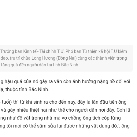
Trưởng ban Kinh tế - Tài chính T.Ư, Phó ban Từ thiện xã hội T.Ư kiêm
đạo, trụ trì chùa Long Hương (Đồng Nai) cùng các thành viên trong
tặng quà đến người dân tại tỉnh Bắc Ninh
g hậu quả của nó gây ra vẫn còn ảnh hưởng nặng nề đối với
ạ, thuộc tỉnh Bắc Ninh.
ổi) thì từ khi sinh ra cho đến nay, đây là lần đầu tiên ông
 và gây nhiều thiệt hại như thế cho người dân nơi đây. Cơn lũ
ng như đồ vật trong nhà mà vợ chồng ông tích cóp từng
ng tôi mới có thể sắm sửa lại được những vật dụng đó.", ông