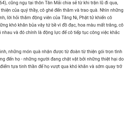
), cũng ngụ tại thôn Tân Mải chia sẻ từ khi trận lũ đi qua,
ừ thiện của quý thầy, cô ghé đến thăm và trao quà. Nhìn những
nh, lời hỏi thăm động viên của Tăng Ni, Phật tử khiến cô
ững khó khăn bủa vây tứ bề vì đồ đạc, hoa màu mất trắng, cô
i nhau và đó chính là động lực để cô tiếp tục công việc khắc
inh, những món quà nhận được từ đoàn từ thiện gói trọn tình
ng đến họ - những người đang chật vật bởi những thiệt hại do
là điểm tựa tinh thần để họ vượt qua khó khăn và sớm quay trở