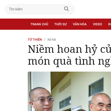
TRANG CHỦ
THỜI SỰ
VĂN HÓA
VIDEO
Đ
TỪ THIỆN
Xã hội
Niềm hoan hỷ củ
món quà tình ng