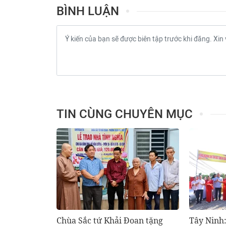
BÌNH LUẬN
TIN CÙNG CHUYÊN MỤC
Chùa Sắc tứ Khải Đoan tặng
Tây Ninh