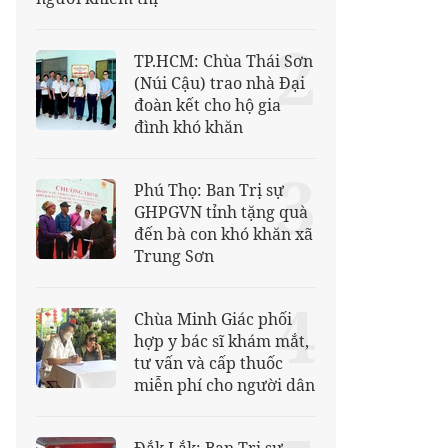
2
TP.HCM: Chùa Thái Sơn
(Núi Cậu) trao nhà Đại
đoàn kết cho hộ gia
đình khó khăn
3
Phú Thọ: Ban Trị sự
GHPGVN tỉnh tặng quà
đến bà con khó khăn xã
Trung Sơn
4
Chùa Minh Giác phối
hợp y bác sĩ khám mắt,
tư vấn và cấp thuốc
miễn phí cho người dân