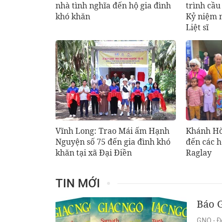
nhà tình nghĩa đến hộ gia đình
trình cầ
khó khăn
Kỷ niệm 
Liệt sĩ
Vĩnh Long: Trao Mái ấm Hạnh
Khánh Hò
Nguyện số 75 đến gia đình khó
đến các 
khăn tại xã Đại Điền
Raglay
TIN MỚI
Báo G
GNO - Đó