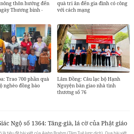
u nông thôn hướng đến
quà tri ân đến gia đình có công
ngày Thương binh -
với cách mạng
a: Trao 700 phần quà
Lâm Đồng: Câu lạc bộ Hạnh
hộ nghèo đồng bào
Nguyện bàn giao nhà tình
thương số 76
iác Ngộ số 1364: Tăng-già, lá cờ của Phật giáo
 là tiêu đề bài viết của Ajahn Brahm (Tâm Tuệ
lược dịch
). Qua bài viết,