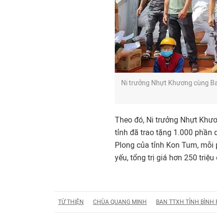
Ni trưởng Nhựt Khương cùng Ban 
Theo đó, Ni trưởng Nhựt Khươ
tỉnh đã trao tặng 1.000 phần 
Plong của tỉnh Kon Tum, mỗi 
yếu, tổng trị giá hơn 250 triệu
TỪ THIỆN
CHÙA QUANG MINH
BAN TTXH TỈNH BÌNH