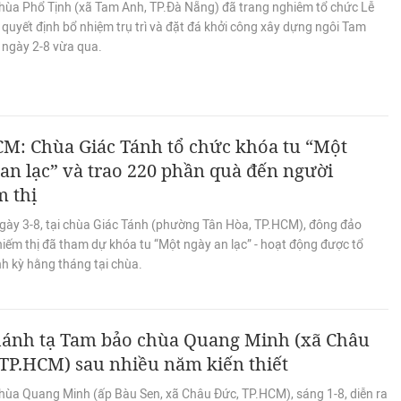
hùa Phổ Tịnh (xã Tam Anh, TP.Đà Nẵng) đã trang nghiêm tổ chức Lễ
quyết định bổ nhiệm trụ trì và đặt đá khởi công xây dựng ngôi Tam
 ngày 2-8 vừa qua.
CM: Chùa Giác Tánh tổ chức khóa tu “Một
an lạc” và trao 220 phần quà đến người
m thị
gày 3-8, tại chùa Giác Tánh (phường Tân Hòa, TP.HCM), đông đảo
iếm thị đã tham dự khóa tu “Một ngày an lạc” - hoạt động được tổ
h kỳ hằng tháng tại chùa.
hánh tạ Tam bảo chùa Quang Minh (xã Châu
TP.HCM) sau nhiều năm kiến thiết
hùa Quang Minh (ấp Bàu Sen, xã Châu Đức, TP.HCM), sáng 1-8, diễn ra