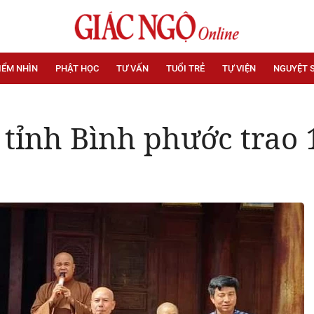
IỂM NHÌN
PHẬT HỌC
TƯ VẤN
TUỔI TRẺ
TỰ VIỆN
NGUYỆT 
 tỉnh Bình phước trao