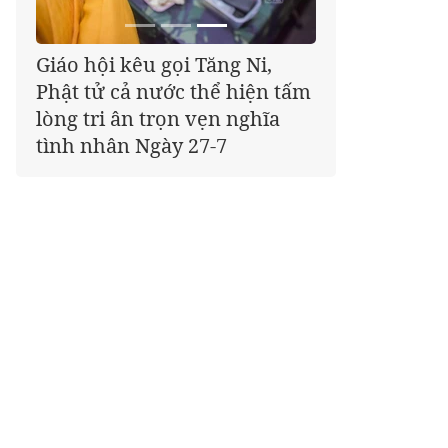
Đã có 25/34 tỉnh, thành phố
tổ chức Đại hội đại biểu Phật
giáo nhiệm kỳ 2026-2031