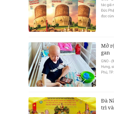
tác giả
Đức Phậ
đọc cùn
Mở rộ
gan
GNO - (
Hưng, s
Phú, TP
Đà Nẵ
trì v