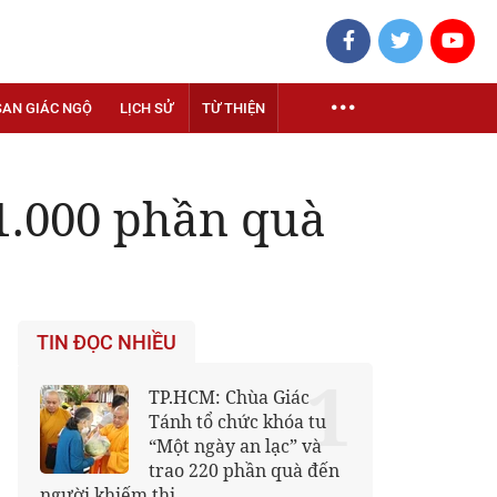
SAN GIÁC NGỘ
LỊCH SỬ
TỪ THIỆN
 1.000 phần quà
TIN ĐỌC NHIỀU
1
TP.HCM: Chùa Giác
Tánh tổ chức khóa tu
“Một ngày an lạc” và
trao 220 phần quà đến
người khiếm thị