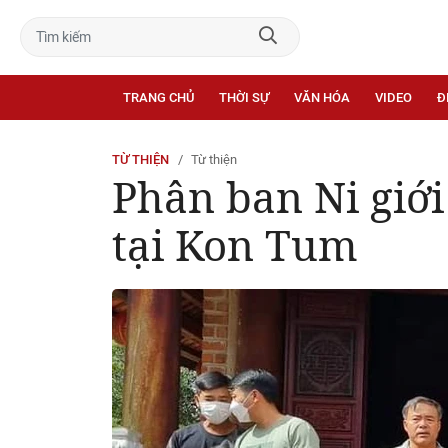
TRANG CHỦ
THỜI SỰ
VĂN HÓA
VIDEO
Đ
TỪ THIỆN
Từ thiện
Phân ban Ni giới
tại Kon Tum