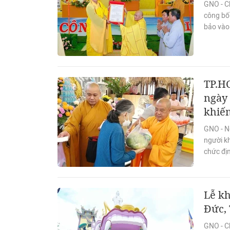
GNO - C
công bố 
bảo vào
TP.H
ngày 
khiế
GNO - N
người kh
chức địn
Lễ k
Đức, 
GNO - C