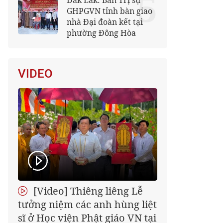
5
Đắk Lắk: Ban Trị sự
GHPGVN tỉnh bàn giao
nhà Đại đoàn kết tại
phường Đông Hòa
VIDEO
[Video] Thiêng liêng Lễ
tưởng niệm các anh hùng liệt
sĩ ở Học viện Phật giáo VN tại