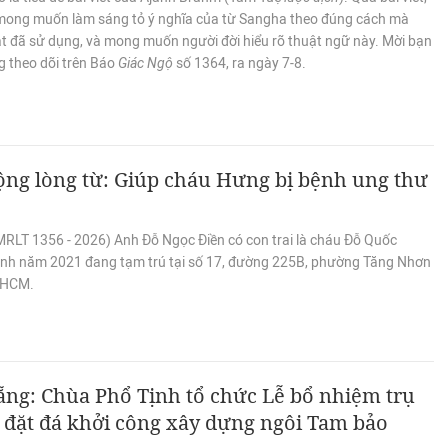
 mong muốn làm sáng tỏ ý nghĩa của từ Sangha theo đúng cách mà
t đã sử dụng, và mong muốn người đời hiểu rõ thuật ngữ này. Mời bạn
g theo dõi trên Báo
Giác Ngộ
số 1364, ra ngày 7-8.
ng lòng từ: Giúp cháu Hưng bị bệnh ung thư
MRLT 1356 - 2026) Anh Đỗ Ngọc Điền có con trai là cháu Đỗ Quốc
inh năm 2021 đang tạm trú tại số 17, đường 225B, phường Tăng Nhơn
.HCM.
ng: Chùa Phổ Tịnh tổ chức Lễ bổ nhiệm trụ
à đặt đá khởi công xây dựng ngôi Tam bảo