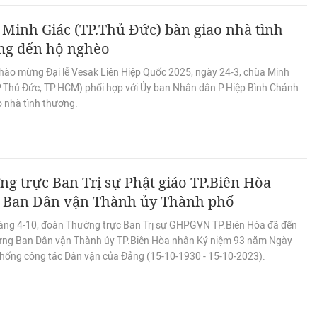
Minh Giác (TP.Thủ Đức) bàn giao nhà tình
ng đến hộ nghèo
hào mừng Đại lễ Vesak Liên Hiệp Quốc 2025, ngày 24-3, chùa Minh
P.Thủ Đức, TP.HCM) phối hợp với Ủy ban Nhân dân P.Hiệp Bình Chánh
o nhà tình thương.
g trực Ban Trị sự Phật giáo TP.Biên Hòa
 Ban Dân vận Thành ủy Thành phố
áng 4-10, đoàn Thường trực Ban Trị sự GHPGVN TP.Biên Hòa đã đến
ng Ban Dân vận Thành ủy TP.Biên Hòa nhân Kỷ niệm 93 năm Ngày
thống công tác Dân vận của Đảng (15-10-1930 - 15-10-2023).