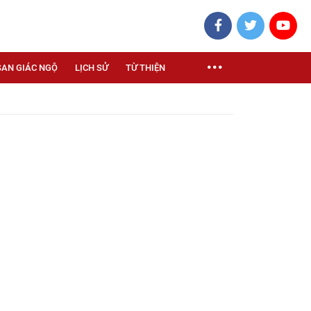
SAN GIÁC NGỘ
LỊCH SỬ
TỪ THIỆN