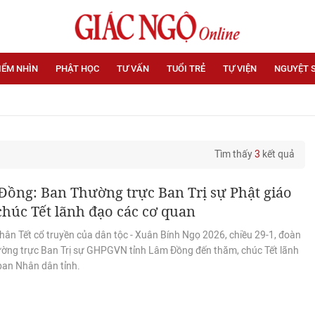
IỂM NHÌN
PHẬT HỌC
TƯ VẤN
TUỔI TRẺ
TỰ VIỆN
NGUYỆT 
Tìm thấy
3
kết quả
ồng: Ban Thường trực Ban Trị sự Phật giáo
chúc Tết lãnh đạo các cơ quan
hân Tết cổ truyền của dân tộc - Xuân Bính Ngọ 2026, chiều 29-1, đoàn
ờng trực Ban Trị sự GHPGVN tỉnh Lâm Đồng đến thăm, chúc Tết lãnh
ban Nhân dân tỉnh.