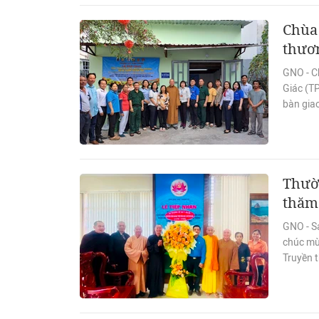
Chùa 
thươ
GNO - C
Giác (T
bàn gia
Thườn
thăm
GNO - S
chúc mừ
Truyền 