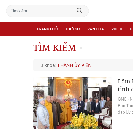
TRANG CHỦ
THỜI SỰ
VĂN HÓA
VIDEO
Đ
TÌM KIẾM
Từ khóa:
THÀNH ỦY VIÊN
Lâm Đ
tỉnh 
GNO - N
Ban Thư
đạo Ủy 