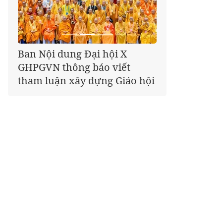
Giáo hội kêu gọi Tăng Ni,
Phật tử cả nước thể hiện tấm
lòng tri ân trọn vẹn nghĩa
tình nhân Ngày 27-7