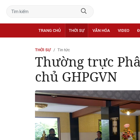
TRANG CHỦ
THỜI SỰ
VĂN HÓA
VIDEO
Đ
THỜI SỰ
Tin tức
Thường trực Phâ
chủ GHPGVN