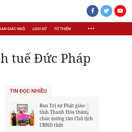
SAN GIÁC NGỘ
LỊCH SỬ
TỪ THIỆN
nh tuế Đức Pháp
TIN ĐỌC NHIỀU
1
Ban Trị sự Phật giáo
tỉnh Thanh Hóa thăm,
chúc mừng tân Chủ tịch
UBND tỉnh