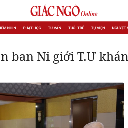
IỂM NHÌN
PHẬT HỌC
TƯ VẤN
TUỔI TRẺ
TỰ VIỆN
NGUYỆT 
n ban Ni giới T.Ư khá