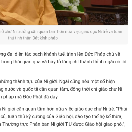
ở chư Ni trưởng cần quan tâm hơn nữa việc giáo dục Ni trẻ và tuân
thủ tinh thần Bát kỉnh pháp
g đại diện tác bạch khánh tuế, trình lên Đức Pháp chủ về
i trong thời gian qua và bày tỏ lòng chí thành thỉnh ngài có lời
hững thành tựu của Ni giới. Ngài cũng nêu một số hiện
rong nước và quốc tế cần quan tâm, đồng thời chỉ giáo chư Ni
ỉnh pháp mà Đức Phật đã dạy.
Ni giới cần quan tâm hơn nữa việc giáo dục chư Ni trẻ. “Phải
 củ, tuân thủ kỷ cương của Giáo hội, đào tạo thế hệ kế thừa,
a Thường trực Phân ban Ni giới T.Ư được Giáo hội giao phó.”,