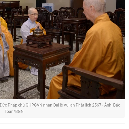
 Đức Pháp chủ GHPGVN nhân Đại lễ Vu lan Phật lịch 2567 - Ảnh: Bảo
Toàn/BGN