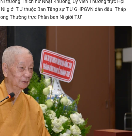
 Ni trưởng Thích nữ Nhật Khương, Ủy viên Thường trực Hội
n Ni giới T.Ư thuộc Ban Tăng sự T.Ư GHPGVN dẫn đầu. Tháp
trong Thường trực Phân ban Ni giới T.Ư.