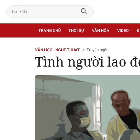
TRANG CHỦ
THỜI SỰ
VĂN HÓA
VIDEO
Đ
VĂN HỌC - NGHỆ THUẬT
Truyện ngắn
Tình người lao 