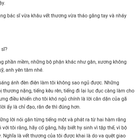
ậy.
 Ông bác sĩ vừa khâu vết thương vừa tháo găng tay và nháy
 sĩ?
ương phần mềm, những bộ phận khác như gân, xương không
kỹ, anh yên tâm nhé.
sáng ánh đèn điện làm tôi không sao ngủ được. Những
 thương nặng, tiếng kêu rên, tiếng đi lại lục đục càng làm cho
ng điều khiến cho tôi khó ngủ chính là lời căn dặn của gã
i ấy là chỉ đạo, răn đe thì đúng hơn.
ững lời nói gằn từng tiếng một và phát ra từ hai hàm răng
với tôi rằng, hãy cố gắng, hãy biết hy sinh vì tập thể, vì bộ
. Nghĩa là vết thương của tôi được khai là do va quệt giao