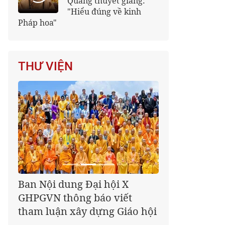
Quảng thuyết giảng:
"Hiểu đúng về kinh
Pháp hoa"
THƯ VIỆN
Giáo hội kêu gọi Tăng Ni,
Phật tử cả nước thể hiện tấm
lòng tri ân trọn vẹn nghĩa
tình nhân Ngày 27-7