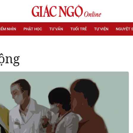
IỂM NHÌN
PHẬT HỌC
TƯ VẤN
TUỔI TRẺ
TỰ VIỆN
NGUYỆT 
động