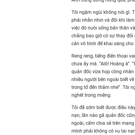
Tôi ngậm ngùi không nói gì. Th
phải nhẫn nhịn và đôi khi làm
việc đó nuôi sống bản thân v
chẳng bao giờ có sự thay đổi
cản vô hình để khai sáng cho
Reng reng, tiếng điện thoại va
chưa ấy mà. “Alô! Hoàng à”. “
quản đốc vừa họp công nhân 
nhiều người bên ngoài biết về
trong tổ đến thăm nhé”. Tôi n
nghét trong miệng.
Tôi đã sớm biết được điều này
nạn, lần nào gã quản đốc cũng
ngoài, cấm chia sẻ trên mạng 
mình phải không có vụ tai nạn