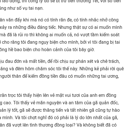
 lao động, thì công ty đó sẽ bị trừ tiền thưởng Tết, với số tiền
ng như số vụ tai nạn.
nhân văn đấy khi mà nó có tính răn đe, có tính nhắc nhở công
xảy ra những điều đáng tiếc. Nhưng thật sự có ai muốn mình
o, mà đã là rủi ro thì không ai muốn cả, nó vượt tầm kiểm soát
 cho rằng tôi đang ngụy biện cho mình, bởi vì tôi đang bị tai
hông hề bao biện cho hoàn cảnh của tôi bây giờ.
hịu đau đớn và mất tiền, để rồi chịu sự phán xét và chê trách,
lo lắng và đêm hôm chăm sóc tôi thế này. Những kẻ phải rời quê
, người thân để kiếm đồng tiền đâu có muốn những tai ương,
rằn trọc tôi thấy hiện lên vẻ mặt vui tươi của anh em đồng
ng cao. Tôi thấy vẻ mãn nguyện và an tâm của gã quản đốc,
ản lý tốt, gã sẽ được thăng tiến và tất nhiên gã cũng tự hào
 mình. Và tôi chợt nghĩ đó có phải là lý do lớn nhất của gã,
nhân đã vượt lên tình thương đồng loại? Và không biết đã có