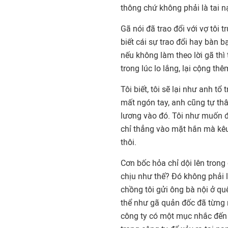
thông chứ không phải là tai n
Gã nói đã trao đổi với vợ tôi t
biết cái sự trao đổi hay bàn b
nếu không làm theo lời gã thì t
trong lúc lo lắng, lại cộng th
Tôi biết, tôi sẽ lại như anh tổ
mất ngón tay, anh cũng tự t
lương vào đó. Tôi như muốn 
chỉ thẳng vào mặt hắn mà kêu 
thôi.
Cơn bốc hỏa chỉ dội lên trong 
chịu như thế? Đó không phải là
chồng tôi gửi ông bà nội ở quê
thể như gã quản đốc đã từng n
công ty có một mục nhắc đến