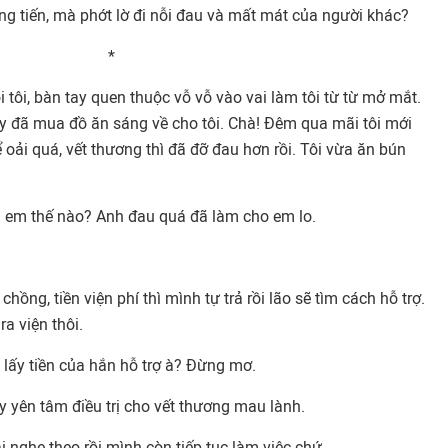
ng tiến, mà phớt lờ đi nỗi đau và mất mát của người khác?
*
 tôi, bàn tay quen thuộc vỗ vỗ vào vai làm tôi từ từ mở mắt.
ấy đã mua đồ ăn sáng về cho tôi. Chà! Đêm qua mãi tôi mới
 oải quá, vết thương thì đã đỡ đau hơn rồi. Tôi vừa ăn bún
 em thế nào? Anh đau quá đã làm cho em lo.
hồng, tiền viện phí thì mình tự trả rồi lão sẽ tìm cách hỗ trợ.
a viện thôi.
n lấy tiền của hắn hỗ trợ à? Đừng mơ.
ãy yên tâm điều trị cho vết thương mau lành.
nghe theo rồi mình còn tiếp tục làm việc chứ.