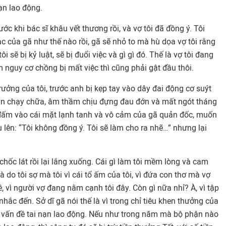
ạn lao động.
rước khi bác sĩ khâu vết thương rồi, và vợ tôi đã đồng ý. Tôi
ạc của gã như thế nào rồi, gã sẽ nhỏ to mà hù dọa vợ tôi rằng
ôi sẽ bị kỷ luật, sẽ bị đuổi việc và gì gì đó. Thế là vợ tôi đang
êm nguy cơ chồng bị mất việc thì cũng phải gật đầu thôi.
 trưởng của tôi, trước anh bị kẹp tay vào dây đai động cơ suýt
hân chạy chữa, âm thầm chịu đựng đau đớn và mất ngót tháng
đấm vào cái mặt lạnh tanh và vô cảm của gã quản đốc, muốn
lên: “Tôi không đồng ý. Tôi sẽ làm cho ra nhẽ…” nhưng lại
chốc lát rồi lại lắng xuống. Cái gì làm tôi mềm lòng và cam
 do tôi sợ mà tôi vì cái tổ ấm của tôi, vì đứa con thơ mà vợ
, vì người vợ đang nằm cạnh tôi đây. Còn gì nữa nhỉ? À, vì tập
hắc đến. Sở dĩ gã nói thế là vì trong chỉ tiêu khen thưởng của
 vấn đề tai nạn lao động. Nếu như trong năm mà bộ phận nào