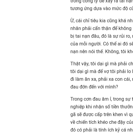
trong công ty để xảy ra tai nạn
tương ứng dựa vào mức độ cũ
Ừ, cái chỉ tiêu kia cũng khá 
nhân phải cẩn thận để không 
bị tai nạn đâu, đó là sự rủi r
của mỗi người. Có thể ai đó sẽ
nạn nên nói thế. Không, tôi k
Thật vậy, tôi dại gì mà phải c
tôi dại gì mà để vợ tôi phải 
đi làm ăn xa, phải xa con cái
đau đớn đến với mình?
Trong cơn đau âm ỉ, trong sự t
nghiệp khi nhận số tiền thưở
gã sẽ được cấp trên khen vì qu
về chiến tích khéo che đậy của
đó có phải là tính ích kỷ cá 