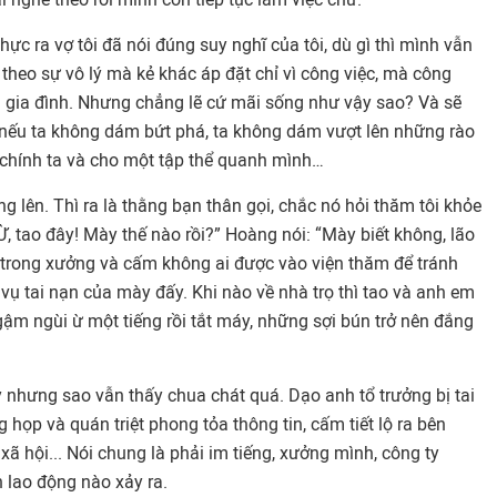
ực ra vợ tôi đã nói đúng suy nghĩ của tôi, dù gì thì mình vẫn
 theo sự vô lý mà kẻ khác áp đặt chỉ vì công việc, mà công
à gia đình. Nhưng chẳng lẽ cứ mãi sống như vậy sao? Và sẽ
 nếu ta không dám bứt phá, ta không dám vượt lên những rào
 chính ta và cho một tập thể quanh mình…
ng lên. Thì ra là thằng bạn thân gọi, chắc nó hỏi thăm tôi khỏe
Ừ, tao đây! Mày thế nào rồi?” Hoàng nói: “Mày biết không, lão
trong xưởng và cấm không ai được vào viện thăm để tránh
 vụ tai nạn của mày đấy. Khi nào về nhà trọ thì tao và anh em
gậm ngùi ừ một tiếng rồi tắt máy, những sợi bún trở nên đắng
 nhưng sao vẫn thấy chua chát quá. Dạo anh tổ trưởng bị tai
 họp và quán triệt phong tỏa thông tin, cấm tiết lộ ra bên
xã hội... Nói chung là phải im tiếng, xưởng mình, công ty
 lao động nào xảy ra.