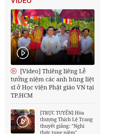
VIDEO
[Video] Thiêng liêng Lễ
tưởng niệm các anh hùng liệt
sĩ ở Học viện Phật giáo VN tại
TP.HCM
[TRỰC TUYẾN] Hòa
thượng Thích Lệ Trang
thuyết giảng: "Nghi
thức tụng niệm"