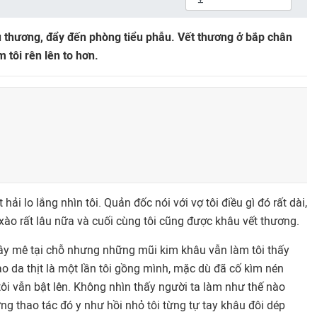
u thương, đẩy đến phòng tiểu phẫu. Vết thương ở bắp chân
m tôi rên lên to hơn.
 hải lo lắng nhìn tôi. Quản đốc nói với vợ tôi điều gì đó rất dài,
ì xào rất lâu nữa và cuối cùng tôi cũng được khâu vết thương.
ây mê tại chỗ nhưng những mũi kim khâu vẫn làm tôi thấy
ào da thịt là một lần tôi gồng mình, mặc dù đã cố kìm nén
ôi vẫn bật lên. Không nhìn thấy người ta làm như thế nào
ng thao tác đó y như hồi nhỏ tôi từng tự tay khâu đôi dép