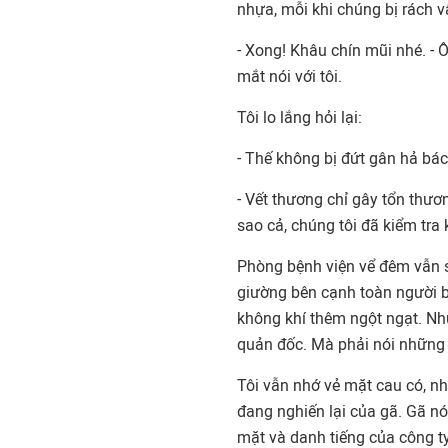
nhựa, mỗi khi chúng bị rách v
- Xong! Khâu chín mũi nhé. -
mắt nói với tôi.
Tôi lo lắng hỏi lại:
- Thế không bị đứt gân hả bác
- Vết thương chỉ gây tổn th
sao cả, chúng tôi đã kiểm tra 
Phòng bệnh viện vể đêm vẫn 
giường bên cạnh toàn người bị
không khí thêm ngột ngạt. Như
quản đốc. Mà phải nói những lờ
Tôi vẫn nhớ vẻ mặt cau có, nh
đang nghiến lại của gã. Gã nói 
mặt và danh tiếng của công ty