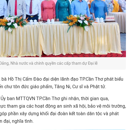
 Đảng, Nhà nước và chính quyền các cấp tham dự Đại lễ
, bà Hồ Thị Cẩm Đào đại diện lãnh đạo TP.Cần Thơ phát biểu
n chư tôn đức giáo phẩm, Tăng Ni, Cư sĩ và Phật tử.
h Ủy ban MTTQVN TP.Cần Thơ ghi nhận, thời gian qua,
c tham gia các hoạt động an sinh xã hội, bảo vệ môi trường,
góp phần xây dựng khối đại đoàn kết toàn dân tộc và phát
 đại, nghĩa tình.