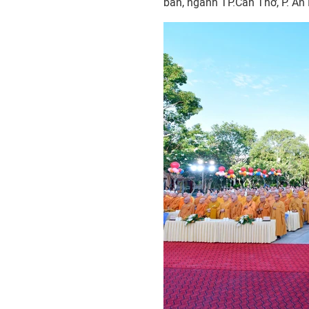
ban, ngành TP.Cần Thơ, P. An 