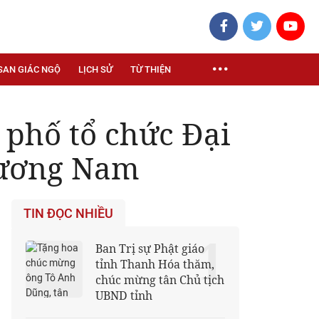
SAN GIÁC NGỘ
LỊCH SỬ
TỪ THIỆN
phố tổ chức Đại
Phương Nam
TIN ĐỌC NHIỀU
1
Ban Trị sự Phật giáo
tỉnh Thanh Hóa thăm,
chúc mừng tân Chủ tịch
UBND tỉnh