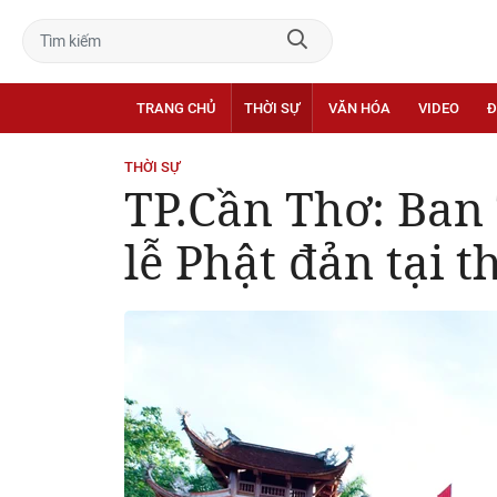
TRANG CHỦ
THỜI SỰ
VĂN HÓA
VIDEO
Đ
THỜI SỰ
TP.Cần Thơ: Ban
lễ Phật đản tại