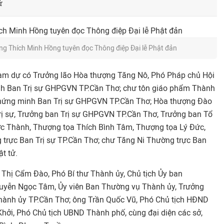
ử
ng Thích Minh Hồng tuyên đọc Thông điệp Đại lễ Phật đản
m dự có Trưởng lão Hòa thượng Tăng Nô, Phó Pháp chủ Hội
h Ban Trị sự GHPGVN TP.Cần Thơ; chư tôn giáo phẩm Thành
Chứng minh Ban Trị sự GHPGVN TP.Cần Thơ; Hòa thượng Đào
rị sự, Trưởng ban Trị sự GHPGVN TP.Cần Thơ, Trưởng ban Tổ
c Thành, Thượng tọa Thích Bình Tâm, Thượng tọa Lý Đức,
trực Ban Trị sự TP.Cần Thơ; chư Tăng Ni Thường trực Ban
ật tử.
 Thị Cẩm Đào, Phó Bí thư Thành ủy, Chủ tịch Ủy ban
yễn Ngọc Tâm, Ủy viên Ban Thường vụ Thành ủy, Trưởng
hành ủy TP.Cần Thơ; ông Trần Quốc Vũ, Phó Chủ tịch HĐND
ởi, Phó Chủ tịch UBND Thành phố, cùng đại diện các sở,