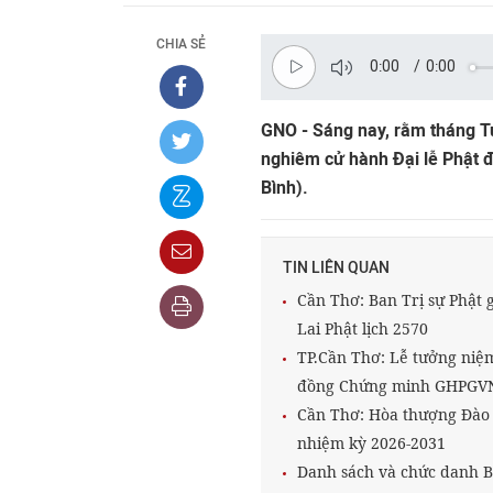
CHIA SẺ
0:00
/
0:00
GNO - Sáng nay, rằm tháng T
nghiêm cử hành Đại lễ Phật đ
Bình).
TIN LIÊN QUAN
Cần Thơ: Ban Trị sự Phật 
Lai Phật lịch 2570
TP.Cần Thơ: Lễ tưởng niệ
đồng Chứng minh GHPGV
Cần Thơ: Hòa thượng Đào 
nhiệm kỳ 2026-2031
Danh sách và chức danh 