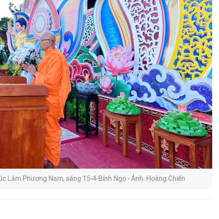
 Trúc Lâm Phương Nam, sáng 15-4-Bính Ngọ - Ảnh: Hoàng Chiến