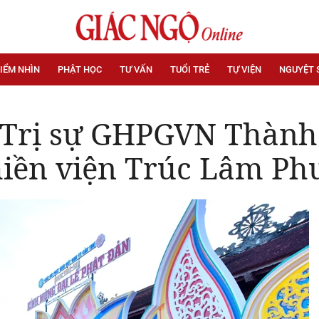
IỂM NHÌN
PHẬT HỌC
TƯ VẤN
TUỔI TRẺ
TỰ VIỆN
NGUYỆT 
 Trị sự GHPGVN Thành 
 thiền viện Trúc Lâm 