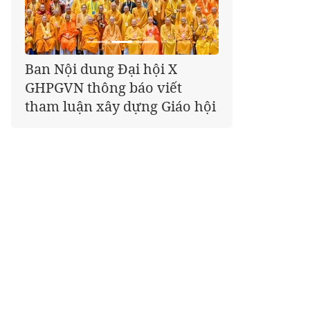
Giáo hội kêu gọi Tăng Ni,
Phật tử cả nước thể hiện tấm
lòng tri ân trọn vẹn nghĩa
tình nhân Ngày 27-7