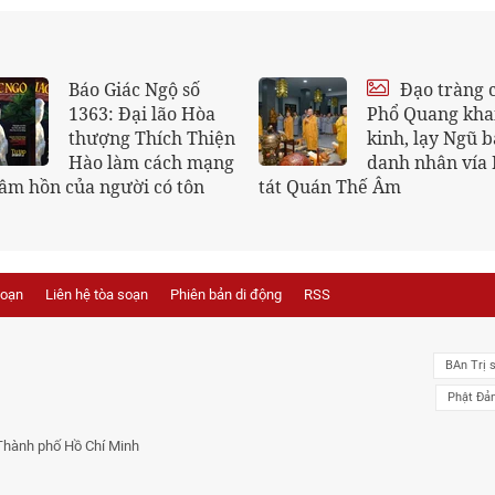
Buôn chuyện, bị
Chết có đáng s
Phật rầy
soạn
Liên hệ tòa soạn
Phiên bản di động
RSS
BAn Trị 
Phật Đả
Thành phố Hồ Chí Minh