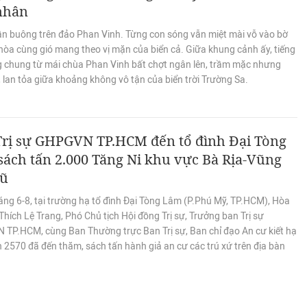
 nhân
ần buông trên đảo Phan Vinh. Từng con sóng vẫn miệt mài vỗ vào bờ
hòa cùng gió mang theo vị mặn của biển cả. Giữa khung cảnh ấy, tiếng
g chung từ mái chùa Phan Vinh bất chợt ngân lên, trầm mặc nhưng
 lan tỏa giữa khoảng không vô tận của biển trời Trường Sa.
Trị sự GHPGVN TP.HCM đến tổ đình Đại Tòng
ách tấn 2.000 Tăng Ni khu vực Bà Rịa-Vũng
cũ
áng 6-8, tại trường hạ tổ đình Đại Tòng Lâm (P.Phú Mỹ, TP.HCM), Hòa
hích Lệ Trang, Phó Chủ tịch Hội đồng Trị sự, Trưởng ban Trị sự
TP.HCM, cùng Ban Thường trực Ban Trị sự, Ban chỉ đạo An cư kiết hạ
h 2570 đã đến thăm, sách tấn hành giả an cư các trú xứ trên địa bàn