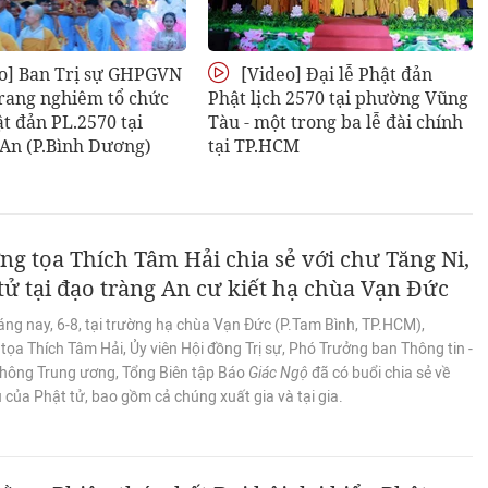
o] Ban Trị sự GHPGVN
[Video] Đại lễ Phật đản
rang nghiêm tổ chức
Phật lịch 2570 tại phường Vũng
ật đản PL.2570 tại
Tàu - một trong ba lễ đài chính
 An (P.Bình Dương)
tại TP.HCM
g tọa Thích Tâm Hải chia sẻ với chư Tăng Ni,
tử tại đạo tràng An cư kiết hạ chùa Vạn Đức
áng nay, 6-8, tại trường hạ chùa Vạn Đức (P.Tam Bình, TP.HCM),
ọa Thích Tâm Hải, Ủy viên Hội đồng Trị sự, Phó Trưởng ban Thông tin -
thông Trung ương, Tổng Biên tập Báo
Giác Ngộ
đã có buổi chia sẻ về
 của Phật tử, bao gồm cả chúng xuất gia và tại gia.