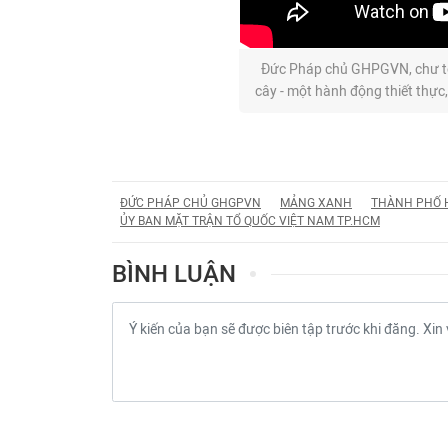
Đức Pháp chủ GHPGVN, chư tôn
cây - một hành động thiết thực,
ĐỨC PHÁP CHỦ GHGPVN
MẢNG XANH
THÀNH PHỐ H
ỦY BAN MẶT TRẬN TỔ QUỐC VIỆT NAM TP.HCM
BÌNH LUẬN