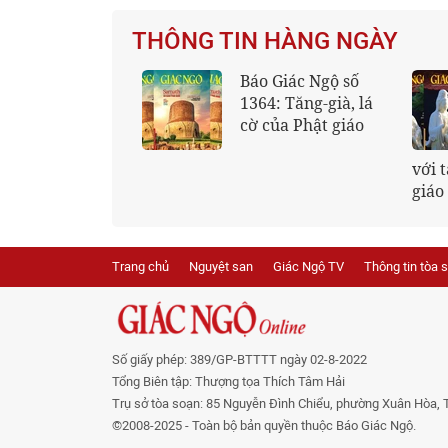
THÔNG TIN HÀNG NGÀY
 Giác Ngộ số
Đạo tràng chùa
3: Đại lão Hòa
Phổ Quang khai
ợng Thích Thiện
kinh, lạy Ngũ bách
 làm cách mạng
danh nhân vía Bồ-
người có tôn
tát Quán Thế Âm
Trang chủ
Nguyệt san
Giác Ngộ TV
Thông tin tòa 
Số giấy phép: 389/GP-BTTTT ngày 02-8-2022
Tổng Biên tập: Thượng tọa Thích Tâm Hải
Trụ sở tòa soạn: 85 Nguyễn Đình Chiểu, phường Xuân Hòa, 
©2008-2025 - Toàn bộ bản quyền thuộc Báo Giác Ngộ.