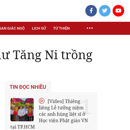
SAN GIÁC NGỘ
LỊCH SỬ
TỪ THIỆN
ư Tăng Ni trồng
TIN ĐỌC NHIỀU
1
[Video] Thiêng
liêng Lễ tưởng niệm
các anh hùng liệt sĩ ở
Học viện Phật giáo VN
tại TP.HCM