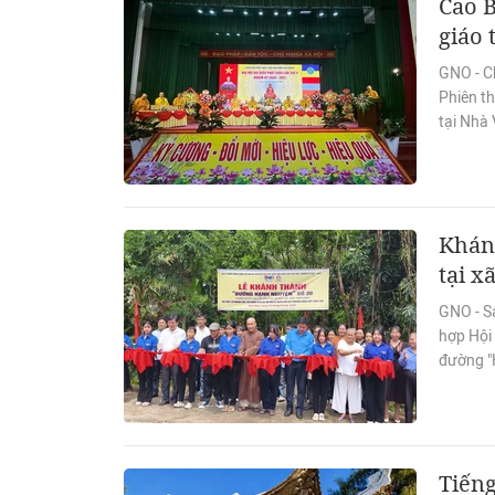
Cao B
giáo 
GNO - C
Phiên th
tại Nhà
Khán
tại x
GNO - Sá
hợp Hội
đường "
Tiếng