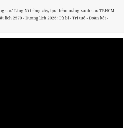
g chư Tăng Ni trồng cây, tạo thêm mảng xanh cho TP.HCM
t lịch 2570 - Dương lịch 2026: Từ bi - Trí tuệ - Đoàn kết -