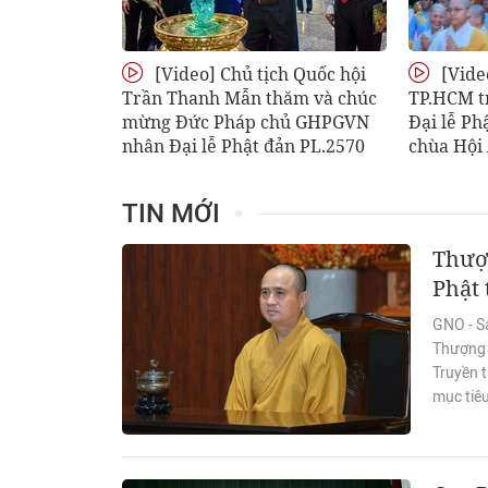
[Video] Chủ tịch Quốc hội
[Vide
Trần Thanh Mẫn thăm và chúc
TP.HCM t
mừng Đức Pháp chủ GHPGVN
Đại lễ Ph
nhân Đại lễ Phật đản PL.2570
chùa Hội
TIN MỚI
Thượn
Phật 
GNO - S
Thượng t
Truyền 
mục tiêu