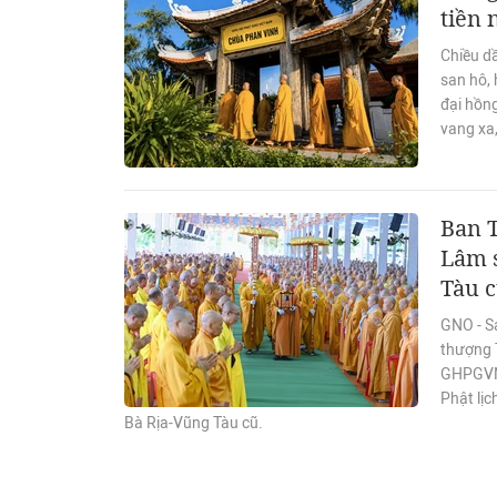
tiền
Chiều d
san hô, 
đại hồn
vang xa,
Ban 
Lâm s
Tàu 
GNO - S
thượng T
GHPGVN 
Phật lịc
Bà Rịa-Vũng Tàu cũ.