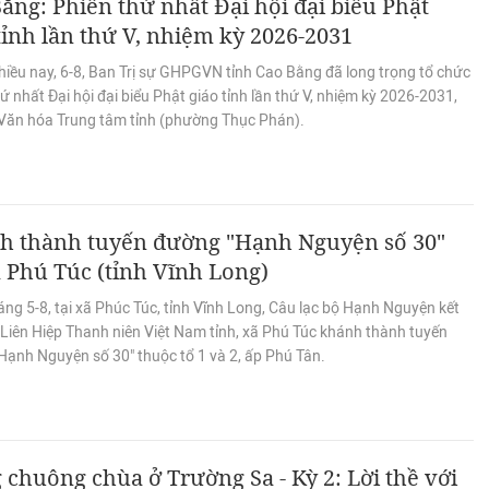
ằng: Phiên thứ nhất Đại hội đại biểu Phật
tỉnh lần thứ V, nhiệm kỳ 2026-2031
hiều nay, 6-8, Ban Trị sự GHPGVN tỉnh Cao Bằng đã long trọng tổ chức
ứ nhất Đại hội đại biểu Phật giáo tỉnh lần thứ V, nhiệm kỳ 2026-2031,
 Văn hóa Trung tâm tỉnh (phường Thục Phán).
h thành tuyến đường "Hạnh Nguyện số 30"
ã Phú Túc (tỉnh Vĩnh Long)
ng 5-8, tại xã Phúc Túc, tỉnh Vĩnh Long, Câu lạc bộ Hạnh Nguyện kết
 Liên Hiệp Thanh niên Việt Nam tỉnh, xã Phú Túc khánh thành tuyến
Hạnh Nguyện số 30" thuộc tổ 1 và 2, ấp Phú Tân.
 chuông chùa ở Trường Sa - Kỳ 2: Lời thề với