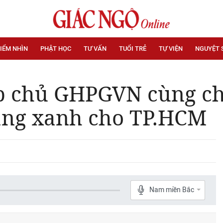
IỂM NHÌN
PHẬT HỌC
TƯ VẤN
TUỔI TRẺ
TỰ VIỆN
NGUYỆT 
p chủ GHPGVN cùng ch
ảng xanh cho TP.HCM
Nam miền Bắc