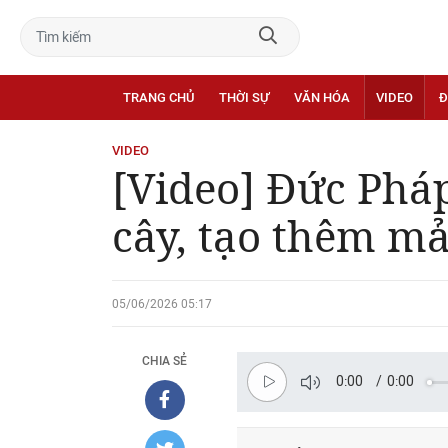
TRANG CHỦ
THỜI SỰ
VĂN HÓA
VIDEO
Đ
VIDEO
[Video] Đức Phá
cây, tạo thêm m
05/06/2026 05:17
CHIA SẺ
0:00
/
0:00