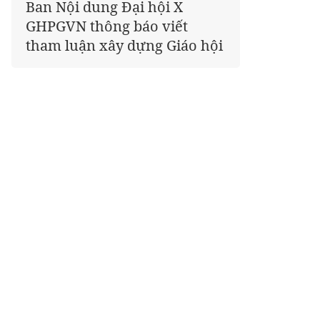
Ban Nội dung Đại hội X
Giáo hội kêu gọi Tăng Ni,
GHPGVN thông báo viết
Phật tử cả nước thể hiện tấm
tham luận xây dựng Giáo hội
lòng tri ân trọn vẹn nghĩa
tình nhân Ngày 27-7