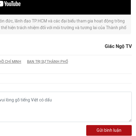
 đức, lãnh đạo TP.HCM và các đại biểu tham gia hoạt động trồng
 thể hiện trách nhiệm đối với môi trường và tương lai của Thành phố
Giác Ngộ TV
Ồ CHÍ MINH
BAN TRỊ SỰ THÀNH PHỐ
Gửi bình luận