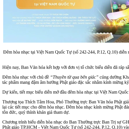
Đêm hòa nhạc tại Việt Nam Quốc Tự (số 242-244, P.12, Q.10) diễn ra
Hiện nay, Ban Văn hóa kết hợp với đơn vị tổ chức biểu diễn đã ráp s
Đêm hòa nhạc với chủ đề
“Thuyền từ qua bến giác”
cúng dường Khán
tác phẩm mang đậm âm hưởng Phật giáo đặc sắc nhằm kính mừng kỷ n
Dự kiến, tiết mục biểu diễn mở đầu đêm hòa nhạc tại Việt Nam Quố
Thượng tọa Thích Tâm Hoa, Phó Thường trực Ban Văn hóa Phật g
lại các tiết mục cho đêm hòa nhạc. Đêm hòa nhạc kính mừng Phật đản 
tôn đức, quý thính khán giả tham dự.
Chương trình biểu diễn hòa nhạc do Ban Thường trực Ban Trị sự 
Phật giáo TP.HCM - Việt Nam Quốc Tự (số 242-244, P.12, Q.10) vào