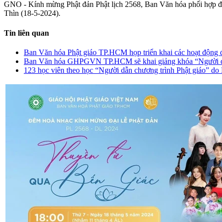
GNO - Kính mừng Phật đản Phật lịch 2568, Ban Văn hóa phối hợp đơn
Thìn (18-5-2024).
Tin liên quan
Ban Văn hóa Phật giáo TP.HCM họp triển khai các hoạt động 
Ban Văn hóa GHPGVN TP.HCM sẽ khai giảng khóa “Người dẫn
123 học viên theo học “Người dẫn chương trình Phật giáo