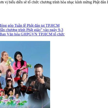
 vị biểu diễn sẽ tổ chức chương trình hòa nhạc kính mừng Phật đản 
đóng góp Tuần lễ Phật đản tại TP.HCM
 chương trình Phật giáo” vào ngày 9-3
” do Ban Văn hóa GHPGVN TP.HCM tổ chức