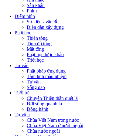
Sân khấu
Phim
Điểm nhìn
Sự kiện - vấn đề
Diễn đàn xây dựng
Phật học
Thiền tông
Tịnh độ tông
Mật tông
Phật học lược khảo
Triết học
Tư vấn
Phật pháp ứng dụng
Tâm linh mầu nhiệm
Tư vấn
Sống đạo
Tuổi trẻ
Chuyện Thiên thần quét lá
Đời sống quanh ta
Đồng hành
Tự viện
Chùa Việt Nam trong nước
Chùa Việt Nam ở nước ngoài
Chùa nước ngoài