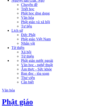
Nguyệt san Giác Ngộ
Chuyên đề
Triết học
Phật học ứng dụng
Văn hóa
Phật giáo và xã hội
Tư liệu
Lịch sử
Đức Phật
Phật giáo Việt Nam
Nhân vật
Từ thiện
Xã hội
Từ thiện
Phật giáo nước ngoài
Văn học - nghệ thuật
Ẩm thực - Sức khỏe
Bạn đọc - tòa soạn
Thư viện
Cần biết
Văn hóa
Phật giáo