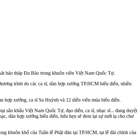
ần sát bảo tháp Đa Bảo trong khuôn viên Việt Nam Quốc Tự.
ương trình do các ca sĩ, dàn hợp xướng TP.HCM biểu diễn, nhiều
àn hợp xướng, ca sĩ Sa Huỳnh và 12 diễn viên múa biểu diễn.
 tại sân khấu Việt Nam Quốc Tự, đạo diễn, ca sĩ, nhạc sĩ... đang duyệt
hạc, dàn hợp xướng biểu diễn, hứa hẹn sẽ đem lại sự mới lạ cho chư
huôn khổ của Tuần lễ Phật đản tại TP.HCM, tại lễ đài chính của