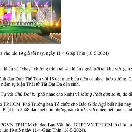
 vào lúc 19 giờ tối nay, ngày 11-4-Giáp Thìn (18-5-2024)
ân khấu và "chạy" chương trình tại sân khấu ngoài trời tại khu vực g
h đản Đức Thế Tôn với 15 tiết mục biểu diễn ca nhạc, hợp xướng. Ch
iệm sự kiện Thái tử Tất Đạt Đa đản sinh.
c Tự với
Chú Đại bi
(phổ nhạc cho kinh) và
Mừng Phật đản sanh,
do d
iáo TP.HCM, Phó Trưởng ban Tổ chức cho Báo
Giác Ngộ
biết hiện nay
Phật lịch 2568 đặc biệt hơn những năm trước, với nhiều tiết mục ca n
GHPGVN TP.HCM chỉ đạo Ban Văn hóa GHPGVN TP.HCM tổ chức trong k
 lúc 19 giờ ngày 11-4-Giáp Thìn (18-5-2024).