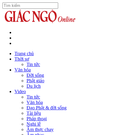
Trang chủ
Thời sự
Tin tức
Văn hóa
Đời sống
Phật giáo
Du lịch
Video
Tin tức
Văn hóa
Đạo Phật & đời sống
Tài liệu
Pháp thoại
Nghi lễ
Ẩm thực chay
Âm nhạc