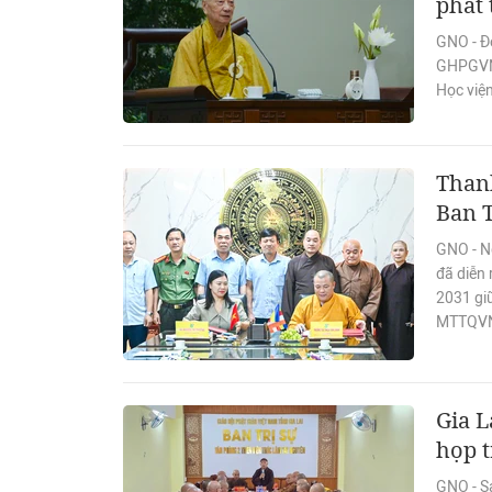
phát 
GNO - Đ
GHPGVN,
Học viện
Thanh
Ban 
GNO - Ng
đã diễn 
2031 gi
MTTQVN
Gia L
họp t
GNO - Sá