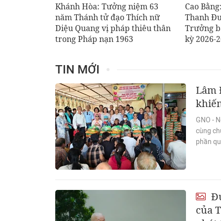
Khánh Hòa: Tưởng niệm 63
Cao Bằng
năm Thánh tử đạo Thích nữ
Thanh Đư
Diệu Quang vị pháp thiêu thân
Trưởng ba
trong Pháp nạn 1963
kỳ 2026-
TIN MỚI
Lâm 
khiếm
GNO - N
cùng ch
phần quà
Đứ
của T