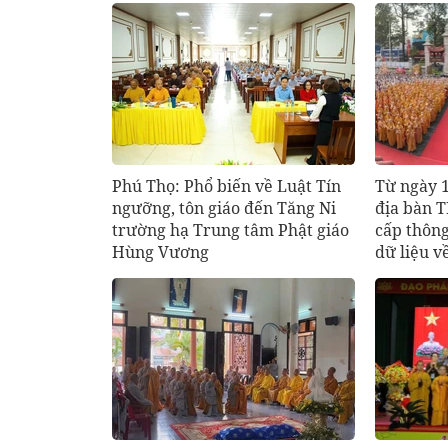
Phú Thọ: Phổ biến về Luật Tín
Từ ngày 1
ngưỡng, tôn giáo đến Tăng Ni
địa bàn 
trường hạ Trung tâm Phật giáo
cấp thông
Hùng Vương
dữ liệu v