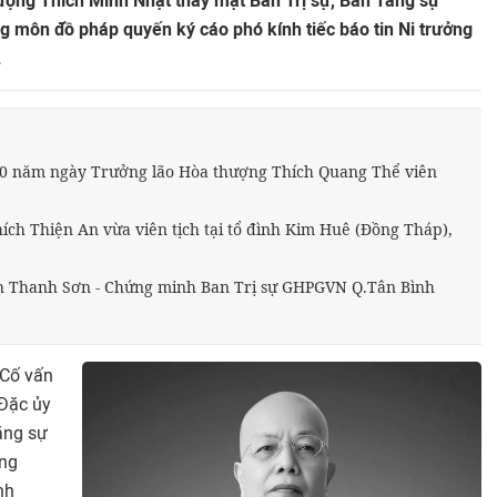
ượng Thích Minh Nhật thay mặt Ban Trị sự, Ban Tăng sự
 môn đồ pháp quyến ký cáo phó kính tiếc báo tin Ni trưởng
.
20 năm ngày Trưởng lão Hòa thượng Thích Quang Thể viên
ch Thiện An vừa viên tịch tại tổ đình Kim Huê (Đồng Tháp),
h Thanh Sơn - Chứng minh Ban Trị sự GHPGVN Q.Tân Bình
 Cố vấn
 Đặc ủy
ăng sự
ng
nh