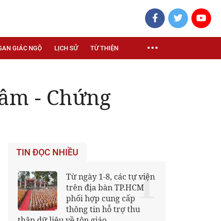
SAN GIÁC NGỘ
LỊCH SỬ
TỪ THIỆN
Tâm - Chứng
TIN ĐỌC NHIỀU
1
Từ ngày 1-8, các tự viện
trên địa bàn TP.HCM
phối hợp cung cấp
thông tin hỗ trợ thu
thập dữ liệu về tôn giáo