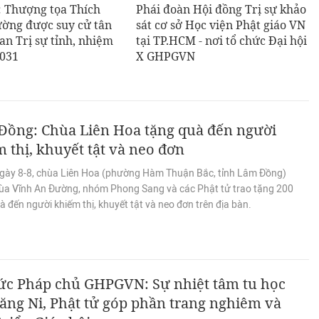
: Thượng tọa Thích
Phái đoàn Hội đồng Trị sự khảo
ờng được suy cử tân
sát cơ sở Học viện Phật giáo VN
n Trị sự tỉnh, nhiệm
tại TP.HCM - nơi tổ chức Đại hội
2031
X GHPGVN
Đồng: Chùa Liên Hoa tặng quà đến người
 thị, khuyết tật và neo đơn
gày 8-8, chùa Liên Hoa (phường Hàm Thuận Bắc, tỉnh Lâm Đồng)
ùa Vĩnh An Đường, nhóm Phong Sang và các Phật tử trao tặng 200
 đến người khiếm thị, khuyết tật và neo đơn trên địa bàn.
c Pháp chủ GHPGVN: Sự nhiệt tâm tu học
ăng Ni, Phật tử góp phần trang nghiêm và