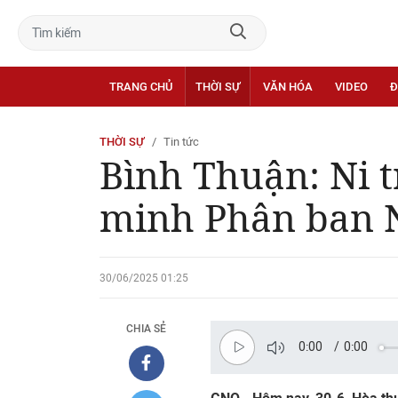
TRANG CHỦ
THỜI SỰ
VĂN HÓA
VIDEO
Đ
THỜI SỰ
Tin tức
Bình Thuận: Ni 
minh Phân ban Ni
30/06/2025 01:25
CHIA SẺ
0:00
/
0:00