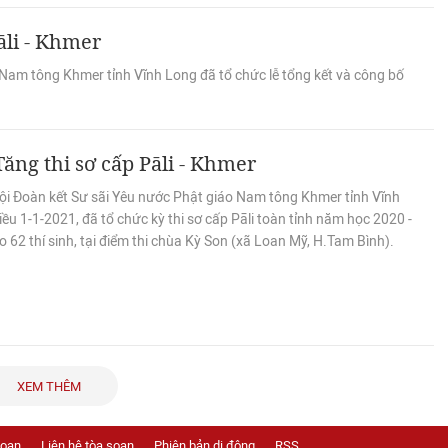
āli - Khmer
 Nam tông Khmer tỉnh Vĩnh Long đã tổ chức lễ tổng kết và công bố
ăng thi sơ cấp Pāli - Khmer
ội Đoàn kết Sư sãi Yêu nước Phật giáo Nam tông Khmer tỉnh Vĩnh
ều 1-1-2021, đã tổ chức kỳ thi sơ cấp Pāli toàn tỉnh năm học 2020 -
 62 thí sinh, tại điểm thi chùa Kỳ Son (xã Loan Mỹ, H.Tam Bình).
XEM THÊM
soạn
Liên hệ tòa soạn
Phiên bản di động
RSS