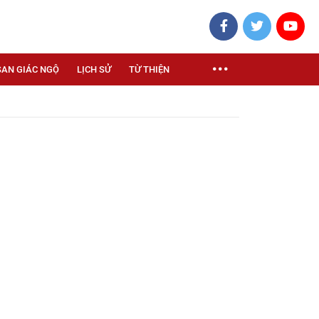
SAN GIÁC NGỘ
LỊCH SỬ
TỪ THIỆN