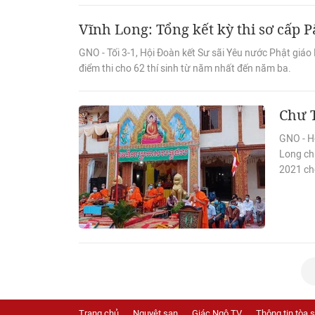
Vĩnh Long: Tổng kết kỳ thi sơ cấp P
GNO - Tối 3-1, Hội Đoàn kết Sư sãi Yêu nước Phật giáo
điểm thi cho 62 thí sinh từ năm nhất đến năm ba.
Chư T
GNO - H
Long chi
2021 cho
Trang chủ
Nguyệt san
Giác Ngộ TV
Thông tin tòa 