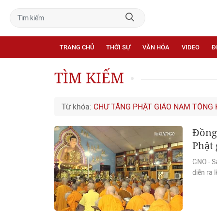
TRANG CHỦ
THỜI SỰ
VĂN HÓA
VIDEO
Đ
TÌM KIẾM
Từ khóa:
CHƯ TĂNG PHẬT GIÁO NAM TÔNG
Đồng 
Phật 
GNO - S
diễn ra 