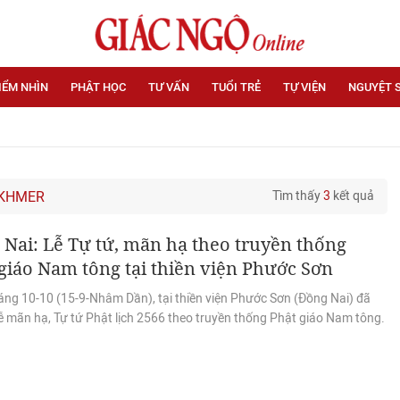
IỂM NHÌN
PHẬT HỌC
TƯ VẤN
TUỔI TRẺ
TỰ VIỆN
NGUYỆT 
 KHMER
Tìm thấy
3
kết quả
Nai: Lễ Tự tứ, mãn hạ theo truyền thống
giáo Nam tông tại thiền viện Phước Sơn
áng 10-10 (15-9-Nhâm Dần), tại thiền viện Phước Sơn (Đồng Nai) đã
lễ mãn hạ, Tự tứ Phật lịch 2566 theo truyền thống Phật giáo Nam tông.