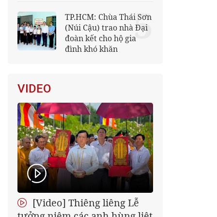
5
TP.HCM: Chùa Thái Sơn
(Núi Cậu) trao nhà Đại
đoàn kết cho hộ gia
đình khó khăn
VIDEO
[Video] Thiêng liêng Lễ
tưởng niệm các anh hùng liệt