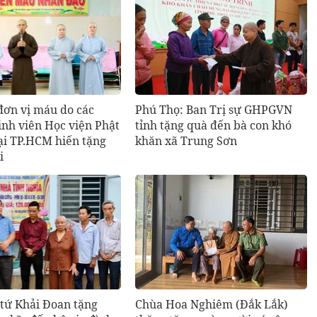
đơn vị máu do các
Phú Thọ: Ban Trị sự GHPGVN
inh viên Học viện Phật
tỉnh tặng quà đến bà con khó
ại TP.HCM hiến tặng
khăn xã Trung Sơn
i
 tứ Khải Đoan tặng
Chùa Hoa Nghiêm (Đắk Lắk)