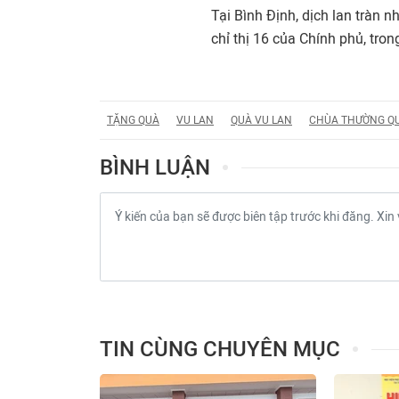
Tại Bình Định, dịch lan tràn 
chỉ thị 16 của Chính phủ, tro
TẶNG QUÀ
VU LAN
QUÀ VU LAN
CHÙA THƯỜNG Q
BÌNH LUẬN
TIN CÙNG CHUYÊN MỤC