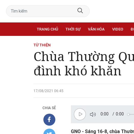
TRANG CHỦ
THỜI SỰ
VĂN HÓA
VIDEO
Đ
TỪ THIỆN
Chùa Thường Qua
đình khó khăn
17/08/2021 06:45
CHIA SẺ
0:00
/
0:00
GNO - Sáng 16-8, chùa Thườn