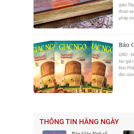
giáo Tây
được sa
pháp củ
Báo G
GNO - Đó
tác giả
Đức Phậ
đọc cùn
THÔNG TIN HÀNG NGÀY
Báo Giác Ngộ số