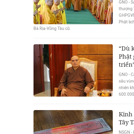
GNO - S
thượng T
GHPGVN 
Phật lịc
Bà Rịa-Vũng Tàu cũ.
“Dù k
Phật 
triển
GNO - C
sâu vùng
nhiên kh
600.000
Kinh 
Tây T
NSGN - 