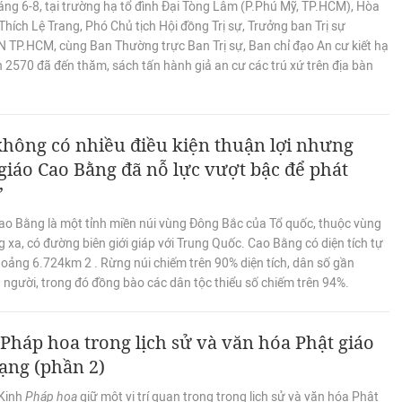
áng 6-8, tại trường hạ tổ đình Đại Tòng Lâm (P.Phú Mỹ, TP.HCM), Hòa
hích Lệ Trang, Phó Chủ tịch Hội đồng Trị sự, Trưởng ban Trị sự
TP.HCM, cùng Ban Thường trực Ban Trị sự, Ban chỉ đạo An cư kiết hạ
h 2570 đã đến thăm, sách tấn hành giả an cư các trú xứ trên địa bàn
hông có nhiều điều kiện thuận lợi nhưng
giáo Cao Bằng đã nỗ lực vượt bậc để phát
”
ao Bằng là một tỉnh miền núi vùng Đông Bắc của Tổ quốc, thuộc vùng
 xa, có đường biên giới giáp với Trung Quốc. Cao Bằng có diện tích tự
oảng 6.724km 2 . Rừng núi chiếm trên 90% diện tích, dân số gần
 người, trong đó đồng bào các dân tộc thiểu số chiếm trên 94%.
Pháp hoa trong lịch sử và văn hóa Phật giáo
ạng (phần 2)
Kinh
Pháp hoa
giữ một vị trí quan trọng trong lịch sử và văn hóa Phật