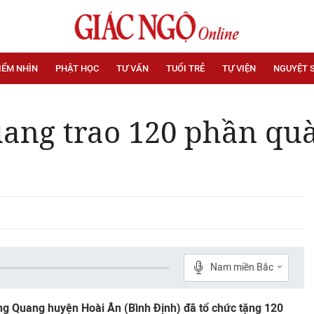
IỂM NHÌN
PHẬT HỌC
TƯ VẤN
TUỔI TRẺ
TỰ VIỆN
NGUYỆT 
ng trao 120 phần quà
Nam miền Bắc
g Quang huyện Hoài Ân (Bình Định) đã tổ chức tặng 120