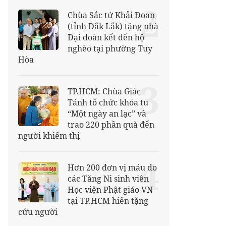
2
Chùa Sắc tứ Khải Đoan
(tỉnh Đắk Lắk) tặng nhà
Đại đoàn kết đến hộ
nghèo tại phường Tuy
Hòa
3
TP.HCM: Chùa Giác
Tánh tổ chức khóa tu
“Một ngày an lạc” và
trao 220 phần quà đến
người khiếm thị
4
Hơn 200 đơn vị máu do
các Tăng Ni sinh viên
Học viện Phật giáo VN
tại TP.HCM hiến tặng
cứu người