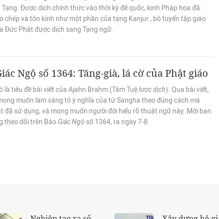
 Tạng. Được dịch chính thức vào thời kỳ đế quốc, kinh Pháp hoa đã
o chép và tôn kính như một phần của tạng Kanjur , bộ tuyển tập giáo
a Đức Phật được dịch sang Tạng ngữ.
iác Ngộ số 1364: Tăng-già, lá cờ của Phật giáo
 là tiêu đề bài viết của Ajahn Brahm (Tâm Tuệ
lược dịch
). Qua bài viết,
 mong muốn làm sáng tỏ ý nghĩa của từ Sangha theo đúng cách mà
t đã sử dụng, và mong muốn người đời hiểu rõ thuật ngữ này. Mời bạn
g theo dõi trên Báo
Giác Ngộ
số 1364, ra ngày 7-8.
Đạo tràng chùa
Buôn chuyện, b