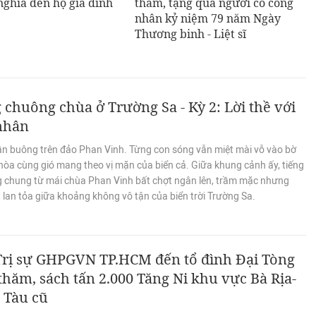
nghĩa đến hộ gia đình
thăm, tặng quà người có công
nhân kỷ niệm 79 năm Ngày
Thương binh - Liệt sĩ
 chuông chùa ở Trường Sa - Kỳ 2: Lời thề với
 nhân
ần buông trên đảo Phan Vinh. Từng con sóng vẫn miệt mài vỗ vào bờ
hòa cùng gió mang theo vị mặn của biển cả. Giữa khung cảnh ấy, tiếng
g chung từ mái chùa Phan Vinh bất chợt ngân lên, trầm mặc nhưng
 lan tỏa giữa khoảng không vô tận của biển trời Trường Sa.
Trị sự GHPGVN TP.HCM đến tổ đình Đại Tòng
hăm, sách tấn 2.000 Tăng Ni khu vực Bà Rịa-
 Tàu cũ