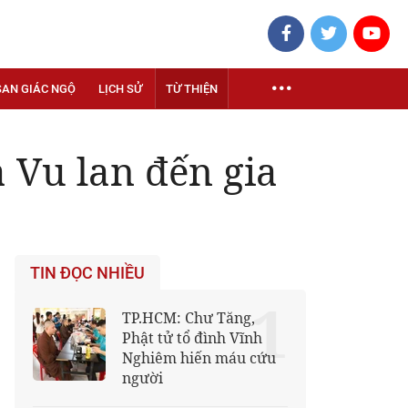
SAN GIÁC NGỘ
LỊCH SỬ
TỪ THIỆN
 Vu lan đến gia
TIN ĐỌC NHIỀU
1
TP.HCM: Chư Tăng,
Phật tử tổ đình Vĩnh
Nghiêm hiến máu cứu
người