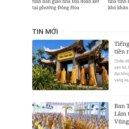
tỉnh bàn giao nhà Đại đoàn kết
nhà tình 
tại phường Đông Hòa
khó khăn
TIN MỚI
Tiếng
tiền
Chiều d
san hô, 
đại hồn
vang xa,
Ban 
Lâm t
Vũng