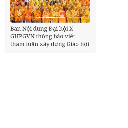
Giáo hội kêu gọi Tăng Ni,
Phật tử cả nước thể hiện tấm
lòng tri ân trọn vẹn nghĩa
tình nhân Ngày 27-7