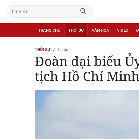
TRANG CHỦ
THỜI SỰ
VĂN HÓA
VIDEO
Đ
THỜI SỰ
Tin tức
Đoàn đại biểu 
tịch Hồ Chí Min