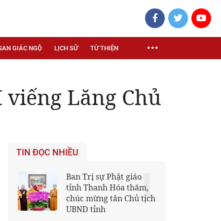
SAN GIÁC NGỘ
LỊCH SỬ
TỪ THIỆN
 viếng Lăng Chủ
TIN ĐỌC NHIỀU
1
Ban Trị sự Phật giáo
tỉnh Thanh Hóa thăm,
chúc mừng tân Chủ tịch
UBND tỉnh