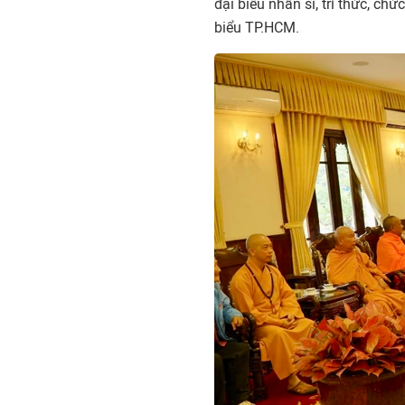
đại biểu nhân sĩ, trí thức, ch
biểu TP.HCM.