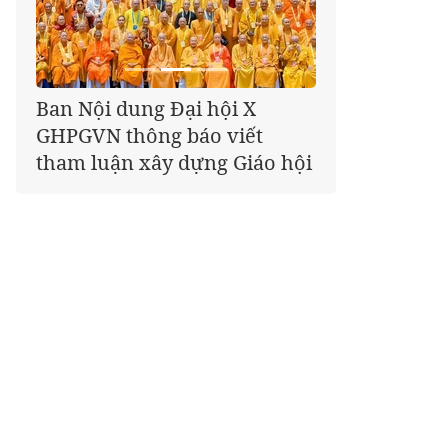
Giáo hội kêu gọi Tăng Ni,
Phật tử cả nước thể hiện tấm
lòng tri ân trọn vẹn nghĩa
tình nhân Ngày 27-7