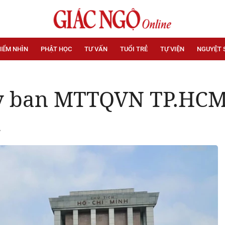
IỂM NHÌN
PHẬT HỌC
TƯ VẤN
TUỔI TRẺ
TỰ VIỆN
NGUYỆT 
Ủy ban MTTQVN TP.HCM
h