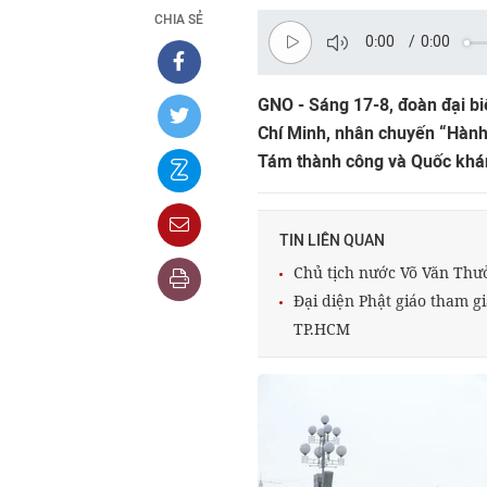
CHIA SẺ
0:00
/
0:00
GNO - Sáng 17-8, đoàn đại b
Chí Minh, nhân chuyến “Hành
Tám thành công và Quốc khá
TIN LIÊN QUAN
Chủ tịch nước Võ Văn Th
Đại diện Phật giáo tham 
TP.HCM