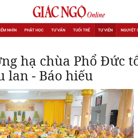
IỂM NHÌN
PHẬT HỌC
TƯ VẤN
TUỔI TRẺ
TỰ VIỆN
NGUYỆT 
ng hạ chùa Phổ Đức tổ
u lan - Báo hiếu