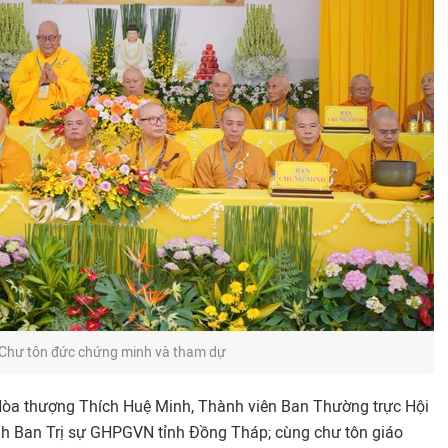
Chư tôn đức chứng minh và tham dự
òa thượng Thích Huệ Minh, Thành viên Ban Thường trực Hội
 Ban Trị sự GHPGVN tỉnh Đồng Tháp; cùng chư tôn giáo