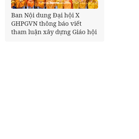
Giáo hội kêu gọi Tăng Ni,
Phật tử cả nước thể hiện tấm
lòng tri ân trọn vẹn nghĩa
tình nhân Ngày 27-7