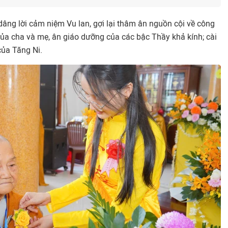
 dâng lời cảm niệm Vu lan, gợi lại thâm ân nguồn cội về công
ủa cha và mẹ, ân giáo dưỡng của các bậc Thầy khả kính; cài
của Tăng Ni.