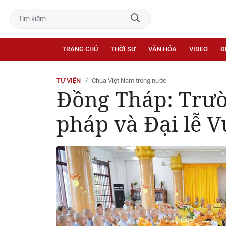
TRANG CHỦ
THỜI SỰ
VĂN HÓA
VIDEO
Đ
TỰ VIỆN
Chùa Việt Nam trong nước
Đồng Tháp: Trườ
pháp và Đại lễ V