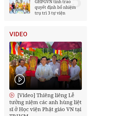
5
GHPGVN tỉnh trao
quyết định bổ nhiệm
trụ trì 3 tự viện
VIDEO
[Video] Thiêng liêng Lễ
tưởng niệm các anh hùng liệt
sĩ ở Học viện Phật giáo VN tại