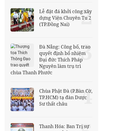
2
Lễ đặt đá khởi công xây
dựng Viện Chuyên Tu 2
(TP.Đồng Nai)
3
Đà Nẵng: Công bố, trao
quyết định bổ nhiệm
Đại đức Thích Pháp
Nguyên làm trụ trì
chùa Thanh Phước
4
Chùa Phật Đà (P.Bàn Cờ,
TP.HCM) tạ đàn Dược
Sư thất châu
Thanh Hóa: Ban Trị sự