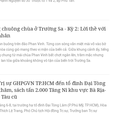
Hạnh Nguyện số 30" thuộc tổ 1 và 2, ấp Phú Tân.
 chuông chùa ở Trường Sa - Kỳ 2: Lời thề với
 nhân
ần buông trên đảo Phan Vinh. Từng con sóng vẫn miệt mài vỗ vào bờ
hòa cùng gió mang theo vị mặn của biển cả. Giữa khung cảnh ấy, tiếng
g chung từ mái chùa Phan Vinh bất chợt ngân lên, trầm mặc nhưng
 lan tỏa giữa khoảng không vô tận của biển trời Trường Sa.
Trị sự GHPGVN TP.HCM đến tổ đình Đại Tòng
hăm, sách tấn 2.000 Tăng Ni khu vực Bà Rịa-
 Tàu cũ
áng 6-8, tại trường hạ tổ đình Đại Tòng Lâm (P.Phú Mỹ, TP.HCM), Hòa
hích Lệ Trang, Phó Chủ tịch Hội đồng Trị sự, Trưởng ban Trị sự