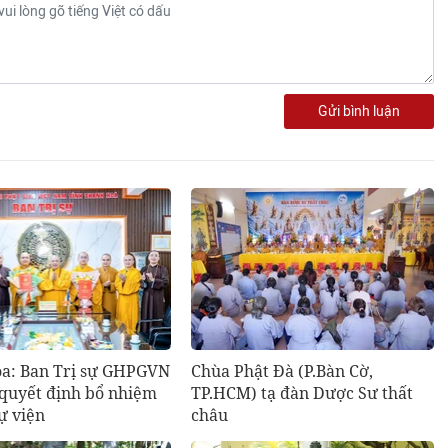
Gửi bình luận
a: Ban Trị sự GHPGVN
Chùa Phật Đà (P.Bàn Cờ,
 quyết định bổ nhiệm
TP.HCM) tạ đàn Dược Sư thất
tự viện
châu