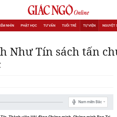
IỂM NHÌN
PHẬT HỌC
TƯ VẤN
TUỔI TRẺ
TỰ VIỆN
NGUYỆT 
h Như Tín sách tấn ch
c
Nam miền Bắc