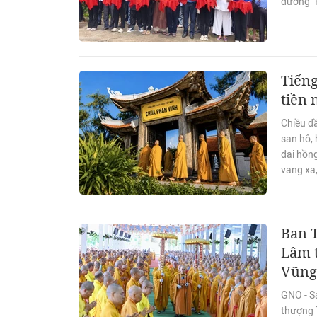
đường "
Tiếng
tiền
Chiều d
san hô, 
đại hồn
vang xa,
Ban 
Lâm t
Vũng
GNO - S
thượng T