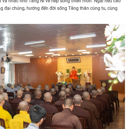
i và nhắc nhở Tăng Ni về nếp sống thiền môn. Ngài nêu cao
ong đại chúng, hướng đến đời sống Tăng thân cùng tu, cùng