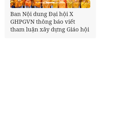
Giáo hội kêu gọi Tăng Ni,
Phật tử cả nước thể hiện tấm
lòng tri ân trọn vẹn nghĩa
tình nhân Ngày 27-7