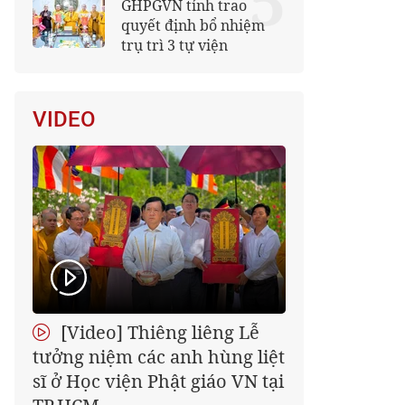
5
GHPGVN tỉnh trao
quyết định bổ nhiệm
trụ trì 3 tự viện
VIDEO
[Video] Thiêng liêng Lễ
tưởng niệm các anh hùng liệt
sĩ ở Học viện Phật giáo VN tại