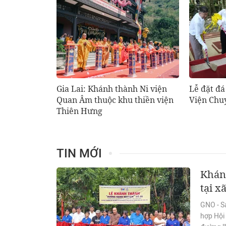
Gia Lai: Khánh thành Ni viện
Lễ đặt đá
Quan Âm thuộc khu thiền viện
Viện Chuy
Thiên Hưng
TIN MỚI
Khán
tại x
GNO - Sá
hợp Hội