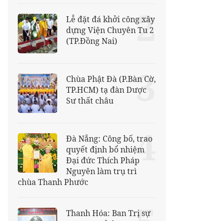
2
Lễ đặt đá khởi công xây
dựng Viện Chuyên Tu 2
(TP.Đồng Nai)
3
Chùa Phật Đà (P.Bàn Cờ,
TP.HCM) tạ đàn Dược
Sư thất châu
4
Đà Nẵng: Công bố, trao
quyết định bổ nhiệm
Đại đức Thích Pháp
Nguyên làm trụ trì
chùa Thanh Phước
Thanh Hóa: Ban Trị sự