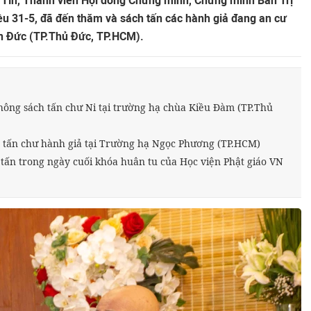
Tín, Thành viên Hội đồng Chứng minh, Chứng minh Ban Trị
 31-5, đã đến thăm và sách tấn các hành giả đang an cư
ạn Đức (TP.Thủ Đức, TP.HCM).
ông sách tấn chư Ni tại trường hạ chùa Kiều Đàm (TP.Thủ
h tấn chư hành giả tại Trường hạ Ngọc Phương (TP.HCM)
tấn trong ngày cuối khóa huân tu của Học viện Phật giáo VN