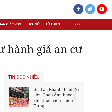
SAN GIÁC NGỘ
LỊCH SỬ
TỪ THIỆN
ư hành giả an cư
TIN ĐỌC NHIỀU
1
Gia Lai: Khánh thành Ni
viện Quan Âm thuộc
khu thiền viện Thiên
Hưng