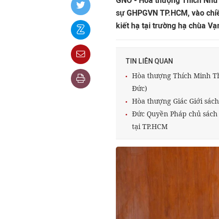
GNO - Hòa thượng Thích Như 
sự GHPGVN TP.HCM, vào chiều
kiết hạ tại trường hạ chùa V
TIN LIÊN QUAN
Hòa thượng Thích Minh Th
Đức)
Hòa thượng Giác Giới sác
Đức Quyền Pháp chủ sách 
tại TP.HCM