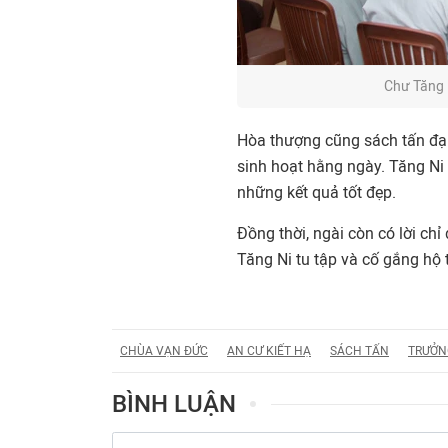
Chư Tăng 
Hòa thượng cũng sách tấn đại 
sinh hoạt hằng ngày. Tăng Ni
những kết quả tốt đẹp.
Đồng thời, ngài còn có lời chỉ
Tăng Ni tu tập và cố gắng hộ 
CHÙA VẠN ĐỨC
AN CƯ KIẾT HẠ
SÁCH TẤN
TRƯỞN
BÌNH LUẬN