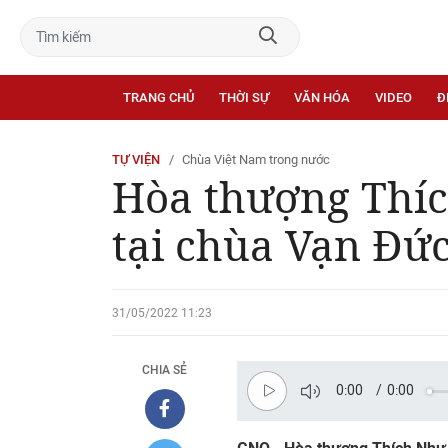
TRANG CHỦ
THỜI SỰ
VĂN HÓA
VIDEO
Đ
TỰ VIỆN
Chùa Việt Nam trong nước
Hòa thượng Thíc
tại chùa Vạn Đứ
31/05/2022 11:23
CHIA SẺ
0:00
/
0:00