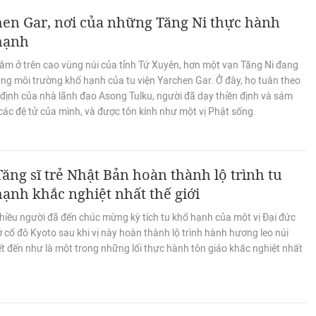
en Gar, nơi của những Tăng Ni thực hành
hạnh
ằm ở trên cao vùng núi của tỉnh Tứ Xuyên, hơn một vạn Tăng Ni đang
ng môi trường khổ hạnh của tu viện Yarchen Gar. Ở đây, họ tuân theo
 định của nhà lãnh đạo Asong Tulku, người đã dạy thiền định và sám
các đệ tử của mình, và được tôn kính như một vị Phật sống.
ăng sĩ trẻ Nhật Bản hoàn thành lộ trình tu
ạnh khắc nghiệt nhất thế giới
hiều người đã đến chúc mừng kỳ tích tu khổ hạnh của một vị Đại đức
ở cố đô Kyoto sau khi vị này hoàn thành lộ trình hành hương leo núi
t đến như là một trong những lối thực hành tôn giáo khắc nghiệt nhất