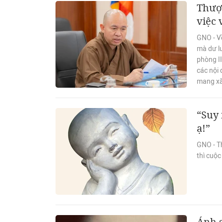
Thượn
việc
GNO - V
mà dư l
phòng II
các nội 
mang xã 
“Suy 
ạ!”
GNO - Th
thì cuộc
Ánh 