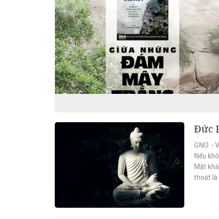
Đức 
GNO - Vì
Nếu khôn
Mặt khác
thoát là