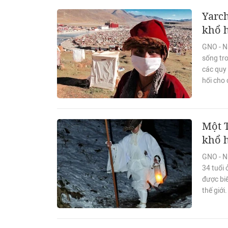
Yarch
khổ 
GNO - N
sống tro
các quy
hối cho 
Một T
khổ h
GNO - N
34 tuổi 
được biế
thế giới.