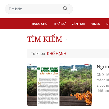
TRANG CHỦ
THỜI SỰ
VĂN HÓA
VIDEO
Đ
TÌM KIẾM
Từ khóa:
KHỔ HẠNH
Người
GNO - Mỗ
thành kí
2.500 nă
chiếu so