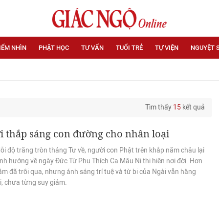
IỂM NHÌN
PHẬT HỌC
TƯ VẤN
TUỔI TRẺ
TỰ VIỆN
NGUYỆT 
Tìm thấy
15
kết quả
 thắp sáng con đường cho nhân loại
i độ trăng tròn tháng Tư về, người con Phật trên khắp năm châu lại
nh hướng về ngày Đức Từ Phụ Thích Ca Mâu Ni thị hiện nơi đời. Hơn
m đã trôi qua, nhưng ánh sáng trí tuệ và từ bi của Ngài vẫn hằng
i, chưa từng suy giảm.