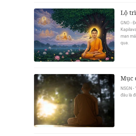
Lộ tr
GNO - Đ
Kapilav
man mác
qua.
Mục 
NSGN - "
đâu là đ