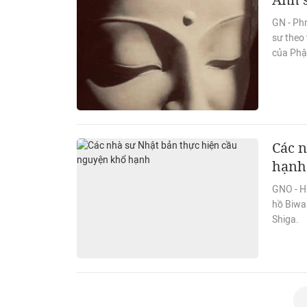
GN - Ph
sư theo
của Phậ
Các 
hạnh
GNO - H
hồ Biwa
Shiga.