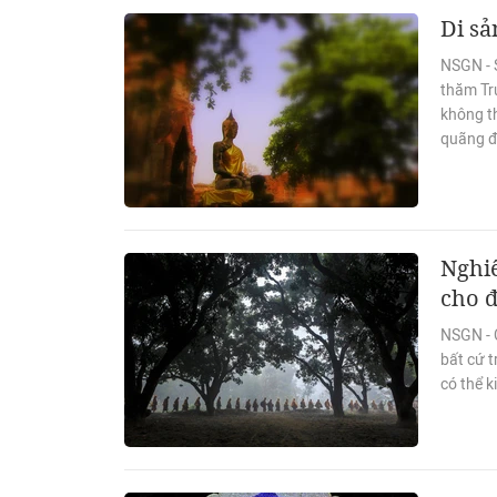
Di sả
NSGN - 
thăm Tr
không th
quãng đư
Nghiê
cho 
NSGN - 
bất cứ 
có thể k