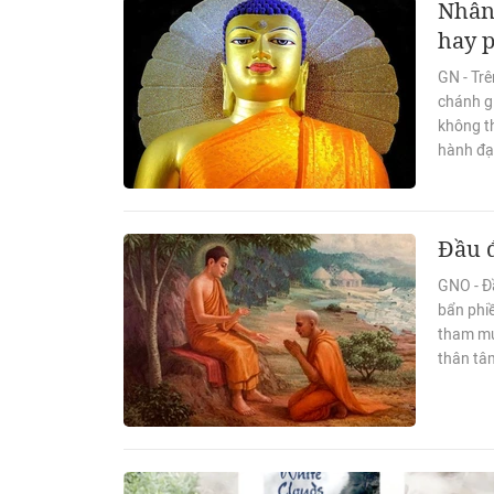
Nhân
hay 
GN - Tr
chánh gi
không t
hành đạ
Đầu 
GNO - Đầ
bẩn phiề
tham mu
thân tâ