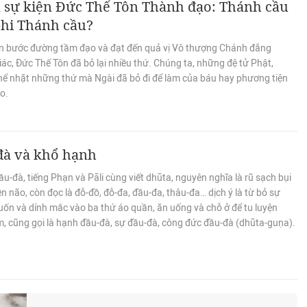
 sự kiện Đức Thế Tôn Thành đạo: Thánh cầu
phi Thánh cầu?
ên bước đường tầm đạo và đạt đến quả vị Vô thượng Chánh đẳng
ác, Đức Thế Tôn đã bỏ lại nhiều thứ. Chúng ta, những đệ tử Phật,
hể nhặt những thứ mà Ngài đã bỏ đi để làm của báu hay phương tiện
o.
đà và khổ hạnh
u-đà, tiếng Phạn và Pāli cùng viết dhūta, nguyên nghĩa là rũ sạch bụi
n não, còn đọc là đỗ-đồ, đỗ-đa, đầu-đa, thâu-đa… dịch ý là từ bỏ sự
ốn và dính mắc vào ba thứ áo quần, ăn uống và chỗ ở để tu luyện
m, cũng gọi là hạnh đầu-đà, sự đầu-đà, công đức đầu-đà (dhūta-guṇa).