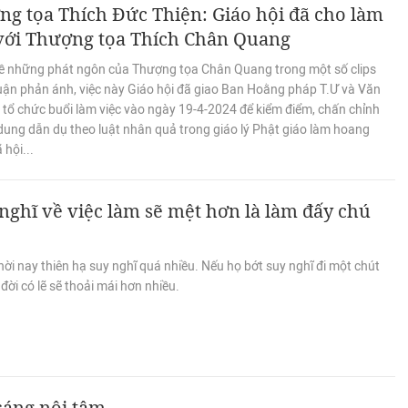
g tọa Thích Đức Thiện: Giáo hội đã cho làm
 với Thượng tọa Thích Chân Quang
ề những phát ngôn của Thượng tọa Chân Quang trong một số clips
uận phản ánh, việc này Giáo hội đã giao Ban Hoằng pháp T.Ư và Văn
 tổ chức buổi làm việc vào ngày 19-4-2024 để kiểm điểm, chấn chỉnh
dung dẫn dụ theo luật nhân quả trong giáo lý Phật giáo làm hoang
hội...
nghĩ về việc làm sẽ mệt hơn là làm đấy chú
ời nay thiên hạ suy nghĩ quá nhiều. Nếu họ bớt suy nghĩ đi một chút
 đời có lẽ sẽ thoải mái hơn nhiều.
sáng nội tâm