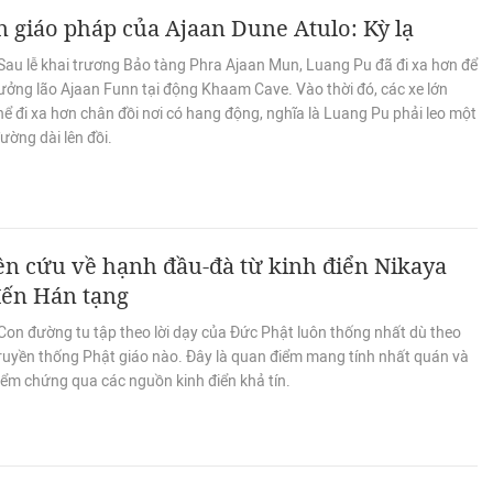
n giáo pháp của Ajaan Dune Atulo: Kỳ lạ
Sau lễ khai trương Bảo tàng Phra Ajaan Mun, Luang Pu đã đi xa hơn để
ưởng lão Ajaan Funn tại động Khaam Cave. Vào thời đó, các xe lớn
ể đi xa hơn chân đồi nơi có hang động, nghĩa là Luang Pu phải leo một
ờng dài lên đồi.
n cứu về hạnh đầu-đà từ kinh điển Nikaya
đến Hán tạng
Con đường tu tập theo lời dạy của Đức Phật luôn thống nhất dù theo
truyền thống Phật giáo nào. Đây là quan điểm mang tính nhất quán và
iểm chứng qua các nguồn kinh điển khả tín.