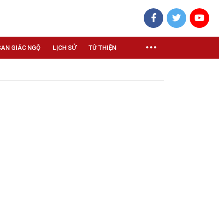
SAN GIÁC NGỘ
LỊCH SỬ
TỪ THIỆN