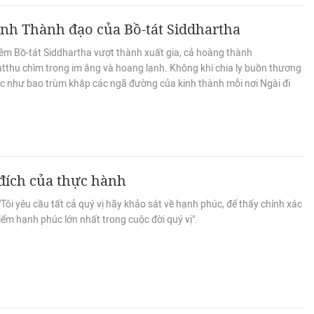
ình Thành đạo của Bồ-tát Siddhartha
êm Bồ-tát Siddhartha vượt thành xuất gia, cả hoàng thành
atthu chìm trong im ắng và hoang lạnh. Không khí chia ly buồn thương
 như bao trùm khắp các ngã đường của kinh thành mỗi nơi Ngài đi
đích của thực hành
Tôi yêu cầu tất cả quý vị hãy khảo sát về hạnh phúc, để thấy chính xác
iểm hạnh phúc lớn nhất trong cuộc đời quý vị".