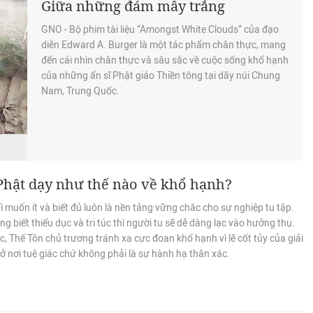
Giữa những đám mây trắng
GNO - Bộ phim tài liệu “Amongst White Clouds” của đạo
diễn Edward A. Burger là một tác phẩm chân thực, mang
đến cái nhìn chân thực và sâu sắc về cuộc sống khổ hạnh
của những ẩn sĩ Phật giáo Thiền tông tại dãy núi Chung
Nam, Trung Quốc.
Phật dạy như thế nào về khổ hạnh?
 muốn ít và biết đủ luôn là nền tảng vững chắc cho sự nghiệp tu tập.
g biết thiểu dục và tri túc thì người tu sẽ dễ dàng lạc vào hưởng thụ.
, Thế Tôn chủ trương tránh xa cực đoan khổ hạnh vì lẽ cốt tủy của giải
 ở nơi tuệ giác chứ không phải là sự hành hạ thân xác.