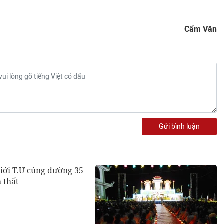
Cẩm Vân
Gửi bình luận
iới T.Ư cúng dường 35
h thất