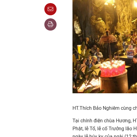
HT.Thích Bảo Nghiêm cùng ch
Tại chính điện chùa Hương, H
Phật, lễ Tổ, lễ cố Trưởng lão
ngày lễ húy kỵ của ngài (12 t