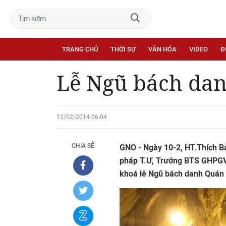
TRANG CHỦ
THỜI SỰ
VĂN HÓA
VIDEO
Đ
Lễ Ngũ bách dan
12/02/2014 06:04
CHIA SẺ
GNO - Ngày 10-2, HT.Thích 
pháp T.Ư, Trưởng BTS GHPGV
khoá lễ Ngũ bách danh Quán