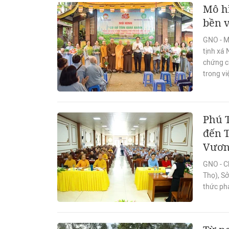
Mô hì
bền 
GNO - M
tịnh xá
chứng c
trong vi
Phú T
đến T
Vươ
GNO - C
Thọ), Sở
thức phá