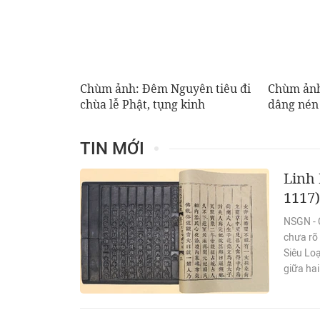
Chùm ảnh: Đêm Nguyên tiêu đi
Chùm ảnh
chùa lễ Phật, tụng kinh
dâng nén
TIN MỚI
Linh 
1117)
NSGN - C
chưa rõ 
Siêu Loạ
giữa ha