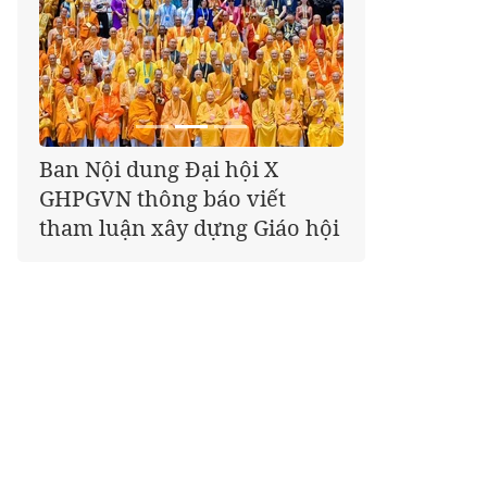
Ban Nội dung Đại hội X
Giáo hội kêu gọi Tăng Ni,
GHPGVN thông báo viết
Phật tử cả nước thể hiện tấm
tham luận xây dựng Giáo hội
lòng tri ân trọn vẹn nghĩa
tình nhân Ngày 27-7