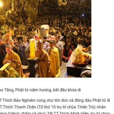
ư Tăng, Phật tử niệm hương, bắt đầu khóa lễ
T.Thích Bảo Nghiêm cùng chư tôn đức và đông đảo Phật tử lễ
 HT.Thích Thanh Chân (Tổ thứ 10 trụ trì chùa Thiên Trù) nhân
háng Giêng), thăm và chúc Tết TT.Thích Minh Hiền, trụ trì chùa