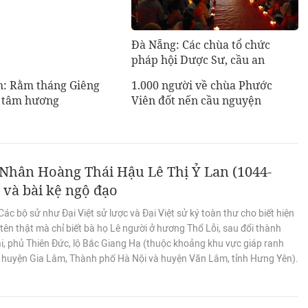
Đà Nẵng: Các chùa tổ chức
pháp hội Dược Sư, cầu an
: Rằm tháng Giêng
1.000 người về chùa Phước
 tâm hương
Viên đốt nến cầu nguyện
Nhân Hoàng Thái Hậu Lê Thị Ỷ Lan (1044-
 và bài kệ ngộ đạo
ác bộ sử như Đại Việt sử lược và Đại Việt sử ký toàn thư cho biết hiện
tên thật mà chỉ biết bà họ Lê người ở hương Thổ Lỗi, sau đổi thành
i, phủ Thiên Đức, lộ Bắc Giang Hạ (thuộc khoảng khu vực giáp ranh
i huyện Gia Lâm, Thành phố Hà Nội và huyện Văn Lâm, tỉnh Hưng Yên).