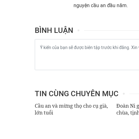
nguyện cầu an đầu năm.
BÌNH LUẬN
TIN CÙNG CHUYÊN MỤC
Cầu an và mừng thọ cho cụ già,
Đoàn Ni g
lớn tuổi
chùa, tịn