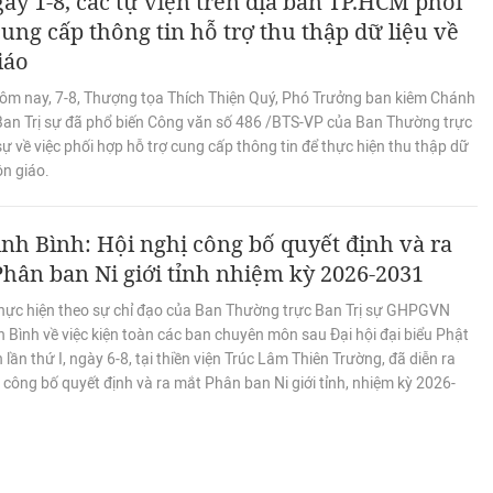
ày 1-8, các tự viện trên địa bàn TP.HCM phối
ung cấp thông tin hỗ trợ thu thập dữ liệu về
iáo
ôm nay, 7-8, Thượng tọa Thích Thiện Quý, Phó Trưởng ban kiêm Chánh
Ban Trị sự đã phổ biến Công văn số 486 /BTS-VP của Ban Thường trực
sự về việc phối hợp hỗ trợ cung cấp thông tin để thực hiện thu thập dữ
ôn giáo.
nh Bình: Hội nghị công bố quyết định và ra
hân ban Ni giới tỉnh nhiệm kỳ 2026-2031
hực hiện theo sự chỉ đạo của Ban Thường trực Ban Trị sự GHPGVN
h Bình về việc kiện toàn các ban chuyên môn sau Đại hội đại biểu Phật
h lần thứ I, ngày 6-8, tại thiền viện Trúc Lâm Thiên Trường, đã diễn ra
 công bố quyết định và ra mắt Phân ban Ni giới tỉnh, nhiệm kỳ 2026-