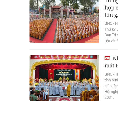
Từ ng
hợp c
tôn g
GNO - H
Thư ký 
Ban Trị 
liệu về t
Ni
mắt P
GNO - T
tỉnh Nin
giáo tỉn
Hội nghị
2031.