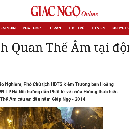
IỂM NHÌN
PHẬT HỌC
TƯ VẤN
TUỔI TRẺ
TỰ VIỆN
NGUYỆT 
h Quan Thế Âm tại độ
Bảo Nghiêm, Phó Chủ tịch HĐTS kiêm Trưởng ban Hoằng
N TP.Hà Nội hướng dẫn Phật tử về chùa Hương thực hiện
 Thế Âm cầu an đầu năm Giáp Ngọ - 2014.