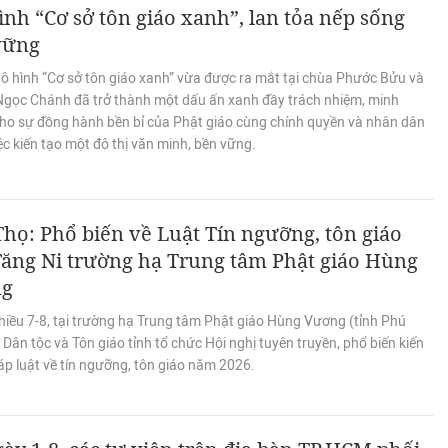
nh “Cơ sở tôn giáo xanh”, lan tỏa nếp sống
vững
ô hình “Cơ sở tôn giáo xanh” vừa được ra mắt tại chùa Phước Bửu và
 Ngọc Chánh đã trở thành một dấu ấn xanh đầy trách nhiệm, minh
ho sự đồng hành bền bỉ của Phật giáo cùng chính quyền và nhân dân
ệc kiến tạo một đô thị văn minh, bền vững.
họ: Phổ biến về Luật Tín ngưỡng, tôn giáo
ăng Ni trường hạ Trung tâm Phật giáo Hùng
ng
hiều 7-8, tại trường hạ Trung tâm Phật giáo Hùng Vương (tỉnh Phú
 Dân tộc và Tôn giáo tỉnh tổ chức Hội nghị tuyên truyền, phổ biến kiến
p luật về tín ngưỡng, tôn giáo năm 2026.