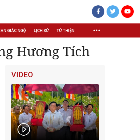
SAN GIÁC NGỘ
LỊCH SỬ
TỪ THIỆN
ng Hương Tích
VIDEO