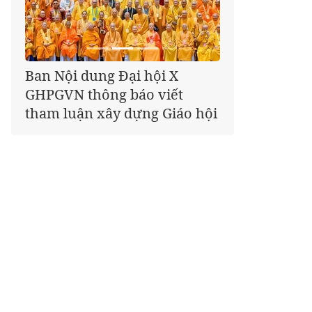
Giáo hội kêu gọi Tăng Ni,
Phật tử cả nước thể hiện tấm
lòng tri ân trọn vẹn nghĩa
tình nhân Ngày 27-7