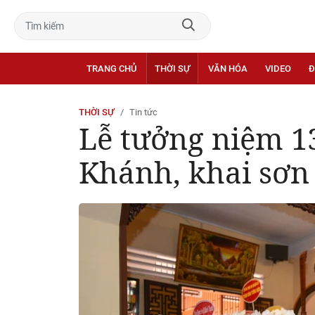
TRANG CHỦ
THỜI SỰ
VĂN HÓA
VIDEO
Đ
THỜI SỰ
Tin tức
Lễ tưởng niệm 1
Khánh, khai sơn 