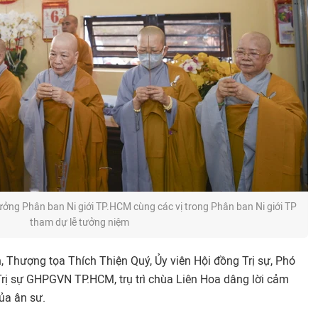
ưởng Phân ban Ni giới TP.HCM cùng các vị trong Phân ban Ni giới TP
tham dự lễ tưởng niệm
Thượng tọa Thích Thiện Quý, Ủy viên Hội đồng Trị sự, Phó
rị sự GHPGVN TP.HCM, trụ trì chùa Liên Hoa dâng lời cảm
ủa ân sư.