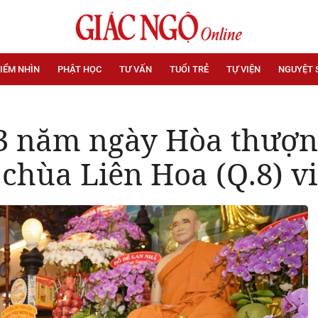
IỂM NHÌN
PHẬT HỌC
TƯ VẤN
TUỔI TRẺ
TỰ VIỆN
NGUYỆT 
3 năm ngày Hòa thượn
chùa Liên Hoa (Q.8) vi