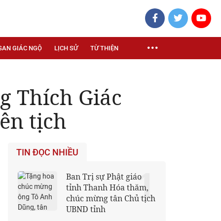
SAN GIÁC NGỘ
LỊCH SỬ
TỪ THIỆN
g Thích Giác
ên tịch
TIN ĐỌC NHIỀU
1
Ban Trị sự Phật giáo
tỉnh Thanh Hóa thăm,
chúc mừng tân Chủ tịch
UBND tỉnh