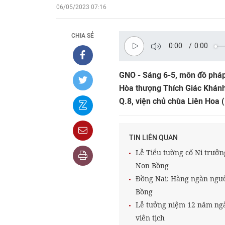
06/05/2023 07:16
CHIA SẺ
0:00
/
0:00
GNO - Sáng 6-5, môn đồ pháp
Hòa thượng Thích Giác Khánh
Q.8, viện chủ chùa Liên Hoa (
TIN LIÊN QUAN
Lễ Tiểu tường cố Ni trưở
Non Bồng
Đồng Nai: Hàng ngàn người
Bồng
Lễ tưởng niệm 12 năm ngà
viên tịch