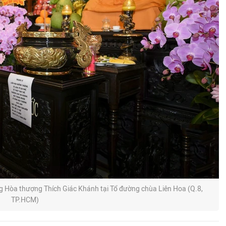
 Hòa thượng Thích Giác Khánh tại Tổ đường chùa Liên Hoa (Q.8,
TP.HCM)