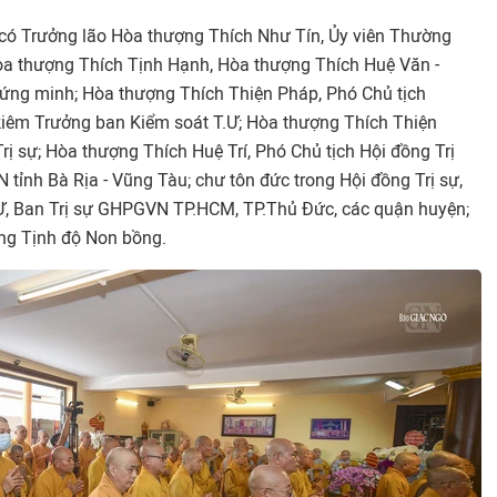
 có Trưởng lão Hòa thượng Thích Như Tín, Ủy viên Thường
òa thượng Thích Tịnh Hạnh, Hòa thượng Thích Huệ Văn -
ứng minh; Hòa thượng Thích Thiện Pháp, Phó Chủ tịch
kiêm Trưởng ban Kiểm soát T.Ư; Hòa thượng Thích Thiện
rị sự; Hòa thượng Thích Huệ Trí, Phó Chủ tịch Hội đồng Trị
tỉnh Bà Rịa - Vũng Tàu; chư tôn đức trong Hội đồng Trị sự,
T.Ư, Ban Trị sự GHPGVN TP.HCM, TP.Thủ Đức, các quận huyện;
ng Tịnh độ Non bồng.