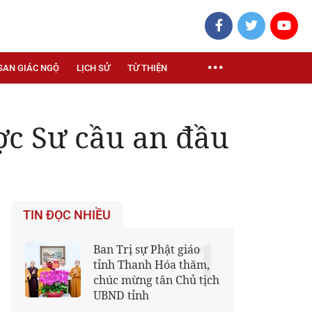
SAN GIÁC NGỘ
LỊCH SỬ
TỪ THIỆN
ợc Sư cầu an đầu
TIN ĐỌC NHIỀU
1
Ban Trị sự Phật giáo
tỉnh Thanh Hóa thăm,
chúc mừng tân Chủ tịch
UBND tỉnh