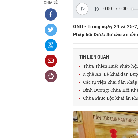
CHIA SẺ
0:00
/
0:00
GNO - Trong ngày 24 và 25-2,
Pháp hội Dược Sư cầu an đầu
TIN LIÊN QUAN
Thừa Thiên Huế: Pháp hội 
Nghệ An: Lễ khai đàn Dược
Các tự viện khai đàn Pháp
Bình Dương: Chùa Hội Khá
Chùa Phúc Lộc khai ấn Ph