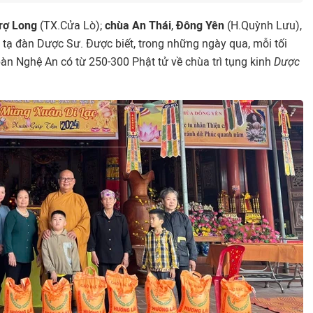
rợ Long
(TX.Cửa Lò);
chùa An Thái
,
Đông Yên
(H.Quỳnh Lưu),
tạ đàn Dược Sư. Được biết, trong những ngày qua, mỗi tối
bàn Nghệ An có từ 250-300 Phật tử về chùa trì tụng kinh
Dược