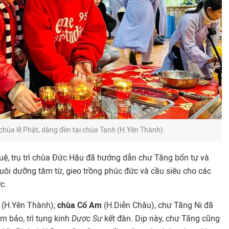
chùa lễ Phật, dâng đèn tại chùa Tạnh (H.Yên Thành)
Tuệ, trụ trì chùa Đức Hậu đã hướng dẫn chư Tăng bổn tự và
uôi dưỡng tâm từ, gieo trồng phúc đức và cầu siêu cho các
c.
(H.Yên Thành);
c
hùa Cổ Am
(H.Diễn Châu), chư Tăng Ni đã
m bảo, trì tụng kinh
Dược Sư
kết đàn. Dịp này, chư Tăng cũng