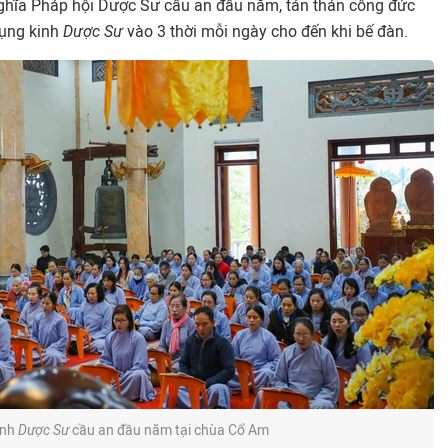
 nghĩa Pháp hội Dược Sư cầu an đầu năm, tán thán công đức
tụng kinh
Dược Sư
vào 3 thời mỗi ngày cho đến khi bế đàn.
inh
Dược Sư
cầu an đầu năm tại chùa Cổ Am