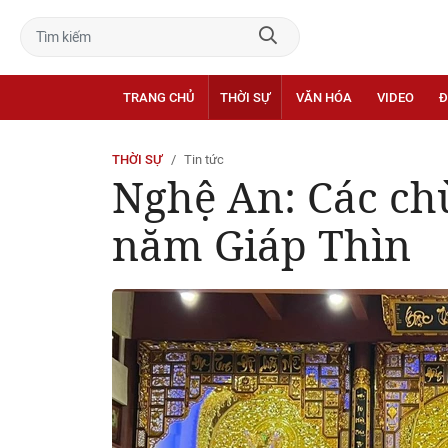
TRANG CHỦ
THỜI SỰ
VĂN HÓA
VIDEO
Đ
THỜI SỰ
Tin tức
Nghệ An: Các ch
năm Giáp Thìn