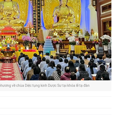
hương về chùa Diệc tụng kinh Dược Sư tại khóa lễ tạ đàn