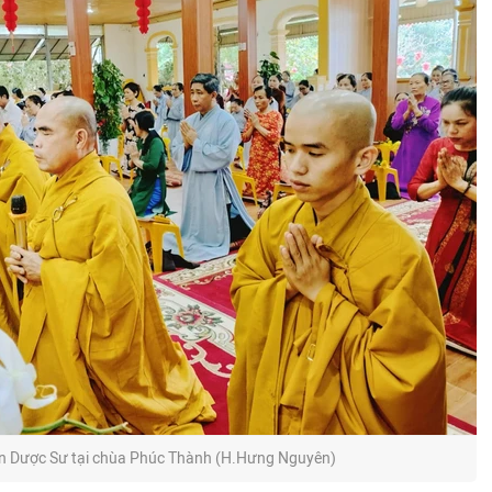
àn Dược Sư tại chùa Phúc Thành (H.Hưng Nguyên)