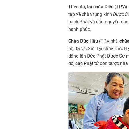
Theo đó,
tại chùa Diệc
(TP.Vin
tập về chùa tụng kinh
Dược S
bạch Phật và cầu nguyện cho 
hạnh phúc.
C
hùa Đức Hậu
(TP.Vinh),
chù
hội Dược Sư. Tại chùa Đức Hậ
dâng lên Đức Phật Dược Sư m
đó, các Phật tử còn được nhà