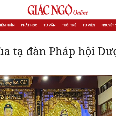
IỂM NHÌN
PHẬT HỌC
TƯ VẤN
TUỔI TRẺ
TỰ VIỆN
NGUYỆT 
ùa tạ đàn Pháp hội Dư