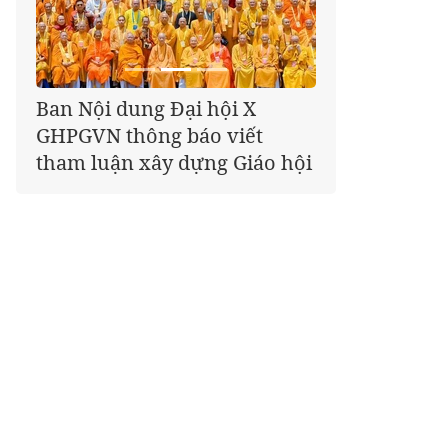
Giáo hội kêu gọi Tăng Ni,
Phật tử cả nước thể hiện tấm
lòng tri ân trọn vẹn nghĩa
tình nhân Ngày 27-7