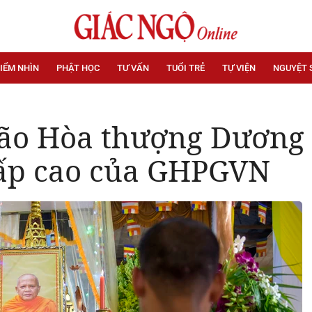
IỂM NHÌN
PHẬT HỌC
TƯ VẤN
TUỔI TRẺ
TỰ VIỆN
NGUYỆT 
lão Hòa thượng Dương
cấp cao của GHPGVN