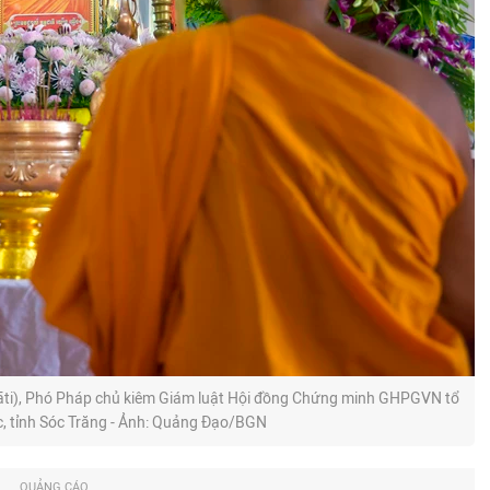
āti), Phó Pháp chủ kiêm Giám luật Hội đồng Chứng minh GHPGVN tổ
, tỉnh Sóc Trăng - Ảnh: Quảng Đạo/BGN
QUẢNG CÁO