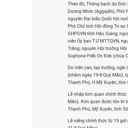
Theo đó, Thông bạch do Đức 
Dương Nhơn (Aggajāti), Phó
nguyên Đại biểu Quốc hội nướ
Phó Chủ tịch Hội đồng Trị sự
GHPGVN tỉnh Hậu Giang; nguy
viên Ủy ban T.Ư MTTQVN; ngu
Trăng; nguyên Hội trưởng Hội 
Sophone Prếk On Đơk (chùa C
Do niên cao, lạp trưởng, ngài 
(nhằm ngày 19-8-Quý Mão), t
Thạnh Phú, H.Mỹ Xuyên, tỉnh S
Lễ nhập kim quan chính thức
Mão). Kim quan được tôn trí
Thạnh Phú, Mỹ Xuyên, tỉnh Só
Lễ viếng chính thức từ 15 gi