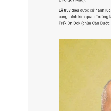
21-8-Quý Mão).
Lễ truy điệu được cử hành lú
cung thỉnh kim quan Trưởng 
Prếk On Đơk (chùa Cần Đước, 