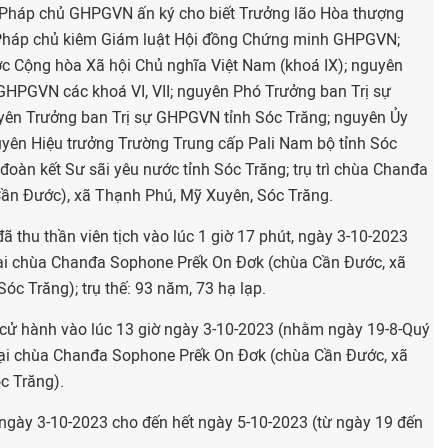
Pháp chủ GHPGVN ấn ký cho biết Trưởng lão Hòa thượng
 Pháp chủ kiêm Giám luật Hội đồng Chứng minh GHPGVN;
c Cộng hòa Xã hội Chủ nghĩa Việt Nam (khoá IX); nguyên
 GHPGVN các khoá VI, VII; nguyên Phó Trưởng ban Trị sự
ên Trưởng ban Trị sự GHPGVN tỉnh Sóc Trăng; nguyên Ủy
yên Hiệu trưởng Trường Trung cấp Pali Nam bộ tỉnh Sóc
đoàn kết Sư sãi yêu nước tỉnh Sóc Trăng; trụ trì chùa Chanđa
ần Đước), xã Thạnh Phú, Mỹ Xuyên, Sóc Trăng.
đã thu thần viên tịch vào lúc 1 giờ 17 phút, ngày 3-10-2023
ại chùa Chanđa Sophone Prếk On Đơk (chùa Cần Đước, xã
óc Trăng); trụ thế: 93 năm, 73 hạ lạp.
 cử hành vào lúc 13 giờ ngày 3-10-2023 (nhằm ngày 19-8-Quý
 tại chùa Chanđa Sophone Prếk On Đơk (chùa Cần Đước, xã
c Trăng).
ờ ngày 3-10-2023 cho đến hết ngày 5-10-2023 (từ ngày 19 đến