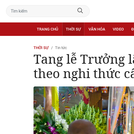
TRANG CHỦ
THỜI SỰ
VĂN HÓA
VIDEO
Đ
THỜI SỰ
Tin tức
Tang lễ Trưởng 
theo nghi thức 