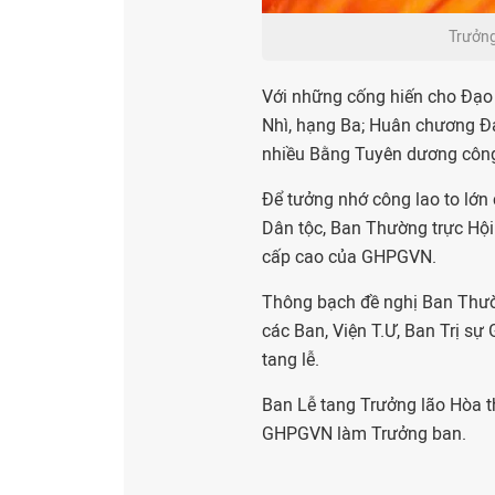
Trưởng
Với những cống hiến cho Đạo
Nhì, hạng Ba; Huân chương Đạ
nhiều Bằng Tuyên dương côn
Để tưởng nhớ công lao to lớ
Dân tộc, Ban Thường trực Hội
cấp cao của GHPGVN.
Thông bạch đề nghị Ban Thườn
các Ban, Viện T.Ư, Ban Trị s
tang lễ.
Ban Lễ tang Trưởng lão Hòa
GHPGVN làm Trưởng ban.