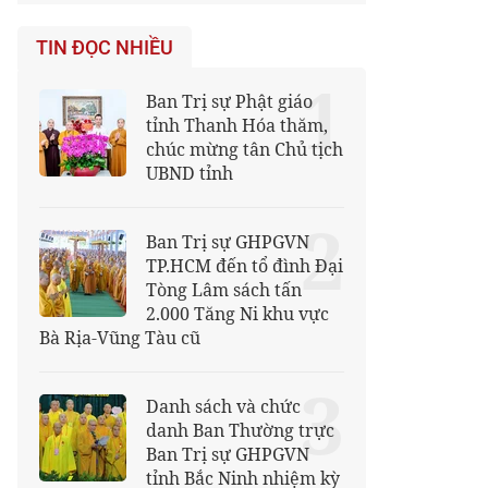
TIN ĐỌC NHIỀU
1
Ban Trị sự Phật giáo
tỉnh Thanh Hóa thăm,
chúc mừng tân Chủ tịch
UBND tỉnh
2
Ban Trị sự GHPGVN
TP.HCM đến tổ đình Đại
Tòng Lâm sách tấn
2.000 Tăng Ni khu vực
Bà Rịa-Vũng Tàu cũ
3
Danh sách và chức
danh Ban Thường trực
Ban Trị sự GHPGVN
tỉnh Bắc Ninh nhiệm kỳ