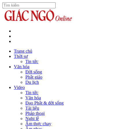
Trang chủ
Thời sự
Tin tức
Văn hóa
Đời sống
Phật giáo
Du lịch
Video
Tin tức
Văn hóa
Đạo Phật & đời sống
Tài liệu
Pháp thoại
Nghi lễ
Ẩm thực chay
Âm nhạc