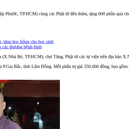
iệp Phước, TP.HCM) cùng các Phật tử đến thăm, tặng 600 phần quà cho
, tặng học bổng cho học sinh
n các thương bệnh binh
a (X.Nhà Bè, TP.HCM); chư Tăng, Phật tử các tự viện trên địa bàn 
i P.Gia Bắc, tỉnh Lâm Đồng. Mỗi phần trị giá 350.000 đồng, bao gồm: 