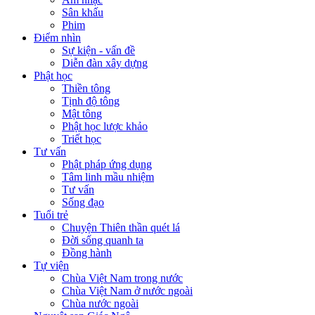
Sân khấu
Phim
Điểm nhìn
Sự kiện - vấn đề
Diễn đàn xây dựng
Phật học
Thiền tông
Tịnh độ tông
Mật tông
Phật học lược khảo
Triết học
Tư vấn
Phật pháp ứng dụng
Tâm linh mầu nhiệm
Tư vấn
Sống đạo
Tuổi trẻ
Chuyện Thiên thần quét lá
Đời sống quanh ta
Đồng hành
Tự viện
Chùa Việt Nam trong nước
Chùa Việt Nam ở nước ngoài
Chùa nước ngoài