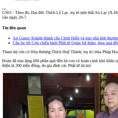
GNO - Theo đó, Đại đức Thích Lệ Lạc, trụ trì tịnh thất An Lạc (X.H
vào ngày 20-7.
Tin liên quan
An Giang: Khánh thành cầu Chơn Hiển và trao nhà tình thương
Câu lạc bộ Cựu chiến binh Phật tử Quán Sứ thăm, tặng quà đế
Tham dự còn có Hòa thượng Thích Huệ Thành, trụ trì chùa Pháp Ho
Đoàn đã trao tặng 600 phần quà đến bà con có hoàn cảnh khó khăn tạ
thiện là 200 triệu đồng, do gia đình các Phật tử tài trợ.