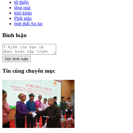
từ thiện
tặng quà
khó khăn
Phật giáo
tịnh thất An lạc
Bình luận
Gửi bình luận
Tin cùng chuyên mục