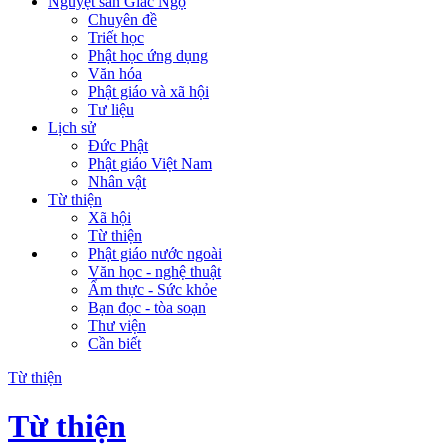
Nguyệt san Giác Ngộ
Chuyên đề
Triết học
Phật học ứng dụng
Văn hóa
Phật giáo và xã hội
Tư liệu
Lịch sử
Đức Phật
Phật giáo Việt Nam
Nhân vật
Từ thiện
Xã hội
Từ thiện
Phật giáo nước ngoài
Văn học - nghệ thuật
Ẩm thực - Sức khỏe
Bạn đọc - tòa soạn
Thư viện
Cần biết
Từ thiện
Từ thiện