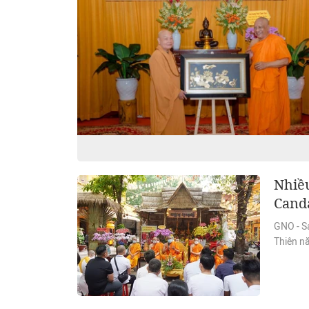
Nhiều
Cand
GNO - Sá
Thiên n