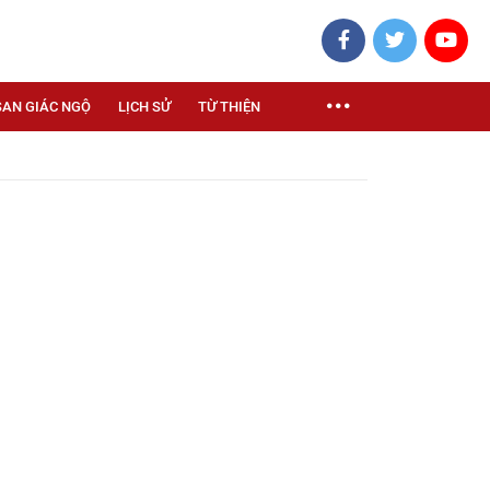
SAN GIÁC NGỘ
LỊCH SỬ
TỪ THIỆN