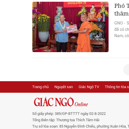
Phó 
thăm 
GNO - S
đã có ch
Nam, cô
Trang chủ
Nguyệt san
Giác Ngộ TV
Thông tin tòa 
Số giấy phép: 389/GP-BTTTT ngày 02-8-2022
Tổng Biên tập: Thượng tọa Thích Tâm Hải
Trụ sở tòa soạn: 85 Nguyễn Đình Chiểu, phường Xuân Hòa, 