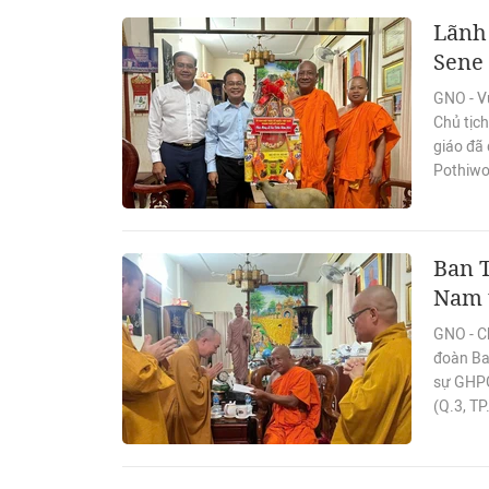
Lãnh
Sene 
GNO - V
Chủ tịch
giáo đã
Pothiwo
Ban 
Nam 
GNO - C
đoàn Ba
sự GHPG
(Q.3, T