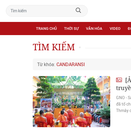
TRANG CHỦ
THỜI SỰ
VĂN HÓA
VIDEO
Đ
TÌM KIẾM
Từ khóa:
CANDARANSI
[Ả
truy
GNO - S
đã tổ c
Thmây c