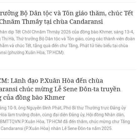
rưởng Bộ Dân tộc và Tôn giáo thăm, chúc Tết
 Chnăm Thmây tại chùa Candaransi
hân dịp Tết Chôl Chnăm Thmây 2026 của đồng bào Khmer, sáng 13-4,
 Thị Hà, Thứ trưởng Bộ Dân tộc và Tôn giáo, cùng các thành viên đoàn
hăm và chúc Tết, tặng quà đến chư Tăng, Phật tử tiêu biểu tại chùa
nsi (phường Xuân Hòa, TP.HCM).
CM: Lãnh đạo P.Xuân Hòa đến chùa
aransi chúc mừng Lễ Sene Đôn-ta truyền
g của đồng bào Khmer
áng 10-9, ông Nguyễn Đình Phát, Phó Bí thư Thường trực Đảng ủy
Hòa làm trưởng đoàn, cùng đại diện Đảng ủy, Hội đồng Nhân dân,
BMTTQVN P.Xuân Hòa, TP.HCM đã đến thăm, chúc mừng chư Tăng
a Candaransi (P.Xuân Hòa) nhân Lễ Sene Đôn-ta năm 2025.