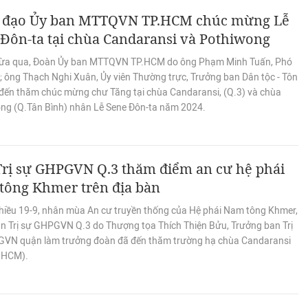
 đạo Ủy ban MTTQVN TP.HCM chúc mừng Lễ
Đôn-ta tại chùa Candaransi và Pothiwong
ừa qua, Đoàn Ủy ban MTTQVN TP.HCM do ông Phạm Minh Tuấn, Phó
; ông Thạch Nghi Xuân, Ủy viên Thường trực, Trưởng ban Dân tộc - Tôn
 đến thăm chúc mừng chư Tăng tại chùa Candaransi, (Q.3) và chùa
ng (Q.Tân Bình) nhân Lễ Sene Đôn-ta năm 2024.
Trị sự GHPGVN Q.3 thăm điểm an cư hệ phái
tông Khmer trên địa bàn
hiều 19-9, nhân mùa An cư truyền thống của Hệ phái Nam tông Khmer,
n Trị sự GHPGVN Q.3 do Thượng tọa Thích Thiện Bửu, Trưởng ban Trị
VN quận làm trưởng đoàn đã đến thăm trường hạ chùa Candaransi
P.HCM).