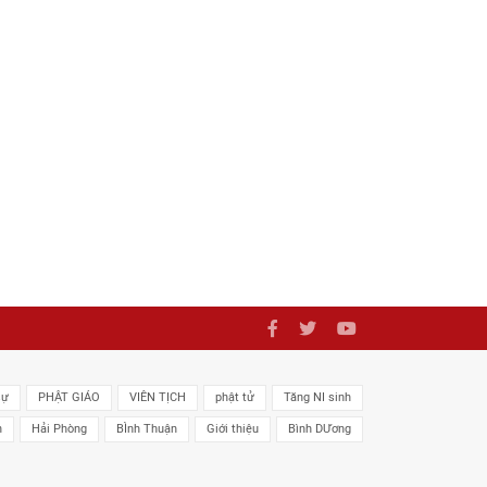
sự
PHẬT GIÁO
VIÊN TỊCH
phật tử
Tăng NI sinh
n
Hải Phòng
BÌnh Thuận
Giới thiệu
Bình DƯơng