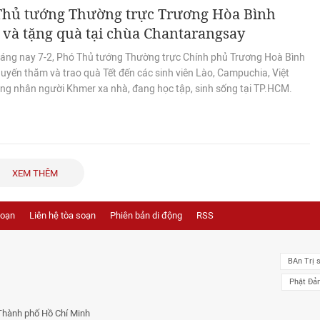
Thủ tướng Thường trực Trương Hòa Bình
và tặng quà tại chùa Chantarangsay
áng nay 7-2, Phó Thủ tướng Thường trực Chính phủ Trương Hoà Bình
uyến thăm và trao quà Tết đến các sinh viên Lào, Campuchia, Việt
ng nhân người Khmer xa nhà, đang học tập, sinh sống tại TP.HCM.
XEM THÊM
soạn
Liên hệ tòa soạn
Phiên bản di động
RSS
BAn Trị 
Phật Đả
Thành phố Hồ Chí Minh