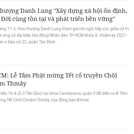
thượng Danh Lung "Xây dựng xã hội ổn định,
 Đời cùng tồn tại và phát triển bền vững"
ng 11-5, Hòa thượng Danh Lung tham gia hội nghị tiếp xúc giữa cử tri
ời ứng cử đại biểu Hội đồng Nhân dân TP.HCM khóa X, nhiệm kỳ 2021-
n vị bầu cử 22, quận Tân Bình...
CM: Lễ Tắm Phật mừng Tết cổ truyền Chôl
m Thmây
iều 16-4 (5-3 Tân Sửu) tại chùa Candaransi, quận 3 đã diễn ra lễ Tắm
ng Tết Chôl Chnăm Thmây của đồng bào Khmer.