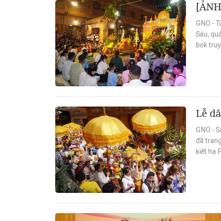
[ẢNH]
GNO - T
Sáu, qu
bok tru
Lễ dâ
GNO - S
đã tran
kiết hạ 