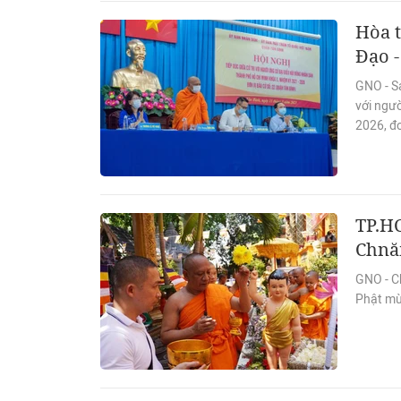
Hòa 
Đạo -
GNO - Sá
với ngư
2026, đơ
TP.H
Chnă
GNO - Ch
Phật mừ