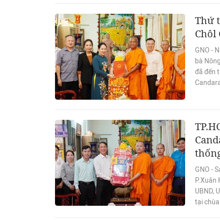
Thứ t
Chôl
GNO - N
bà Nông
đã đến t
Candara
TP.H
Cand
thốn
GNO - S
P.Xuân 
UBND, U
tại chù