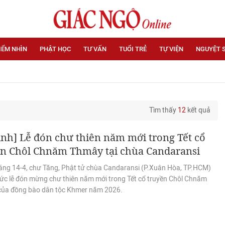
IỂM NHÌN
PHẬT HỌC
TƯ VẤN
TUỔI TRẺ
TỰ VIỆN
NGUYỆT 
Tìm thấy
12
kết quả
nh] Lễ đón chư thiên năm mới trong Tết cổ
ền Chôl Chnăm Thmây tại chùa Candaransi
áng 14-4, chư Tăng, Phật tử chùa Candaransi (P.Xuân Hòa, TP.HCM)
hức lễ đón mừng chư thiên năm mới trong Tết cổ truyền Chôl Chnăm
ủa đồng bào dân tộc Khmer năm 2026.