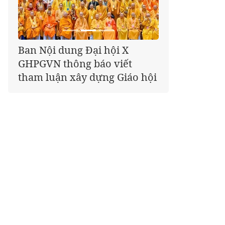
Giáo hội kêu gọi Tăng Ni,
Phật tử cả nước thể hiện tấm
lòng tri ân trọn vẹn nghĩa
tình nhân Ngày 27-7