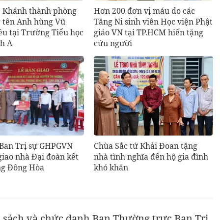
: Khánh thành phòng
Hơn 200 đơn vị máu do các
 tên Anh hùng Vũ
Tăng Ni sinh viên Học viện Phật
ều tại Trường Tiểu học
giáo VN tại TP.HCM hiến tặng
h A
cứu người
 Ban Trị sự GHPGVN
Chùa Sắc tứ Khải Đoan tặng
giao nhà Đại đoàn kết
nhà tình nghĩa đến hộ gia đình
ng Đông Hòa
khó khăn
 sách và chức danh Ban Thường trực Ban Trị