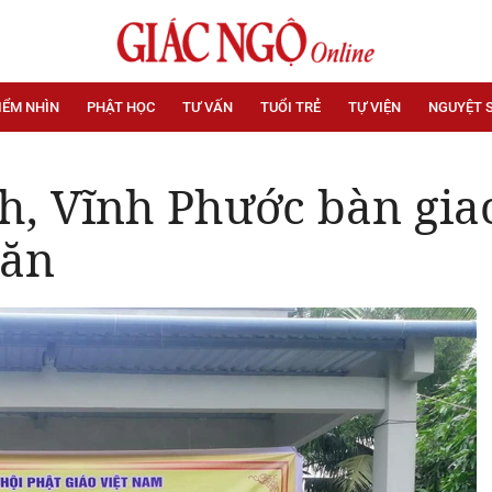
IỂM NHÌN
PHẬT HỌC
TƯ VẤN
TUỔI TRẺ
TỰ VIỆN
NGUYỆT 
, Vĩnh Phước bàn gia
hăn