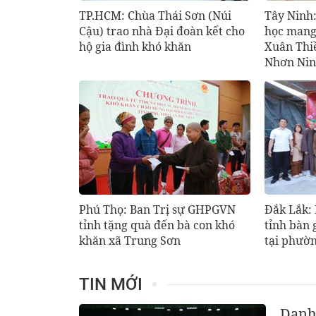
TP.HCM: Chùa Thái Sơn (Núi
Tây Ninh
Cậu) trao nhà Đại đoàn kết cho
học mang
hộ gia đình khó khăn
Xuân Thi
Nhơn Nin
Phú Thọ: Ban Trị sự GHPGVN
Đắk Lắk:
tỉnh tặng quà đến bà con khó
tỉnh bàn 
khăn xã Trung Sơn
tại phườ
TIN MỚI
Danh