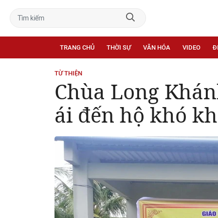
TRANG CHỦ
THỜI SỰ
VĂN HÓA
VIDEO
Đ
TỪ THIỆN
Chùa Long Khánh
ái đến hộ khó k