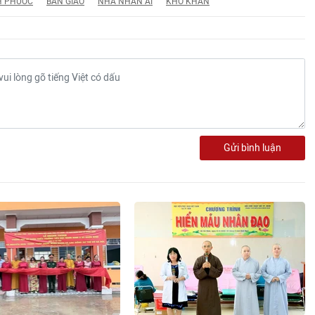
H PHƯỚC
BÀN GIAO
NHÀ NHÂN ÁI
KHÓ KHĂN
Gửi bình luận