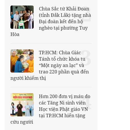
2
Chùa Sắc tứ Khải Đoan
(tỉnh Đắk Lắk) tặng nhà
Đại đoàn kết đến hộ
nghèo tại phường Tuy
Hòa
3
TP.HCM: Chùa Giác
Tánh tổ chức khóa tu
“Một ngày an lạc” và
trao 220 phần quà đến
người khiếm thị
4
Hơn 200 đơn vị máu do
các Tăng Ni sinh viên
Học viện Phật giáo VN
tại TP.HCM hiến tặng
cứu người