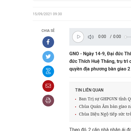
15/09/2021 09:30
CHIA SẺ
0:00
/
0:00
GNO - Ngày 14-9, Đại đức Thí
đức Thích Huệ Thắng, trụ trì
quyền địa phương bàn giao 2
TIN LIÊN QUAN
Ban Trị sự GHPGVN tỉnh Q
Chùa Quán Âm bàn giao nh
Chùa Diệu Ngộ tiếp sức tr
Theo đó, 2 căn nhà nhân ái đ