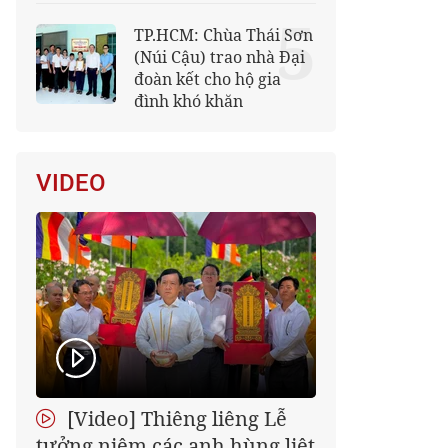
5
TP.HCM: Chùa Thái Sơn
(Núi Cậu) trao nhà Đại
đoàn kết cho hộ gia
đình khó khăn
VIDEO
[Video] Thiêng liêng Lễ
tưởng niệm các anh hùng liệt