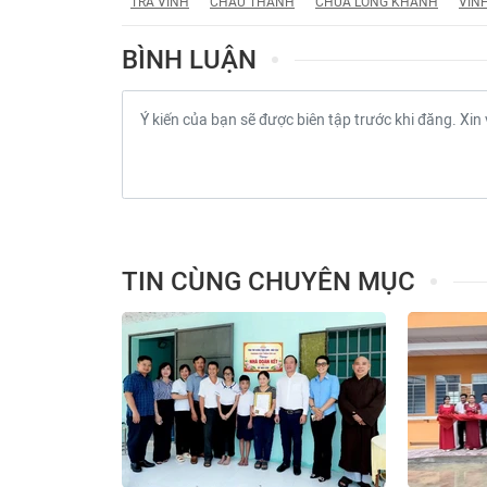
TRÀ VINH
CHÂU THÀNH
CHÙA LONG KHÁNH
VĨN
BÌNH LUẬN
TIN CÙNG CHUYÊN MỤC