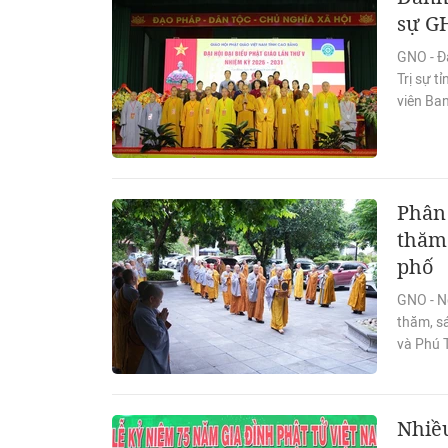
sự G
GNO - Đạ
Trị sự 
viên Ban
Phân 
thăm 
phố
GNO - N
thăm, s
và Phú 
Nhiều