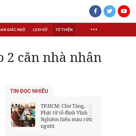
SAN GIÁC NGỘ
LỊCH SỬ
TỪ THIỆN
o 2 căn nhà nhân
TIN ĐỌC NHIỀU
1
TP.HCM: Chư Tăng,
Phật tử tổ đình Vĩnh
Nghiêm hiến máu cứu
người