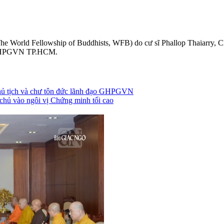
The World Fellowship of Buddhists, WFB) do cư sĩ Phallop Thaiarry,
o GHPGVN TP.HCM.
Chủ tịch và chư tôn đức lãnh đạo GHPGVN
 chủ vào ngôi vị Chứng minh tối cao