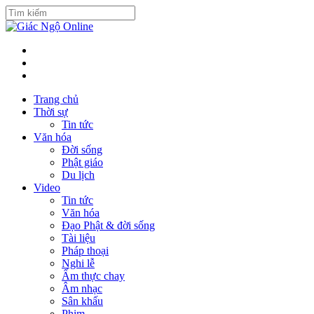
Trang chủ
Thời sự
Tin tức
Văn hóa
Đời sống
Phật giáo
Du lịch
Video
Tin tức
Văn hóa
Đạo Phật & đời sống
Tài liệu
Pháp thoại
Nghi lễ
Ẩm thực chay
Âm nhạc
Sân khấu
Phim