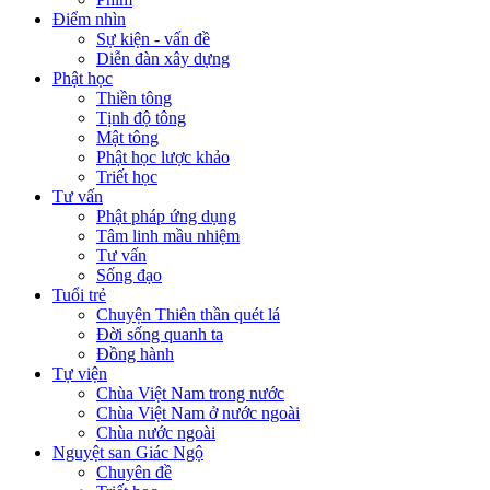
Điểm nhìn
Sự kiện - vấn đề
Diễn đàn xây dựng
Phật học
Thiền tông
Tịnh độ tông
Mật tông
Phật học lược khảo
Triết học
Tư vấn
Phật pháp ứng dụng
Tâm linh mầu nhiệm
Tư vấn
Sống đạo
Tuổi trẻ
Chuyện Thiên thần quét lá
Đời sống quanh ta
Đồng hành
Tự viện
Chùa Việt Nam trong nước
Chùa Việt Nam ở nước ngoài
Chùa nước ngoài
Nguyệt san Giác Ngộ
Chuyên đề