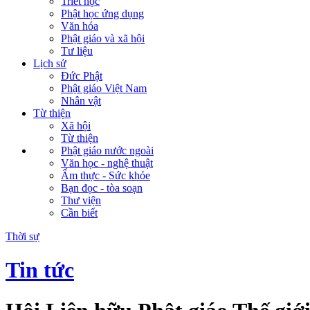
Triết học
Phật học ứng dụng
Văn hóa
Phật giáo và xã hội
Tư liệu
Lịch sử
Đức Phật
Phật giáo Việt Nam
Nhân vật
Từ thiện
Xã hội
Từ thiện
Phật giáo nước ngoài
Văn học - nghệ thuật
Ẩm thực - Sức khỏe
Bạn đọc - tòa soạn
Thư viện
Cần biết
Thời sự
Tin tức