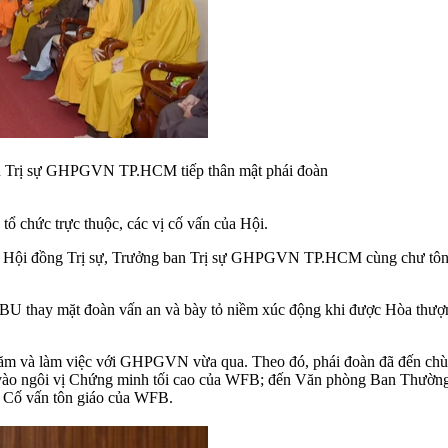
n Trị sự GHPGVN TP.HCM tiếp thân mật phái đoàn
ổ chức trực thuộc, các vị cố vấn của Hội.
trực Hội đồng Trị sự, Trưởng ban Trị sự GHPGVN TP.HCM cùng chư
WBU thay mặt đoàn vấn an và bày tỏ niềm xúc động khi được Hòa thượ
y thăm và làm việc với GHPGVN vừa qua. Theo đó, phái đoàn đã đến
vào ngôi vị Chứng minh tối cao của WFB; đến Văn phòng Ban Thường
 Cố vấn tôn giáo của WFB.