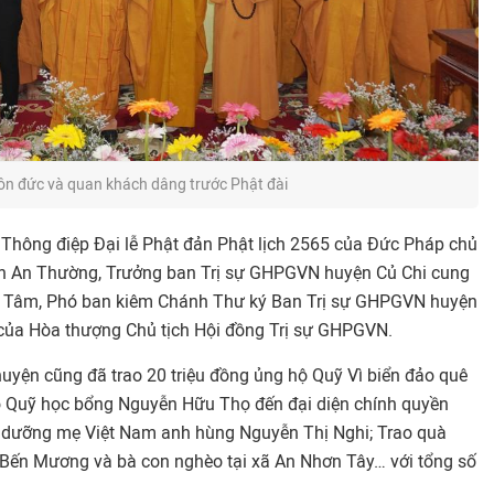
ôn đức và quan khách dâng trước Phật đài
Thông điệp Đại lễ Phật đản Phật lịch 2565 của Đức Pháp chủ
 An Thường, Trưởng ban Trị sự GHPGVN huyện Củ Chi cung
h Tâm, Phó ban kiêm Chánh Thư ký Ban Trị sự GHPGVN huyện
 của Hòa thượng Chủ tịch Hội đồng Trị sự GHPGVN.
uyện cũng đã trao 20 triệu đồng ủng hộ Quỹ Vì biển đảo quê
ào Quỹ học bổng Nguyễn Hữu Thọ đến đại diện chính quyền
 dưỡng mẹ Việt Nam anh hùng Nguyễn Thị Nghi; Trao quà
 Bến Mương và bà con nghèo tại xã An Nhơn Tây… với tổng số