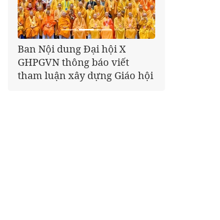
Giáo hội kêu gọi Tăng Ni,
Phật tử cả nước thể hiện tấm
lòng tri ân trọn vẹn nghĩa
tình nhân Ngày 27-7