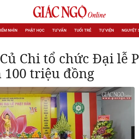
IỂM NHÌN
PHẬT HỌC
TƯ VẤN
TUỔI TRẺ
TỰ VIỆN
NGUYỆT 
Củ Chi tổ chức Đại lễ 
n 100 triệu đồng