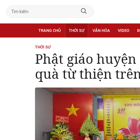
TRANG CHỦ
THỜI SỰ
VĂN HÓA
VIDEO
Đ
THỜI SỰ
Phật giáo huyện 
quà từ thiện trê