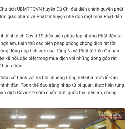
Chủ tịch UBMTTQVN huyện Củ Chi đại diện chính quyền phát
ôn đức giáo phẩm và Phật tử huyện nhà đón một mùa Phật đản
ình hình dịch Covid-19 diễn biến phức tạp nhưng Phật đản tại
g nghiêm, tuân thủ các biện pháp phòng chống dịch rất tốt.
ững đóng góp tích cực của Tăng Ni và Phật tử trên địa bàn
ện xã hội, đặc biệt trong mùa dịch với những đóng góp rất
ặt tinh thần.
 được cử hành với ba hồi chuông trống bát-nhã rước lễ Đản
nh đản. Toàn thể đạo tràng nhập từ bi quán, thực hiện tụng
ạn dịch Covid-19 sớm chấm dứt, quốc thái dân an, chúng