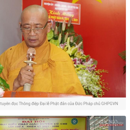
tuyên đọc Thông điệp Đại lễ Phật đản của Đức Pháp chủ GHPGVN