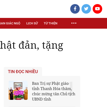
SAN GIÁC NGỘ
LỊCH SỬ
TỪ THIỆN
Phật đản, tặng
TIN ĐỌC NHIỀU
1
Ban Trị sự Phật giáo
tỉnh Thanh Hóa thăm,
chúc mừng tân Chủ tịch
UBND tỉnh