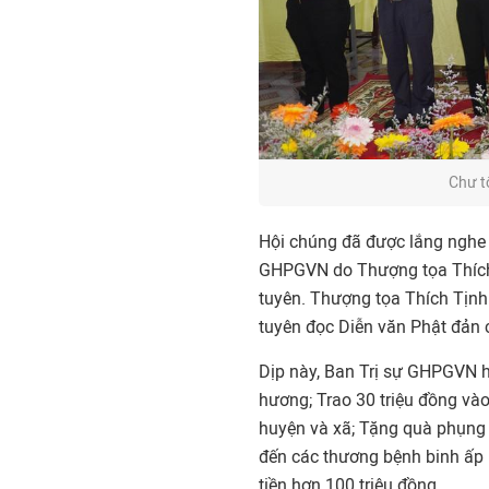
Chư t
Hội chúng đã được lắng nghe 
GHPGVN do Thượng tọa Thích
tuyên. Thượng tọa Thích Tịn
tuyên đọc Diễn văn Phật đản
Dịp này, Ban Trị sự GHPGVN h
hương; Trao 30 triệu đồng v
huyện và xã; Tặng quà phụng
đến các thương bệnh binh ấp
tiền hơn 100 triệu đồng.