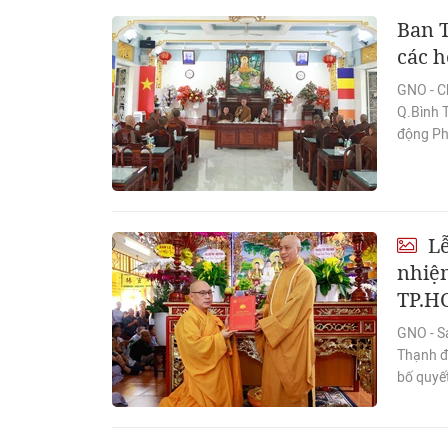
Ban 
các h
GNO - C
Q.Bình 
động Ph
Lễ
nhiệm
TP.H
GNO - S
Thạnh đ
bố quyết