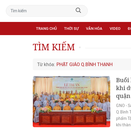
TRANG CHỦ
THỜI SỰ
VĂN HÓA
VIDEO
Đ
TÌM KIẾM
Từ khóa:
PHẬT GIÁO Q.BÌNH THẠNH
Buổi 
khi 
quận 
GNO - S
Q.Bình 
phẩm Tă
khi thàn