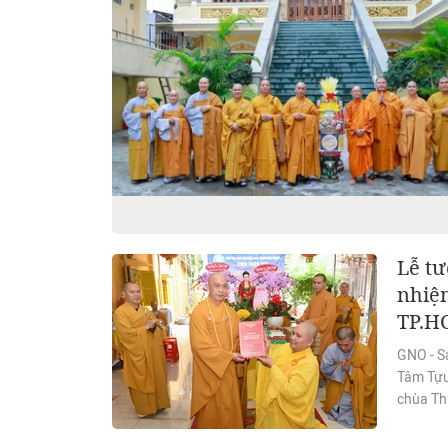
Lễ t
nhiệm
TP.H
GNO - S
Tâm Tựu
chùa Th