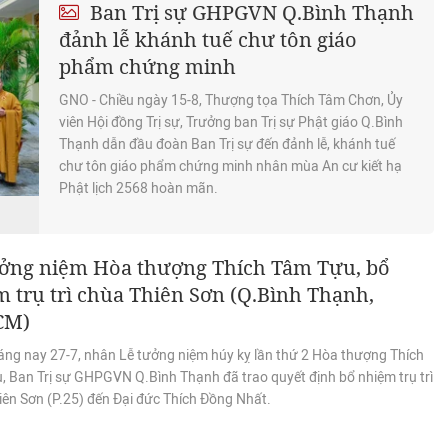
Ban Trị sự GHPGVN Q.Bình Thạnh
đảnh lễ khánh tuế chư tôn giáo
phẩm chứng minh
GNO - Chiều ngày 15-8, Thượng tọa Thích Tâm Chơn, Ủy
viên Hội đồng Trị sự, Trưởng ban Trị sự Phật giáo Q.Bình
Thạnh dẫn đầu đoàn Ban Trị sự đến đảnh lễ, khánh tuế
chư tôn giáo phẩm chứng minh nhân mùa An cư kiết hạ
Phật lịch 2568 hoàn mãn.
ưởng niệm Hòa thượng Thích Tâm Tựu, bổ
 trụ trì chùa Thiên Sơn (Q.Bình Thạnh,
CM)
áng nay 27-7, nhân Lễ tưởng niệm húy kỵ lần thứ 2 Hòa thượng Thích
, Ban Trị sự GHPGVN Q.Bình Thạnh đã trao quyết định bổ nhiệm trụ trì
iên Sơn (P.25) đến Đại đức Thích Đồng Nhất.