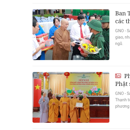
Ban 
các 
GNO - Sá
giao, n
ngũ.
Ph
Phật 
GNO - S
Thạnh tổ
phương 