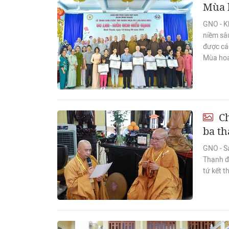
Mùa 
GNO - K
niềm sâ
được các
Mùa hoa
Ch
ba th
GNO - Sá
Thạnh đ
tứ kết t