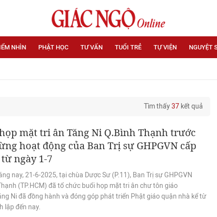
IỂM NHÌN
PHẬT HỌC
TƯ VẤN
TUỔI TRẺ
TỰ VIỆN
NGUYỆT 
Tìm thấy
37
kết quả
họp mặt tri ân Tăng Ni Q.Bình Thạnh trước
dừng hoạt động của Ban Trị sự GHPGVN cấp
từ ngày 1-7
áng nay, 21-6-2025, tại chùa Dược Sư (P.11), Ban Trị sự GHPGVN
Thạnh (TP.HCM) đã tổ chức buổi họp mặt tri ân chư tôn giáo
ng Ni đã đồng hành và đóng góp phát triển Phật giáo quận nhà kể từ
h lập đến nay.