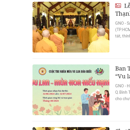
Lễ
Thạn
GNO - S
(TP.HCM
tát, thí
Ban 
“Vu l
GNO - H
Q.Bình 
cho chư