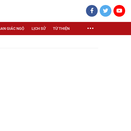
SAN GIÁC NGỘ
LỊCH SỬ
TỪ THIỆN