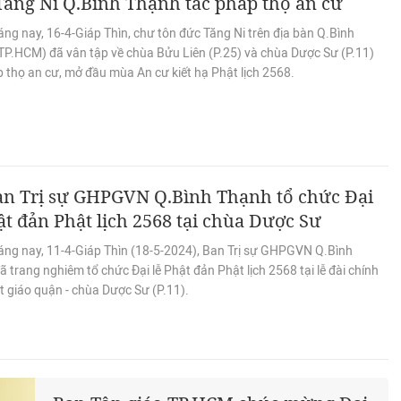
ăng Ni Q.Bình Thạnh tác pháp thọ an cư
ng nay, 16-4-Giáp Thìn, chư tôn đức Tăng Ni trên địa bàn Q.Bình
TP.HCM) đã vân tập về chùa Bửu Liên (P.25) và chùa Dược Sư (P.11)
 thọ an cư, mở đầu mùa An cư kiết hạ Phật lịch 2568.
n Trị sự GHPGVN Q.Bình Thạnh tổ chức Đại
ật đản Phật lịch 2568 tại chùa Dược Sư
áng nay, 11-4-Giáp Thìn (18-5-2024), Ban Trị sự GHPGVN Q.Bình
 trang nghiêm tổ chức Đại lễ Phật đản Phật lịch 2568 tại lễ đài chính
t giáo quận - chùa Dược Sư (P.11).