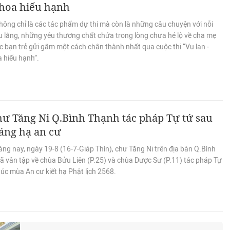
hoa hiếu hạnh
hông chỉ là các tác phẩm dự thi mà còn là những câu chuyện với nỗi
u lắng, những yêu thương chất chứa trong lòng chưa hé lộ về cha mẹ
 bạn trẻ gửi gắm một cách chân thành nhất qua cuộc thi “Vu lan -
 hiếu hạnh”.
ư Tăng Ni Q.Bình Thạnh tác pháp Tự tứ sau
áng hạ an cư
ng nay, ngày 19-8 (16-7-Giáp Thìn), chư Tăng Ni trên địa bàn Q.Bình
ã vân tập về chùa Bửu Liên (P.25) và chùa Dược Sư (P.11) tác pháp Tự
húc mùa An cư kiết hạ Phật lịch 2568.