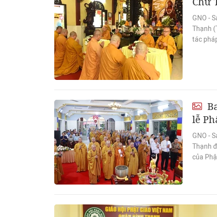
Chư T
GNO - Sá
Thạnh (
tác pháp
Ba
lễ Ph
GNO - S
Thạnh đã
của Phậ