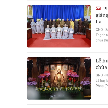
Ph
giản
hạ
GNO - S
Thạnh tổ
chùa Dư
Lễ hú
chùa
GNO - N
Lễ húy k
Pháp (P