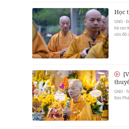
Học t
GNO - Đứ
bà cực 
cứu độ 
[V
thuyế
GNO - Tr
Đức Phá