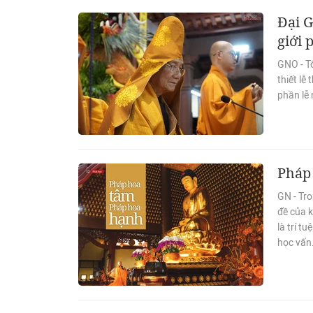
Đại G
giới 
GNO - Tố
thiết lễ
phần lễ 
Pháp
GN - Tr
đề của k
là trí t
học vấn