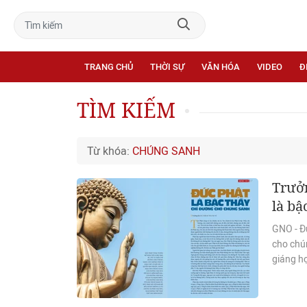
TRANG CHỦ
THỜI SỰ
VĂN HÓA
VIDEO
Đ
TÌM KIẾM
Từ khóa:
CHÚNG SANH
Trưở
là bậ
GNO - Đứ
cho chú
giáng h