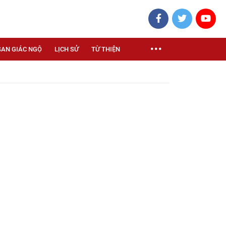
SAN GIÁC NGỘ
LỊCH SỬ
TỪ THIỆN