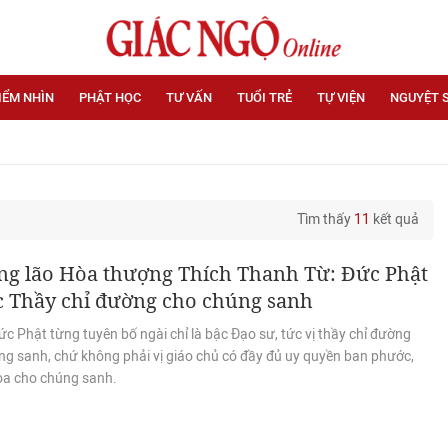
IỂM NHÌN
PHẬT HỌC
TƯ VẤN
TUỔI TRẺ
TỰ VIỆN
NGUYỆT 
Tìm thấy
11
kết quả
ng lão Hòa thượng Thích Thanh Từ: Đức Phật
c Thầy chỉ đường cho chúng sanh
c Phật từng tuyên bố ngài chỉ là bậc Đạo sư, tức vị thầy chỉ đường
ng sanh, chứ không phải vị giáo chủ có đầy đủ uy quyền ban phước,
ọa cho chúng sanh.