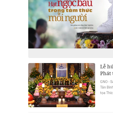
Lễ hú
Phát 
GNO - S
Tân Bìn
tọa Thí