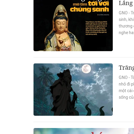
Lắng 
GNO - Tr
sinh, kh
thương đ
nghe ha
Trăng
GNO - T
nhỏ đi 
một cái 
sống củ