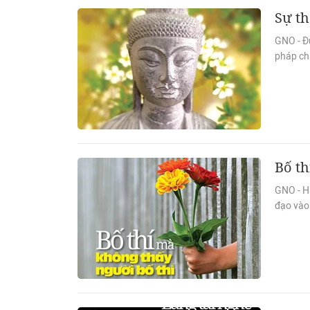
Sự th
GNO - Đ
pháp ch
Bố th
GNO - H
đạo vào 