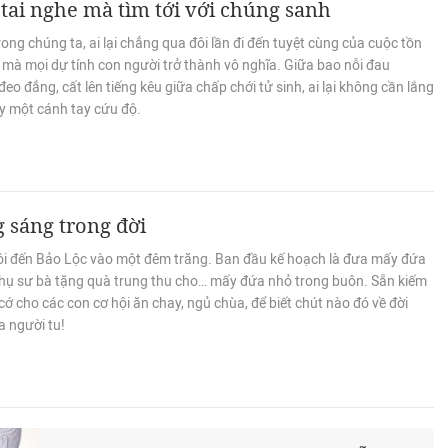
tai nghe mà tìm tới với chúng sanh
ong chúng ta, ai lại chẳng qua đôi lần đi đến tuyệt cùng của cuộc tồn
i mà mọi dự tính con người trở thành vô nghĩa. Giữa bao nỗi đau
eo đẳng, cất lên tiếng kêu giữa chấp chới tử sinh, ai lại không cần lắng
y một cánh tay cứu độ.
 sáng trong đời
ôi đến Bảo Lộc vào một đêm trăng. Ban đầu kế hoạch là đưa mấy đứa
phụ sư bà tặng quà trung thu cho… mấy đứa nhỏ trong buôn. Sẵn kiếm
cớ cho các con cơ hội ăn chay, ngủ chùa, để biết chút nào đó về đời
a người tu!