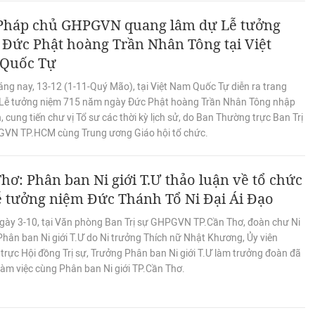
Pháp chủ GHPGVN quang lâm dự Lễ tưởng
Đức Phật hoàng Trần Nhân Tông tại Việt
Quốc Tự
ng nay, 13-12 (1-11-Quý Mão), tại Việt Nam Quốc Tự diễn ra trang
Lễ tưởng niệm 715 năm ngày Đức Phật hoàng Trần Nhân Tông nhập
, cung tiến chư vị Tổ sư các thời kỳ lịch sử, do Ban Thường trực Ban Trị
VN TP.HCM cùng Trung ương Giáo hội tổ chức.
hơ: Phân ban Ni giới T.Ư thảo luận về tổ chức
ễ tưởng niệm Đức Thánh Tổ Ni Đại Ái Đạo
gày 3-10, tại Văn phòng Ban Trị sự GHPGVN TP.Cần Thơ, đoàn chư Ni
hân ban Ni giới T.Ư do Ni trưởng Thích nữ Nhật Khương, Ủy viên
trực Hội đồng Trị sự, Trưởng Phân ban Ni giới T.Ư làm trưởng đoàn đã
làm việc cùng Phân ban Ni giới TP.Cần Thơ.