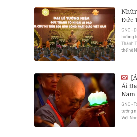
Những
Đức T
GNO - Đạ
hưởng bở
Thánh Tổ
thế hệ N
[Ả
Ái Đạ
Nam
GNO - T
tưởng ni
Việt Na