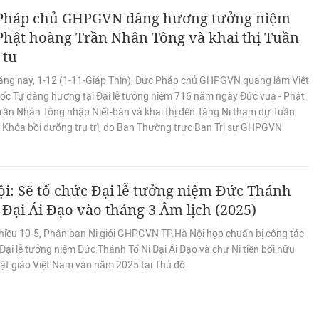
Pháp chủ GHPGVN dâng hương tưởng niệm
Phật hoàng Trần Nhân Tông và khai thị Tuần
 tu
áng nay, 1-12 (1-11-Giáp Thìn), Đức Pháp chủ GHPGVN quang lâm Việt
c Tự dâng hương tại Đại lễ tưởng niệm 716 năm ngày Đức vua - Phật
rần Nhân Tông nhập Niết-bàn và khai thị đến Tăng Ni tham dự Tuần
, Khóa bồi dưỡng trụ trì, do Ban Thường trực Ban Trị sự GHPGVN
i: Sẽ tổ chức Đại lễ tưởng niệm Đức Thánh
 Đại Ái Đạo vào tháng 3 Âm lịch (2025)
hiều 10-5, Phân ban Ni giới GHPGVN TP.Hà Nội họp chuẩn bị công tác
Đại lễ tưởng niệm Đức Thánh Tổ Ni Đại Ái Đạo và chư Ni tiền bối hữu
ật giáo Việt Nam vào năm 2025 tại Thủ đô.