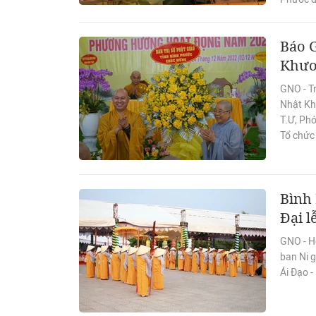
Báo 
Khươ
GNO - Tr
Nhật Kh
T.Ư, Phó
Tổ chức 
Bình 
Đại l
GNO - Hô
ban Ni g
Ái Đạo -