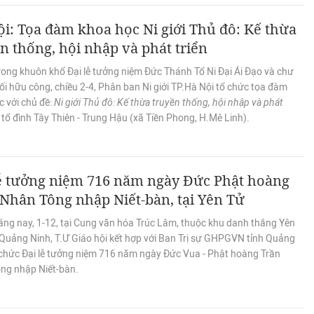
i: Tọa đàm khoa học Ni giới Thủ đô: Kế thừa
n thống, hội nhập và phát triển
rong khuôn khổ Đại lễ tưởng niệm Đức Thánh Tổ Ni Đại Ái Đạo và chư
bối hữu công, chiều 2-4, Phân ban Ni giới TP.Hà Nội tổ chức tọa đàm
c với chủ đề:
Ni giới Thủ đô: Kế thừa truyền thống, hội nhập và phát
 tổ đình Tây Thiên - Trung Hậu (xã Tiền Phong, H.Mê Linh).
lễ tưởng niệm 716 năm ngày Đức Phật hoàng
Nhân Tông nhập Niết-bàn, tại Yên Tử
áng nay, 1-12, tại Cung văn hóa Trúc Lâm, thuộc khu danh thắng Yên
h Quảng Ninh, T.Ư Giáo hội kết hợp với Ban Trị sự GHPGVN tỉnh Quảng
 chức Đại lễ tưởng niệm 716 năm ngày Đức Vua - Phật hoàng Trần
ng nhập Niết-bàn.