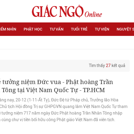
IỂM NHÌN
PHẬT HỌC
TƯ VẤN
TUỔI TRẺ
TỰ VIỆN
NGUYỆT 
Tìm thấy
27
kết quả
ễ tưởng niệm Đức vua - Phật hoàng Trần
 Tông tại Việt Nam Quốc Tự - TP.HCM
áng nay, 20-12 (1-11-Ất Tỵ), Đức Đệ tứ Pháp chủ, Trưởng lão Hòa
Chủ tịch Hội đồng Trị sự GHPGVN quang lâm Việt Nam Quốc Tự tham
lễ tưởng niệm 717 năm ngày Đức Phật hoàng Trần Nhân Tông nhập
 cùng chư vị tiền bối hữu công Phật giáo Việt Nam đã viên tịch.