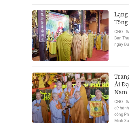
Lạng
Tông
GNO - S
Ban Thư
ngày Đứ
Tran
Ái Đạ
Nam
GNO - S
cử hành 
công Phậ
Minh Xu