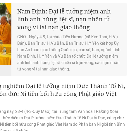
Nam Định: Đại lễ tưởng niệm anh
linh anh hùng liệt sĩ, nạn nhân tử
vong vì tai nạn giao thông
GNO - Ngày 4-9, tại chùa Tiên Hương (xã Kim Thái, H.Vụ
Bản), Ban Trị sự H.Vụ Bản, Ban Trị sự H.Ý Yên kết hợp Ủy
ban An toàn giao thông Quốc gia, các sở, ban, ngành tỉnh
Nam Định, H. Ý Yên và Vụ Bản tổ chức Đại lễ tưởng niệm
anh linh anh hùng liệt sĩ, chiến sĩ trận vong, các nạn nhân
tử vong vì tai nạn giao thông.
 nghiêm Đại lễ tưởng niệm Đức Thánh Tổ Ni,
ôn đức Ni tiền bối hữu công Phật giáo Việt
áng nay, 23-4 (4-3-Quý Mão), tại Trung tâm Văn hóa TP.Đồng Xoài
 thức diễn ra Đại lễ tưởng niệm Đức Thánh Tổ Ni Đại Ái Đạo, cùng chư
Ni tiền bối hữu công Phật giáo Việt Nam do Phân ban Ni giới tỉnh Bình
ăng cai tổ chức.