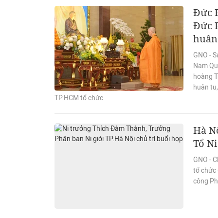
Đức 
Đức 
huân
GNO - S
Nam Quố
hoàng T
huân tu
TP.HCM tổ chức.
Hà Nộ
Tổ Ni
GNO - C
tổ chức 
công Ph