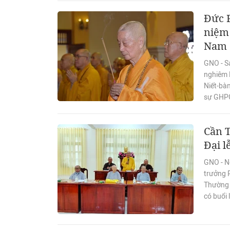
Đức 
niệm 
Nam 
GNO - Sá
nghiêm 
Niết-bàn
sự GHPG
Cần T
Đại l
GNO - N
trưởng P
Thường 
có buổi 