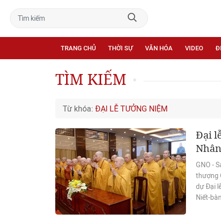
TRANG CHỦ
THỜI SỰ
VĂN HÓA
VIDEO
Đ
TÌM KIẾM
Từ khóa:
ĐẠI LỄ TƯỞNG NIỆM
Đại l
Nhân
GNO - S
thượng 
dự Đại 
Niết-bàn