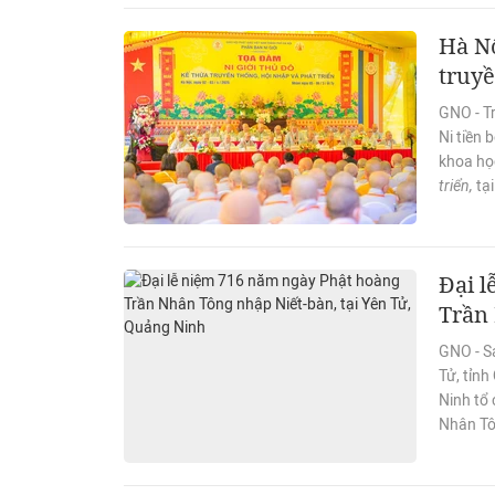
Hà Nộ
truyề
GNO - T
Ni tiền 
khoa họ
triển,
tại
Đại 
Trần 
GNO - S
Tử, tỉn
Ninh tổ
Nhân Tô