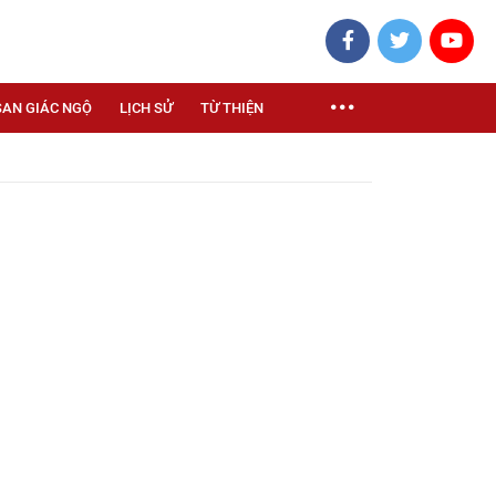
SAN GIÁC NGỘ
LỊCH SỬ
TỪ THIỆN