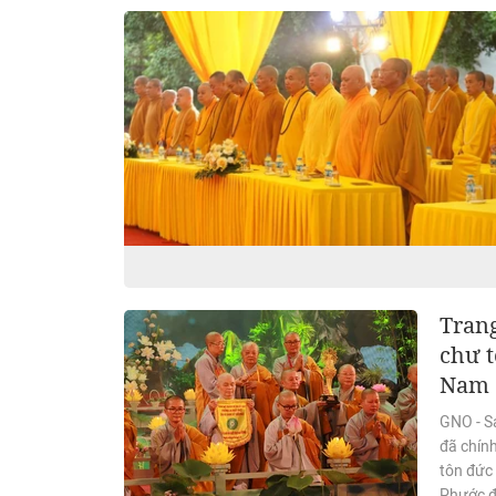
Trang
chư t
Nam
GNO - S
đã chính
tôn đức 
Phước đ