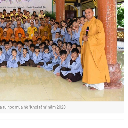
a tu học mùa hè "Khơi tâm" năm 2020