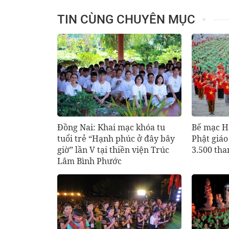
TIN CÙNG CHUYÊN MỤC
Đồng Nai: Khai mạc khóa tu
Bế mạc Hộ
tuổi trẻ “Hạnh phúc ở đây bây
Phật giáo
giờ” lần V tại thiền viện Trúc
3.500 tha
Lâm Bình Phước