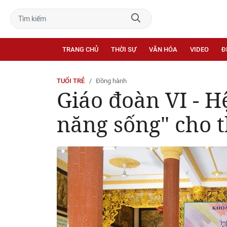
TRANG CHỦ
THỜI SỰ
VĂN HÓA
VIDEO
Đ
TUỔI TRẺ
Đồng hành
Giáo đoàn VI - H
năng sống" cho t