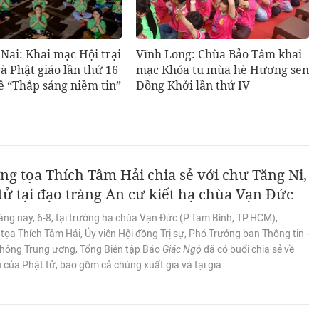
Nai: Khai mạc Hội trại
Vĩnh Long: Chùa Bảo Tâm khai
và Phật giáo lần thứ 16
mạc Khóa tu mùa hè Hương sen
ề “Thắp sáng niềm tin”
Đồng Khởi lần thứ IV
g tọa Thích Tâm Hải chia sẻ với chư Tăng Ni,
tử tại đạo tràng An cư kiết hạ chùa Vạn Đức
áng nay, 6-8, tại trường hạ chùa Vạn Đức (P.Tam Bình, TP.HCM),
ọa Thích Tâm Hải, Ủy viên Hội đồng Trị sự, Phó Trưởng ban Thông tin -
thông Trung ương, Tổng Biên tập Báo
Giác Ngộ
đã có buổi chia sẻ về
 của Phật tử, bao gồm cả chúng xuất gia và tại gia.