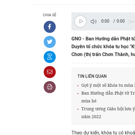
CHIA SẺ
0:00
/
0:00
GNO - Ban Hướng dẫn Phật tử 
Duyên tổ chức khóa tu học "Kỹ
Chơn (thị trấn Chơn Thành, h
TIN LIÊN QUAN
Gợi ý một số khóa tu mùa 
Ban Hướng dẫn Phật tử Tr
mùa hè
Trung ương Giáo hội lưu ý
năm 2022
Theo dự kiến, khóa tu có kho