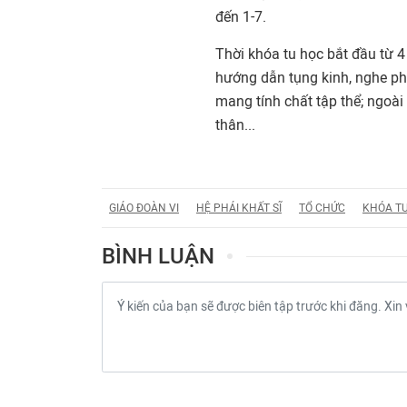
đến 1-7.
Thời khóa tu học bắt đầu từ 4
hướng dẫn tụng kinh, nghe phá
mang tính chất tập thể; ngoài
thân...
GIÁO ĐOÀN VI
HỆ PHÁI KHẤT SĨ
TỔ CHỨC
KHÓA T
BÌNH LUẬN