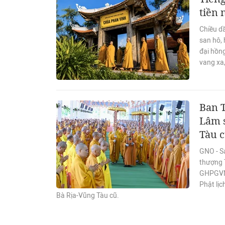
tiền
Chiều d
san hô, 
đại hồn
vang xa,
Ban 
Lâm s
Tàu 
GNO - S
thượng T
GHPGVN 
Phật lịc
Bà Rịa-Vũng Tàu cũ.