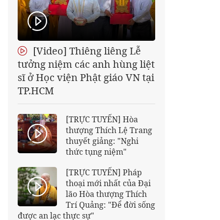
[Video] Thiêng liêng Lễ
tưởng niệm các anh hùng liệt
sĩ ở Học viện Phật giáo VN tại
TP.HCM
[TRỰC TUYẾN] Hòa
thượng Thích Lệ Trang
thuyết giảng: "Nghi
thức tụng niệm"
[TRỰC TUYẾN] Pháp
thoại mới nhất của Đại
lão Hòa thượng Thích
Trí Quảng: "Để đời sống
được an lạc thực sự"