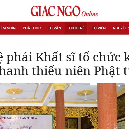
IỂM NHÌN
PHẬT HỌC
TƯ VẤN
TUỔI TRẺ
TỰ VIỆN
NGUYỆT 
ệ phái Khất sĩ tổ chức 
hanh thiếu niên Phật 