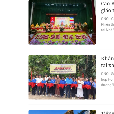
Cao B
giáo 
GNO - C
Phiên th
tại Nhà
Khán
tại x
GNO - Sá
hợp Hội
đường "
Tiếng