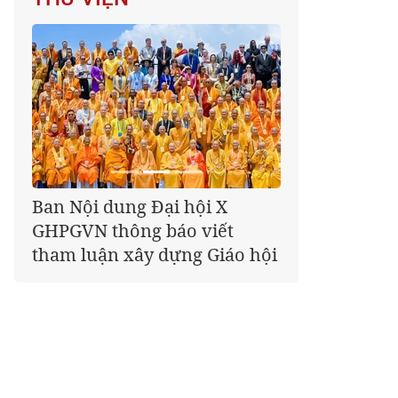
Giáo hội kêu gọi Tăng Ni,
Phật tử cả nước thể hiện tấm
lòng tri ân trọn vẹn nghĩa
tình nhân Ngày 27-7