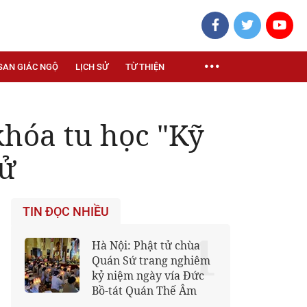
SAN GIÁC NGỘ
LỊCH SỬ
TỪ THIỆN
khóa tu học "Kỹ
tử
TIN ĐỌC NHIỀU
1
Hà Nội: Phật tử chùa
Quán Sứ trang nghiêm
kỷ niệm ngày vía Đức
Bồ-tát Quán Thế Âm