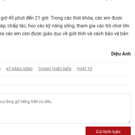
 giờ 45 phút đến 21 giờ. Trong các thời khóa, các em được
p, chấp tác, học các kỹ năng sống, tham gia các trò chơi lớn
 ra các em còn được giáo dục về giới tính và cách bảo vệ bản
Diệu Anh
U
KỸ NĂNG SỐNG
THANH THIẾU NIÊN
PHẬT TỬ
Gửi bình luận