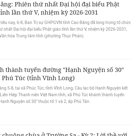
ằng: Phiên thứ nhất Đại hội đại biểu Phật
tỉnh lần thứ V, nhiệm kỳ 2026-2031
hiều nay, 6-8, Ban Trị sự GHPGVN tỉnh Cao Bằng đã long trọng tổ chức
ứ nhất Đại hội đại biểu Phật giáo tỉnh lần thứ V, nhiệm kỳ 2026-2031,
 Văn hóa Trung tâm tỉnh (phường Thục Phán).
h thành tuyến đường "Hạnh Nguyện số 30"
ã Phú Túc (tỉnh Vĩnh Long)
ng 5-8, tại xã Phúc Túc, tỉnh Vĩnh Long, Câu lạc bộ Hạnh Nguyện kết
 Liên Hiệp Thanh niên Việt Nam tỉnh, xã Phú Túc khánh thành tuyến
Hạnh Nguyện số 30" thuộc tổ 1 và 2, ấp Phú Tân.
 chuông chùa ở Trường Sa - Kỳ 2: Lời thề với