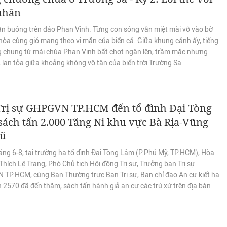
 nhân
ần buông trên đảo Phan Vinh. Từng con sóng vẫn miệt mài vỗ vào bờ
hòa cùng gió mang theo vị mặn của biển cả. Giữa khung cảnh ấy, tiếng
g chung từ mái chùa Phan Vinh bất chợt ngân lên, trầm mặc nhưng
 lan tỏa giữa khoảng không vô tận của biển trời Trường Sa.
Trị sự GHPGVN TP.HCM đến tổ đình Đại Tòng
ách tấn 2.000 Tăng Ni khu vực Bà Rịa-Vũng
cũ
áng 6-8, tại trường hạ tổ đình Đại Tòng Lâm (P.Phú Mỹ, TP.HCM), Hòa
hích Lệ Trang, Phó Chủ tịch Hội đồng Trị sự, Trưởng ban Trị sự
TP.HCM, cùng Ban Thường trực Ban Trị sự, Ban chỉ đạo An cư kiết hạ
h 2570 đã đến thăm, sách tấn hành giả an cư các trú xứ trên địa bàn