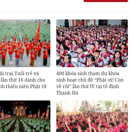
i trại Tuổi trẻ và
400 khóa sinh tham dự khóa
 lần thứ 16 dành cho
sinh hoạt chủ đề “Phật ơi! Con
nh thiếu niên Phật tử
về rồi” lần thứ IV tại tổ đình
Thanh Hà