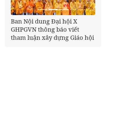
Giáo hội kêu gọi Tăng Ni,
Phật tử cả nước thể hiện tấm
lòng tri ân trọn vẹn nghĩa
tình nhân Ngày 27-7