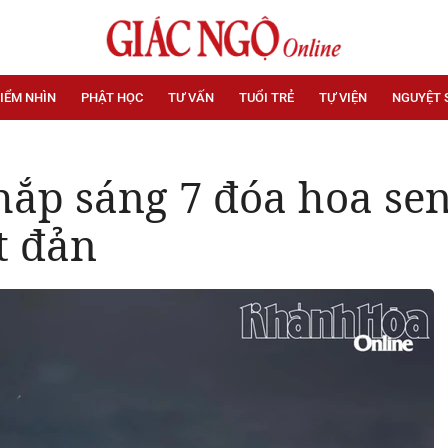
IỂM NHÌN
PHẬT HỌC
TƯ VẤN
TUỔI TRẺ
TỰ VIỆN
NGUYỆT 
hắp sáng 7 đóa hoa se
t đản