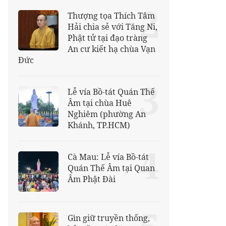
2
Thượng tọa Thích Tâm
Hải chia sẻ với Tăng Ni,
Phật tử tại đạo tràng
An cư kiết hạ chùa Vạn
Đức
3
Lễ vía Bồ-tát Quán Thế
Âm tại chùa Huê
Nghiêm (phường An
Khánh, TP.HCM)
4
Cà Mau: Lễ vía Bồ-tát
Quán Thế Âm tại Quan
Âm Phật Đài
Gìn giữ truyền thống,