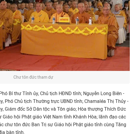
Chư tôn đức tham dự
Phó Bí thư Tỉnh ủy, Chủ tịch HĐND tỉnh; Nguyễn Long Biên -
y, Phó Chủ tịch Thường trực UBND tỉnh; Chamaléa Thị Thủy -
y, Giám đốc Sở Dân tộc và Tôn giáo; Hòa thượng Thích Đức
ự Giáo hội Phật giáo Việt Nam tỉnh Khánh Hòa; lãnh đạo các
ác chư tôn đức Ban Trị sự Giáo hội Phật giáo tỉnh cùng Tăng
địa bàn tỉnh.