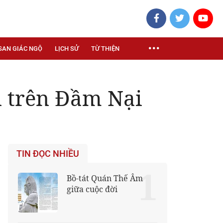
SAN GIÁC NGỘ
LỊCH SỬ
TỪ THIỆN
n trên Đầm Nại
TIN ĐỌC NHIỀU
1
Bồ-tát Quán Thế Âm
giữa cuộc đời