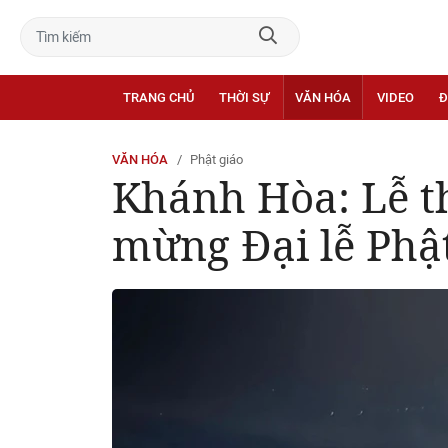
TRANG CHỦ
THỜI SỰ
VĂN HÓA
VIDEO
Đ
VĂN HÓA
Phật giáo
Khánh Hòa: Lễ t
mừng Đại lễ Phậ