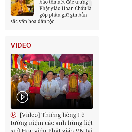
5
bảo tồn nét đặc trưng
Phật giáo Hoan Châu là
góp phần giữ gìn bản
sắc văn hóa dân tộc
VIDEO
[Video] Thiêng liêng Lễ
tưởng niệm các anh hùng liệt
sĩ ở Học viện Phật giáo VN tại