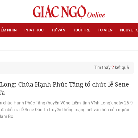
IỂM NHÌN
PHẬT HỌC
TƯ VẤN
TUỔI TRẺ
TỰ VIỆN
NGUYỆT 
Tìm thấy
2
kết quả
 Long: Chùa Hạnh Phúc Tăng tổ chức lễ Sene
Ta
ại chùa Hạnh Phúc Tăng (huyện Vũng Liêm, tỉnh Vĩnh Long), ngày 25-9
 đã diễn ra lễ Sene Đôn Ta truyền thống mạng nét văn hóa của người
Nam Bộ.