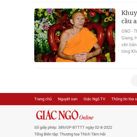
Khuyế
cầu a
GNO - T
Giang, 
văn bản
tông Khm
Trang chủ
Nguyệt san
Giác Ngộ TV
Thông tin tòa 
Số giấy phép: 389/GP-BTTTT ngày 02-8-2022
Tổng Biên tập: Thượng tọa Thích Tâm Hải