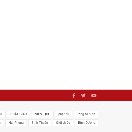
sự
PHẬT GIÁO
VIÊN TỊCH
phật tử
Tăng NI sinh
n
Hải Phòng
BÌnh Thuận
Giới thiệu
Bình DƯơng