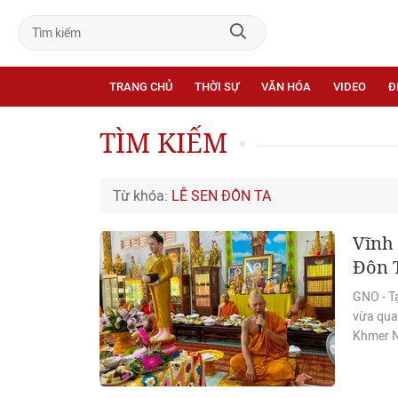
TRANG CHỦ
THỜI SỰ
VĂN HÓA
VIDEO
Đ
TÌM KIẾM
Từ khóa:
LỄ SEN ĐÔN TA
Vĩnh
Đôn 
GNO - T
vừa qua
Khmer 