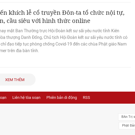
n khích lễ cổ truyền Đôn-ta tổ chức nội tự,
n, cầu siêu với hình thức online
hay mặt Ban Thường trực Hội Đoàn kết sư sãi yêu nước tỉnh Kiên
Hòa thượng Danh Đổng, Chủ tịch Hội Đoàn kết sư sãi yêu nước tỉnh có
 chỉ đạo tiếp tục phòng chống Covid-19 đến các chùa Phật giáo Nam
er trên địa bàn tỉnh.
XEM THÊM
soạn
Liên hệ tòa soạn
Phiên bản di động
RSS
BAn Trị 
Phật Đả