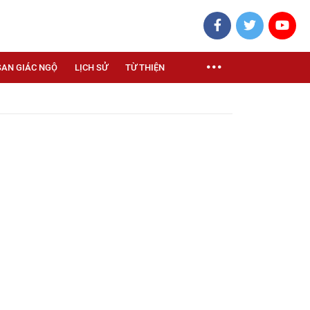
SAN GIÁC NGỘ
LỊCH SỬ
TỪ THIỆN