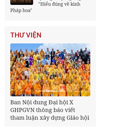
"Hiểu đúng về kinh
Pháp hoa"
THƯ VIỆN
Giáo hội kêu gọi Tăng Ni,
Phật tử cả nước thể hiện tấm
lòng tri ân trọn vẹn nghĩa
tình nhân Ngày 27-7