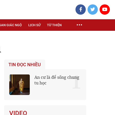
SAN GIÁC NGỘ
LỊCH SỬ
TỪ THIỆN
u
TIN ĐỌC NHIỀU
1
An cư là để sống chung
tu học
VIDEO