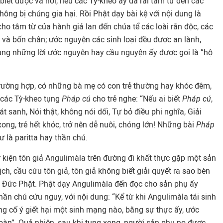
 biết được và nói, nếu các Tỳ-kheo ấy đã rải tâm từ đến các
không bị chúng gia hại. Rồi Phật dạy bài kệ với nội dung là
o tâm từ của hành giả lan đến chúa tể các loài rắn độc, các
 và bốn chân; ước nguyện các sinh loại đều được an lành,
ung những lời ước nguyện hay cầu nguyện ấy được gọi là “hộ
 trường hợp, có những bà mẹ có con trẻ thường hay khóc đêm,
y các Tỳ-kheo tụng
Pháp cú
cho trẻ nghe: “Nếu ai biết
Pháp cú
,
sát sanh, Nói thật, không nói dối, Tự bỏ điều phi nghĩa, Giải
ong, trẻ hết khóc, trở nên dễ nuôi, chóng lớn! Những bài
Pháp
là paritta hay thần chú.
sự kiện tôn giả Angulimàla trên đường đi khất thực gặp một sản
ch, cầu cứu tôn giả, tôn giả không biết giải quyết ra sao bèn
với Đức Phật. Phật dạy Angulimàla đến đọc cho sản phụ ấy
hần chú cứu nguy, với nội dung: “Kể từ khi Angulimàla tái sinh
g cố ý giết hại một sinh mạng nào, bằng sự thực ấy, ước
oàn”. Quả nhiên, sau khi tụng xong, người sản phụ nọ được