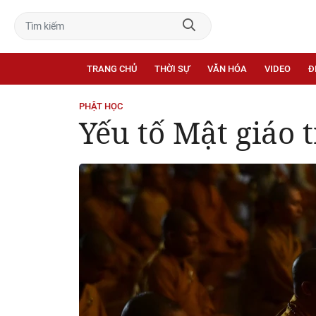
TRANG CHỦ
THỜI SỰ
VĂN HÓA
VIDEO
Đ
PHẬT HỌC
Yếu tố Mật giáo 