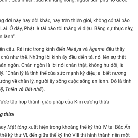
ng đời này hay đời khác, hay trên thiên giới, không có tài bảo
ai. Ở đây, Phật là tài bảo tối thắng vi diệu. Bằng sự thực này,
n lành”.
ện cầu. Rải rác trong kinh điển
Nikàya
và
Àgama
đều thấy
chú như thế. Những lời kinh ấy đều diễn tả, nói lên sự thật
hân ngôn. Chân ngôn là lời nói chân thật, không hư dối, là
ý. “Chân lý là tính thể của sức mạnh kỳ diệu; ai biết nương
hướng về chân lý, người ấy sống cuộc sống an lành. Đó là tính
Sỹ,
Thiền và
Bát-nhã
).
ược tập hợp thành giáo pháp của Kim cương thừa.
ng thừa
hay
Mật tông
xuất hiện trong khoảng thế kỷ thứ IV tại Bắc Ấn
thế kỷ thứ VI, đến giữa thế kỷ thứ VIII thì hình thành nên một