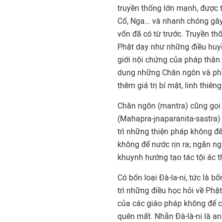
truyền thống lớn mạnh, được 
Cổ, Nga… và nhanh chóng gây 
vốn đã có từ trước. Truyền t
Phật dạy như những điều huyền
giới nội chứng của pháp thân 
dụng những Chân ngôn và phầ
thêm giá trị bí mật, linh thiêng
Chân ngôn (mantra) cũng gọi 
(Mahapra-jnaparanita-sastra) t
trì những thiện pháp không để
không để nước rịn ra; ngăn n
khuynh hướng tạo tác tội ác t
Có bốn loại Đà-la-ni, tức là bốn
trì những điều học hỏi về Phật
của các giáo pháp không để ch
quên mất. Nhẫn Đà-là-ni là an