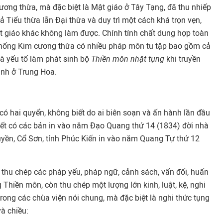
ương thừa, mà đặc biệt là Mật giáo ở Tây Tạng, đã thu nhiếp
ả Tiểu thừa lẫn Đại thừa và duy trì một cách khá trọn vẹn,
t giáo khác không làm được. Chính tính chất dung hợp toàn
thống Kim cương thừa có nhiều pháp môn tu tập bao gồm cả
 là yếu tố làm phát sinh bộ
Thiền môn nhật tụng
khi truyền
nh ở Trung Hoa.
ó hai quyển, không biết do ai biên soạn và ấn hành lần đầu
iết có các bản in vào năm Đạo Quang thứ 14 (1834) đời nhà
yền, Cổ Sơn, tỉnh Phúc Kiến in vào năm Quang Tự thứ 12
 thu chép các pháp yếu, pháp ngữ, cảnh sách, vấn đối, huấn
g Thiền môn, còn thu chép một lượng lớn kinh, luật, kệ, nghi
trong các chùa viện nói chung, mà đặc biệt là nghi thức tụng
à chiều: