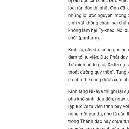
bị rắn độc cắn chết; Đức Phật
loài rắn độc thì nhất định đã 
những lời ước nguyện, mong ch
sinh vật không chân, hai chân
không làm hại Tỳ-kheo. Nội d
chú” (parittam).
Kinh
Tạp A-hàm
cũng ghi lại
đem tới tu viện, Đức Phật dạ
Tự mình hộ trì giới, Xa lìa sự 
thoát đường quỷ thần”. Tụng x
cú
như thế cũng được xem như 
Kinh tạng Nikàya thì ghi lại 
phụ khó sinh, đau đớn, nguy kị
lập tức về tu viện trình bày 
nghe một paritta, như là câu t
trong Thánh đạo này chưa từn
nguyện sản phụ sinh sản an t