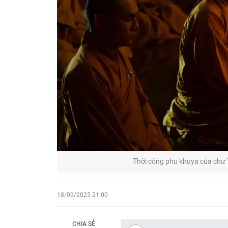
Thời công phu khuya của chư 
18/09/2025 21:00
CHIA SẺ