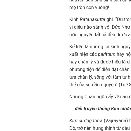
mẹ tròn con vuông!
Kinh
Ratanasutta
ghi: “Dù tro
vi diệu nào sánh với Đức Như L
ước nguyện tất cả đều được a
Kể trên là những lời kinh nguy
xuất hiện các
parittam
hay hộ 
hay chân lý và được hiểu là c
phương tiện để diễn đạt chân l
tựa chân lý, sống với tâm tư 
thể của sự cầu nguyện” (Tuệ 
Những Chân ngôn ấy về sau đ
... đến truyền thống Kim cươ
Kim cương thừa
(Vajrayàna) 
Độ, trở nên hưng thịnh từ đầu 