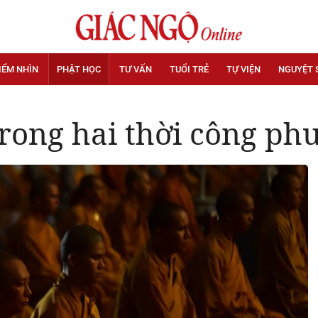
IỂM NHÌN
PHẬT HỌC
TƯ VẤN
TUỔI TRẺ
TỰ VIỆN
NGUYỆT 
trong hai thời công ph