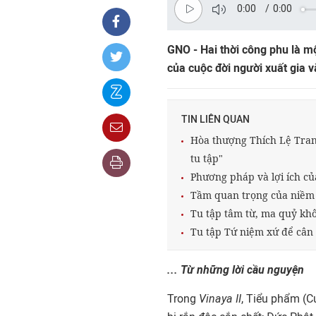
0:00
/
0:00
GNO - Hai thời công phu là m
của cuộc đời người xuất gia v
TIN LIÊN QUAN
Hòa thượng Thích Lệ Trang
tu tập"
Phương pháp và lợi ích của
Tầm quan trọng của niềm t
Tu tập tâm từ, ma quỷ khô
Tu tập Tứ niệm xứ để cân
... Từ những lời cầu nguyện
Trong
Vinaya II
, Tiểu phẩm (C