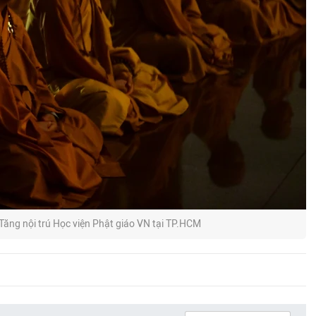
Tăng nội trú Học viện Phật giáo VN tại TP.HCM