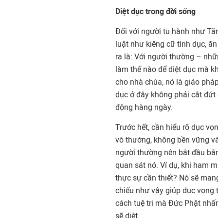
Diệt dục trong đời sống
Đối với người tu hành như Tăn
luật như kiêng cữ tình dục, ă
ra là: Với người thường – nhữn
làm thế nào để diệt dục mà kh
cho nhà chùa; nó là giáo pháp
dục ở đây không phải cắt đứt
động hàng ngày.
Trước hết, cần hiểu rõ dục vọ
vô thường, không bền vững và 
người thường nên bắt đầu bằng
quan sát nó. Ví dụ, khi ham 
thực sự cần thiết? Nó sẽ mang
chiếu như vậy giúp dục vọng tự
cách tuệ tri mà Đức Phật nhấn
sẽ diệt.