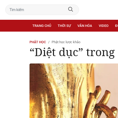
TRANG CHỦ
THỜI SỰ
VĂN HÓA
VIDEO
Đ
PHẬT HỌC
Phật học lược khảo
“Diệt dục” trong