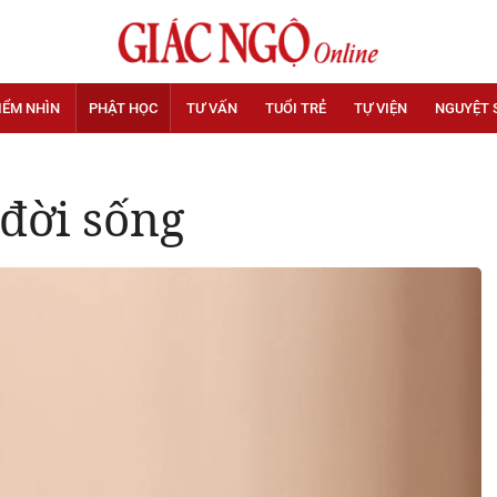
IỂM NHÌN
PHẬT HỌC
TƯ VẤN
TUỔI TRẺ
TỰ VIỆN
NGUYỆT 
 đời sống