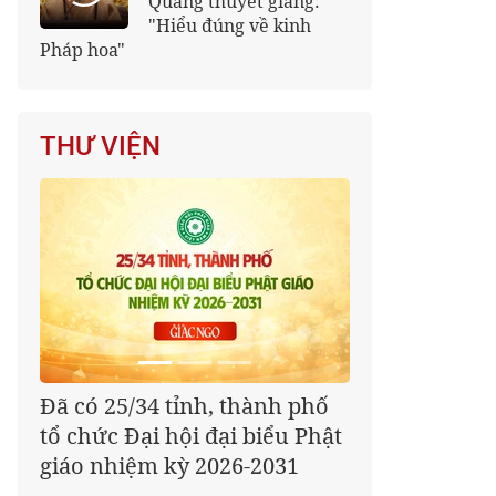
Quảng thuyết giảng:
"Hiểu đúng về kinh
Pháp hoa"
THƯ VIỆN
Ban Nội dung Đại hội X
GHPGVN thông báo viết
tham luận xây dựng Giáo hội