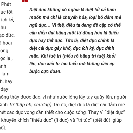
 Phật
Diệt dục không có nghĩa là diệt tất cả ham
ục tốt.
muốn mà chỉ là chuyển hóa, loại bỏ đắm mê
ích kỷ,
ngũ dục... Vì thế, điều ta đang đề cập có thể
như
cần diễn đạt bằng một từ đúng hơn là thiểu
ạo đức,
dục hay tiết dục. Tức là, diệt dục chính là
á hoại
diệt cái dục gây khổ, dục ích kỷ, dục dính
vọng
mắc. Khi tuệ tri (hiểu rõ bằng trí tuệ) khởi
c lại,
lên, dục xấu tự tan biến mà không cần ép
ành
buộc cực đoan.
n làm
h, hay
 dạy:
hông thấy được đạo, ví như nước lóng lấy tay quậy lên, người
Kinh
Tứ thập nhị chương).
Do đó, diệt dục là diệt cái đắm mê
hết các dục vọng cần thiết cho cuộc sống. Thay vì “diệt dục”
huyến khích “thiểu dục” (ít dục) và “tri túc” (biết đủ), giúp
ốt.