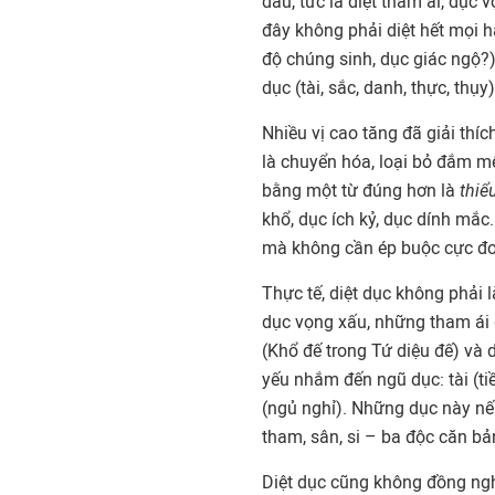
đau, tức là diệt tham ái, dục
đây không phải diệt hết mọi 
độ chúng sinh, dục giác ngộ?
dục (tài, sắc, danh, thực, thụy)
Nhiều vị cao tăng đã giải thí
là chuyển hóa, loại bỏ đắm mê 
bằng một từ đúng hơn là
thiể
khổ, dục ích kỷ, dục dính mắc. 
mà không cần ép buộc cực đ
Thực tế, diệt dục không phải l
dục vọng xấu, những tham ái 
(Khổ đế trong Tứ diệu đế) và d
yếu nhắm đến ngũ dục: tài (ti
(ngủ nghỉ). Những dục này nếu
tham, sân, si – ba độc căn bả
Diệt dục cũng không đồng ngh