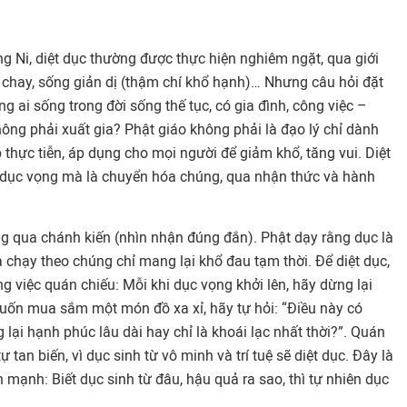
g Ni, diệt dục thường được thực hiện nghiêm ngặt, qua giới
n chay, sống giản dị (thậm chí khổ hạnh)… Nhưng câu hỏi đặt
g ai sống trong đời sống thế tục, có gia đình, công việc –
ông phải xuất gia? Phật giáo không phải là đạo lý chỉ dành
 thực tiễn, áp dụng cho mọi người để giảm khổ, tăng vui. Diệt
 dục vọng mà là chuyển hóa chúng, qua nhận thức và hành
ng qua chánh kiến (nhìn nhận đúng đắn). Phật dạy rằng dục là
chạy theo chúng chỉ mang lại khổ đau tạm thời. Để diệt dục,
 việc quán chiếu: Mỗi khi dục vọng khởi lên, hãy dừng lại
muốn mua sắm một món đồ xa xỉ, hãy tự hỏi: “Điều này có
 lại hạnh phúc lâu dài hay chỉ là khoái lạc nhất thời?”. Quán
 tan biến, vì dục sinh từ vô minh và trí tuệ sẽ diệt dục. Đây là
 mạnh: Biết dục sinh từ đâu, hậu quả ra sao, thì tự nhiên dục