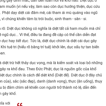
 vọng gây dính mắc, dẫn đến luân hồi và khổ não. Diệt dục ở
ham muốn (vì nếu vậy, làm sao còn dục hướng thiện, dục cứu
). Phật dạy diệt cái đắm mê, cái tham ái mù quáng vào ngũ
, vì chúng khiến tâm bị trói buộc, sinh tham - sân - si.
ch rõ: Diệt dục không có nghĩa là diệt tất cả ham muốn mà chỉ
ngũ dục... Vì thế, điều ta đang đề cập có thể cần diễn đạt
u dục
hay
tiết dục
. Tức là, diệt dục chính là diệt cái dục gây
Khi tuệ tri (hiểu rõ bằng trí tuệ) khởi lên, dục xấu tự tan biến
oan.
à diệt trừ hết thảy dục vọng, mà là kiểm soát và loại bỏ những
gây ra khổ đau. Theo Đức Phật, dục là nguồn gốc của khổ
iệt dục chính là cách để diệt khổ (Diệt đế). Diệt dục ở đây chủ
ền của), sắc (sắc đẹp), danh (danh vọng), thực (ăn uống), thụy
 bị đắm chìm sẽ khiến con người trở thành nô lệ, dẫn đến
n gây khổ.
ĩa với