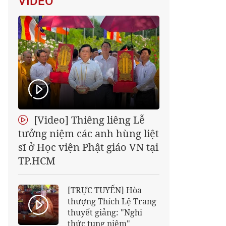
VIDEO
[Video] Thiêng liêng Lễ
tưởng niệm các anh hùng liệt
sĩ ở Học viện Phật giáo VN tại
TP.HCM
[TRỰC TUYẾN] Hòa
thượng Thích Lệ Trang
thuyết giảng: "Nghi
thức tụng niệm"