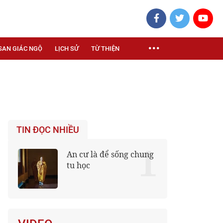
SAN GIÁC NGỘ
LỊCH SỬ
TỪ THIỆN
TIN ĐỌC NHIỀU
1
An cư là để sống chung
tu học