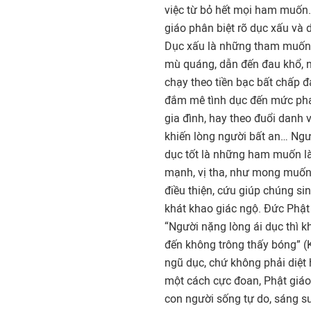
việc từ bỏ hết mọi ham muốn.
giáo phân biệt rõ dục xấu và d
Dục xấu là những tham muốn 
mù quáng, dẫn đến đau khổ, 
chạy theo tiền bạc bất chấp đ
đắm mê tình dục đến mức ph
gia đình, hay theo đuổi danh 
khiến lòng người bất an… Ngượ
dục tốt là những ham muốn l
mạnh, vị tha, như mong muố
điều thiện, cứu giúp chúng sin
khát khao giác ngộ. Đức Phật
“Người nặng lòng ái dục thì k
đến không trông thấy bóng” (
ngũ dục, chứ không phải diệt 
một cách cực đoan, Phật giáo k
con người sống tự do, sáng su