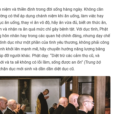
 niệm và thiền định trong đời sống hàng ngày. Không cần
ường có thể áp dụng chánh niệm khi ăn uống, làm việc hay
ục ăn uống, thay vì ăn vô độ, hãy ăn vừa đủ, biết ơn thức ăn,
ăn và nhận ra ăn quá mức chỉ gây bệnh tật. Với dục tình, Phật
g hôn nhân hay trong các quan hệ chính đáng, nhưng dạy chế
 tình dục như một phần của tình yêu thương, không phải công
tình khởi lên mạnh mẽ, hãy chuyển hướng năng lượng bằng
úp đỡ người khác. Phật dạy: “Diệt trừ các cảm thọ cũ, và
ới và ta sẽ không có lỗi lầm, sống được an ổn”
(Trung bộ
hặn dục mới sinh và dần dần diệt dục cũ.