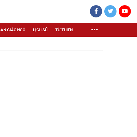
SAN GIÁC NGỘ
LỊCH SỬ
TỪ THIỆN