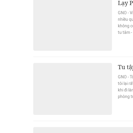
Lạy 
GNO - Vi
nhiều qu
không có
tu tâm -
Tu tậ
GNO - Tô
tôi lại 
khi đi l
phòng tr