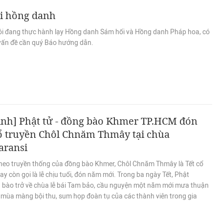
ái hồng danh
ôi đang thực hành lạy Hồng danh Sám hối và Hồng danh Pháp hoa, có
vấn đề cần quý Báo hướng dẫn.
nh] Phật tử - đồng bào Khmer TP.HCM đón
cổ truyền Chôl Chnăm Thmây tại chùa
aransi
heo truyền thống của đồng bào Khmer, Chôl Chnăm Thmây là Tết cổ
ay còn gọi là lễ chịu tuổi, đón năm mới. Trong ba ngày Tết, Phật
g bào trở về chùa lễ bái Tam bảo, cầu nguyện một năm mới mưa thuận
, mùa màng bội thu, sum họp đoàn tụ của các thành viên trong gia