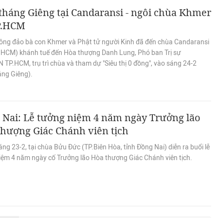
háng Giêng tại Candaransi - ngôi chùa Khmer
TP.HCM
ông đảo bà con Khmer và Phật tử người Kinh đã đến chùa Candaransi
P.HCM) khánh tuế đến Hòa thượng Danh Lung, Phó ban Trị sự
TP.HCM, trụ trì chùa và tham dự "Siêu thị 0 đồng", vào sáng 24-2
áng Giêng).
 Nai: Lễ tưởng niệm 4 năm ngày Trưởng lão
hượng Giác Chánh viên tịch
ng 23-2, tại chùa Bửu Đức (TP.Biên Hòa, tỉnh Đồng Nai) diễn ra buổi lễ
iệm 4 năm ngày cố Trưởng lão Hòa thượng Giác Chánh viên tịch.