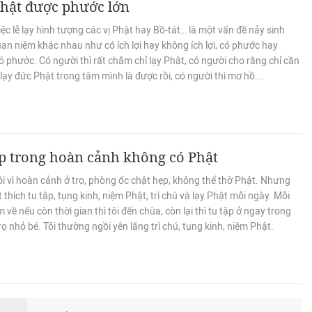
Phật được phước lớn
ệc lễ lạy hình tượng các vị Phật hay Bồ-tát… là một vấn đề nảy sinh
an niệm khác nhau như có ích lợi hay không ích lợi, có phước hay
 phước. Có người thì rất chăm chỉ lạy Phật, có người cho rằng chỉ cần
 lạy đức Phật trong tâm mình là được rồi, có người thì mơ hồ...
p trong hoàn cảnh không có Phật
i vì hoàn cảnh ở trọ, phòng ốc chật hẹp, không thể thờ Phật. Nhưng
rất thích tu tập, tụng kinh, niệm Phật, trì chú và lạy Phật mỗi ngày. Mỗi
àm về nếu còn thời gian thì tôi đến chùa, còn lại thì tu tập ở ngay trong
ọ nhỏ bé. Tôi thường ngồi yên lặng trì chú, tụng kinh, niệm Phật.