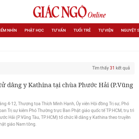
IỂM NHÌN
PHẬT HỌC
TƯ VẤN
TUỔI TRẺ
TỰ VIỆN
NGUYỆT 
Tìm thấy
31
kết quả
tử dâng y Kathina tại chùa Phước Hải (P.Vũng
áng 4-12, Thượng tọa Thích Minh Hạnh, Ủy viên Hội đồng Trị sự, Phó
an Trị sự kiêm Phó Thường trực Ban Phật giáo quốc tế TP.HCM, trụ trì
ước Hải (P.Vũng Tàu, TP.HCM) tổ chức lễ dâng y Kathina theo truyền
hật giáo Nam tông.