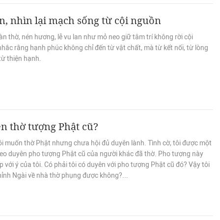
n, nhìn lại mạch sống từ cội nguồn
n thờ, nén hương, lễ vu lan như mỏ neo giữ tâm trí không rời cội
hắc rằng hạnh phúc không chỉ đến từ vật chất, mà từ kết nối, từ lòng
 từ thiện hạnh.
n thờ tượng Phật cũ?
ôi muốn thờ Phật nhưng chưa hội đủ duyên lành. Tình cờ, tôi được một
ieo duyên pho tượng Phật cũ của người khác đã thờ. Pho tượng này
 với ý của tôi. Có phải tôi có duyên với pho tượng Phật cũ đó? Vậy tôi
hỉnh Ngài về nhà thờ phụng được không?...