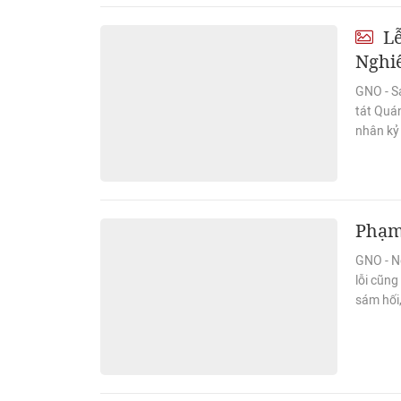
Lễ
Nghi
GNO - S
tát Quá
nhân kỷ
Phạm 
GNO - N
lỗi cũng
sám hối