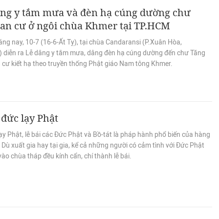
âng y tắm mưa và đèn hạ cúng dường chư
 an cư ở ngôi chùa Khmer tại TP.HCM
ng nay, 10-7 (16-6-Ất Tỵ), tại chùa Candaransi (P.Xuân Hòa,
 diễn ra Lễ dâng y tắm mưa, dâng đèn hạ cúng dường đến chư Tăng
 cư kiết hạ theo truyền thống Phật giáo Nam tông Khmer.
đức lạy Phật
y Phật, lễ bái các Đức Phật và Bồ-tát là pháp hành phổ biến của hàng
 Dù xuất gia hay tại gia, kể cả những người có cảm tình với Đức Phật
vào chùa tháp đều kính cẩn, chí thành lễ bái.