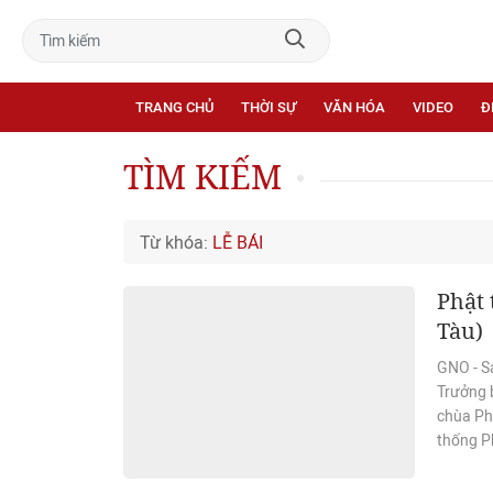
TRANG CHỦ
THỜI SỰ
VĂN HÓA
VIDEO
Đ
TÌM KIẾM
Từ khóa:
LỄ BÁI
Phật 
Tàu)
GNO - S
Trưởng b
chùa Ph
thống P