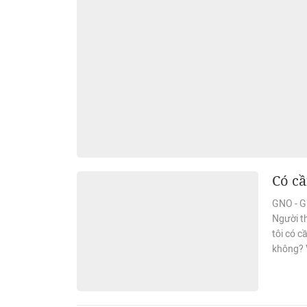
Có cầ
GNO - Gi
Người th
tôi có c
không? 