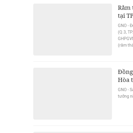
Rằm t
tại 
GNO - Đ
(Q.3, T
GHPGVN 
(rằm th
Đồng
Hòa t
GNO - Sá
tưởng n