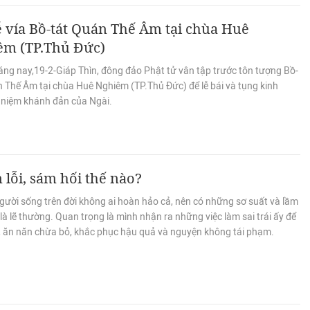
 vía Bồ-tát Quán Thế Âm tại chùa Huê
êm (TP.Thủ Đức)
áng nay,19-2-Giáp Thìn, đông đảo Phật tử vân tập trước tôn tượng Bồ-
n Thế Âm tại chùa Huê Nghiêm (TP.Thủ Đức) để lễ bái và tụng kinh
 niệm khánh đản của Ngài.
lỗi, sám hối thế nào?
gười sống trên đời không ai hoàn hảo cả, nên có những sơ suất và lầm
 là lẽ thường. Quan trọng là mình nhận ra những việc làm sai trái ấy để
, ăn năn chừa bỏ, khắc phục hậu quả và nguyện không tái phạm.