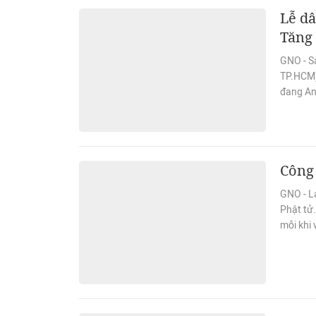
Lễ d
Tăng
GNO - Sá
TP.HCM)
đang An
Công 
GNO - Lạ
Phật tử.
mỗi khi 