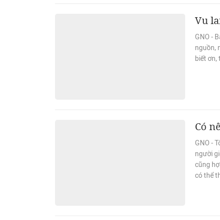
Vu la
GNO - Bà
nguồn, n
biết ơn,
Có nê
GNO - T
người g
cũng hợp
có thể t