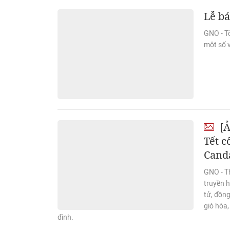
Lễ b
GNO - T
một số 
[Ả
Tết 
Cand
GNO - T
truyền h
tử, đồn
gió hòa
đình.