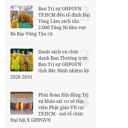
2
Ban Trị sự GHPGVN
TP.HCM đến tổ đình Đại
Tòng Lâm sách tấn
2.000 Tăng Ni khu vực
Bà Rịa-Vũng Tàu cũ
3
Danh sách và chức
danh Ban Thường trực
Ban Trị sự GHPGVN
tỉnh Bắc Ninh nhiệm kỳ
2026-2031
4
Phái đoàn Hội đồng Trị
sự khảo sát cơ sở Học
viện Phật giáo VN tại
TP.HCM - nơi tổ chức
Đại hội X GHPGVN