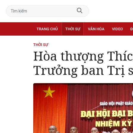
TRANG CHỦ
THỜI SỰ
VĂN HÓA
VIDEO
Đ
THỜI SỰ
Hòa thượng Thíc
Trưởng ban Trị 