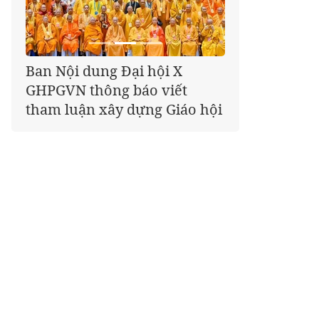
Giáo hội kêu gọi Tăng Ni,
Phật tử cả nước thể hiện tấm
lòng tri ân trọn vẹn nghĩa
tình nhân Ngày 27-7