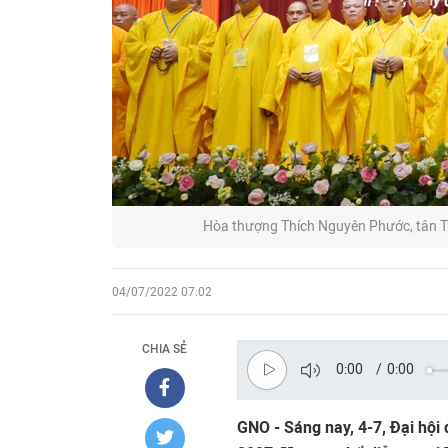
Hòa thượng Thích Nguyên Phước, tân T
04/07/2022 07:02
CHIA SẺ
0:00
/
0:00
GNO - Sáng nay, 4-7, Đại hội 