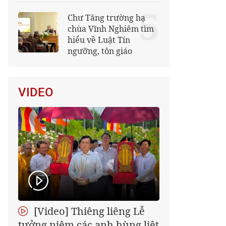
5
Chư Tăng trường hạ
chùa Vĩnh Nghiêm tìm
hiểu về Luật Tín
ngưỡng, tôn giáo
VIDEO
[Video] Thiêng liêng Lễ
tưởng niệm các anh hùng liệt