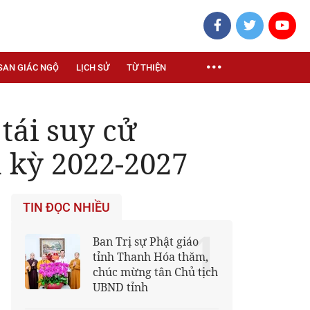
SAN GIÁC NGỘ
LỊCH SỬ
TỪ THIỆN
tái suy cử
 kỳ 2022-2027
TIN ĐỌC NHIỀU
1
Ban Trị sự Phật giáo
tỉnh Thanh Hóa thăm,
chúc mừng tân Chủ tịch
UBND tỉnh