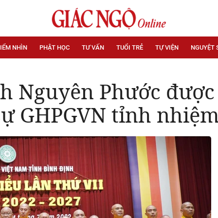
IỂM NHÌN
PHẬT HỌC
TƯ VẤN
TUỔI TRẺ
TỰ VIỆN
NGUYỆT 
h Nguyên Phước được 
sự GHPGVN tỉnh nhiệm