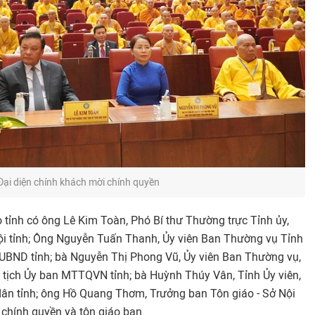
Đại diện chính khách mời chính quyền
 tỉnh có ông Lê Kim Toàn, Phó Bí thư Thường trực Tỉnh ủy,
ội tỉnh; Ông Nguyễn Tuấn Thanh, Ủy viên Ban Thường vụ Tỉnh
 UBND tỉnh; bà Nguyễn Thị Phong Vũ, Ủy viên Ban Thường vụ,
 tịch Ủy ban MTTQVN tỉnh; bà Huỳnh Thúy Vân, Tỉnh Ủy viên,
ân tỉnh; ông Hồ Quang Thơm, Trưởng ban Tôn giáo - Sở Nội
p chính quyền và tôn giáo bạn.