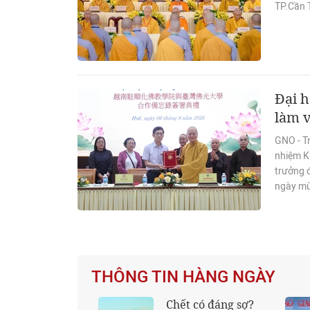
TP.Cần T
Đại h
làm v
GNO - T
nhiệm K
trưởng đ
ngày mù
THÔNG TIN HÀNG NGÀY
Xây dựng hệ giá trị
Báo Giác Ngộ