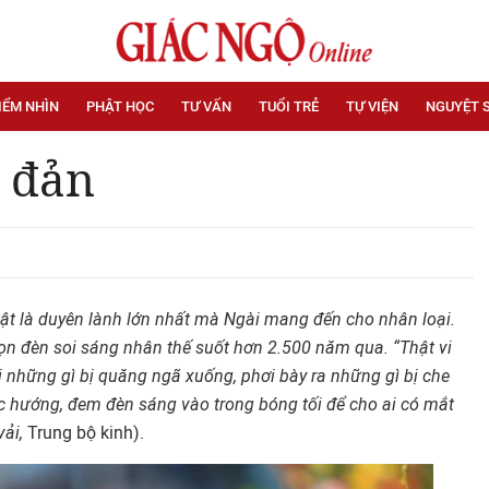
IỂM NHÌN
PHẬT HỌC
TƯ VẤN
TUỔI TRẺ
TỰ VIỆN
NGUYỆT 
 đản
ật là duyên lành lớn nhấ
t mà Ngài mang đ
ến cho nhân loại.
ọ
n đèn soi sáng nhân th
ế suố
t hơn 2.500 năm qua. “Th
ật vi
i những gì bị
quăng ng
ã xuố
ng, phơi bày ra nh
ững gì bị che
c hư
ớ
ng, đem đèn sáng vào trong bóng t
ố
i đ
ể cho ai có mắt
vải,
Trung bộ kinh).