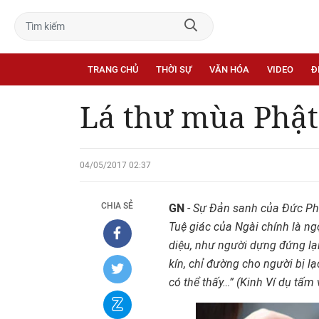
TRANG CHỦ
THỜI SỰ
VĂN HÓA
VIDEO
Đ
Lá thư mùa Phật
04/05/2017 02:37
CHIA SẺ
GN
-
Sự
Đ
ản sanh củ
a Đ
ức Ph
Tuệ giác của Ngài chính là ng
diệ
u, như ngư
ời dự
ng đ
ứng lạ
kín, chỉ
đư
ờ
ng cho ngư
ời bị lạ
có thể thấy…” (Kinh Ví dụ tấm 