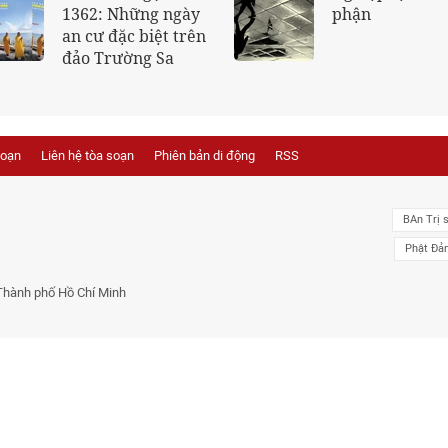
à, lá
1363: Đại lão Hòa
giáo
thượng Thích Thiện
Hào làm cách mạng
với tâm hồn của người có tôn
tát Quán Thế
giáo
soạn
Liên hệ tòa soạn
Phiên bản di động
RSS
BAn Trị 
Phật Đả
Thành phố Hồ Chí Minh