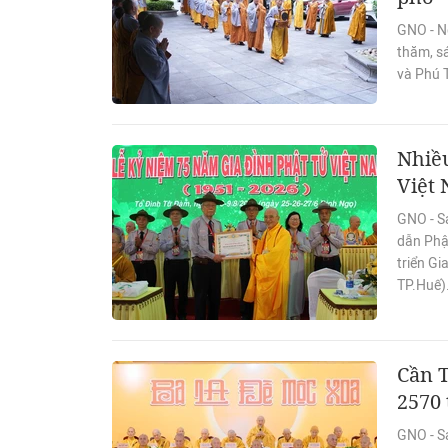
GNO - N
thăm, s
và Phú 
Nhiều
Việt 
GNO - S
dẫn Phậ
triển Gi
TP.Huế)
Cần T
2570
GNO - S