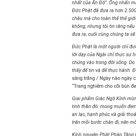
nhất của Ấ
n Đ
ộ”. Ông nhấn m
Đ
ức Phậ
t đ
ã
đưa ra hơn 2.50
châu mà cho toàn thể thế giớ
không; nhưng tôi tin r
ằng nếu 
đưa ra, cu
ối cùng chúng ta sẽ
Đ
ức Phật là mộ
t ngư
ời chỉ
đư
lời dạy của Ngài chỉ thực sự 
chúng vào trong đ
ời số
ng. Do 
thấ
y đ
ể
tin và đ
ể thự
c hành. 
sáng trăng / Ngày nào ngày 
“Trang nghiêm cho cõi bùn 
Giai phẩm Giác Ngộ Kính mừ
tinh thầ
n đó: mong mu
ố
n đem
an lạc, hạnh phúc và giải tho
trên mỗ
i bư
ớ
c chân đi, nên m
Kính nguyện Phậ
t Pháp Tăng 