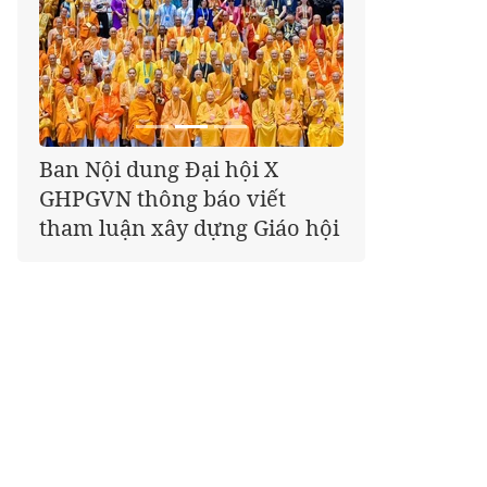
Ban Nội dung Đại hội X
Giáo hội kêu gọi Tăng Ni,
GHPGVN thông báo viết
Phật tử cả nước thể hiện tấm
tham luận xây dựng Giáo hội
lòng tri ân trọn vẹn nghĩa
tình nhân Ngày 27-7