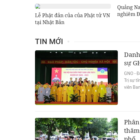
Quảng Na
nghiêm Đ
Lễ Phật đản của của Phật tử VN
tại Nhật Bản
TIN MỚI
Danh
sự G
GNO - Đạ
Trị sự 
viên Ban
Phân 
thăm 
phố