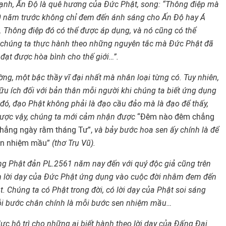
ạnh, Ấ
n Đ
ộ
là quê hương c
ủ
a Đ
ức Phậ
t, song: “Thông đi
ệ
p mà
0 năm trư
ớc không chỉ
đem đ
ến ánh sáng cho Ấ
n Đ
ộ hay Á
i. Thông đi
ệ
p đó có th
ể
đư
ợc áp dụng, và nó cũng có thể
chúng ta thực hành theo những nguyên tắ
c mà Đ
ức Phậ
t đ
ã
đ
ạ
t đư
ợc hòa bình cho thế giới…”.
ờng, một bậc thầy vĩ
đ
ại nhất mà nhân loại từng có. Tuy nhiên,
hữ
u ích đ
ối với bản thân mỗ
i ngư
ời khi chúng ta biết ứng dụ
ng
đó, đ
ạo Phật không phả
i là đ
ạo cầ
u đ
ả
o mà là đ
ạ
o đ
ể th
ấy,
Đư
ợc vậy, chúng ta mới cảm nhậ
n đư
ợc
“Đêm nào đêm chẳng
chẳng ngày rằm tháng Tư”,
và bả
y bư
ớc hoa sen ấ
y chính là đ
ể
đen nhiệm mầu”
(thơ Tr
ụ Vũ).
ng Phậ
t đ
ả
n PL.2561 năm nay đ
ến với
quý đ
ộc giả cũng trên
 l
ời dạy củ
a Đ
ức Phật ứng dụng vào cuộ
c đ
ời nhằ
m đem đ
ến
át. Chúng ta có Phậ
t trong đ
ời, có lời dạy của Phật soi sáng
ỗ
i bư
ớc chân chính là mỗ
i bư
ớc sen nhiệm mầu…
l
ực hộ trì cho những ai biết hành theo lời dạy củ
a Đ
ấ
ng Đ
ạ
i