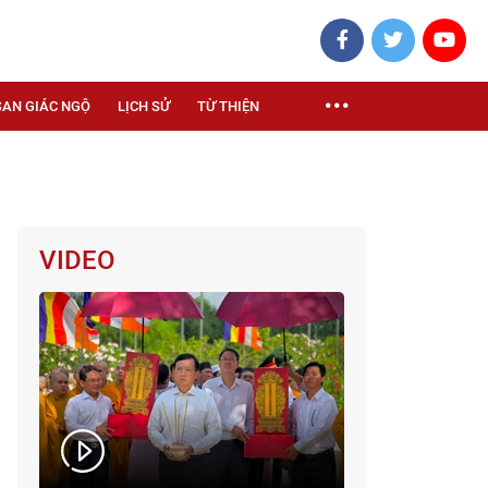
SAN GIÁC NGỘ
LỊCH SỬ
TỪ THIỆN
VIDEO