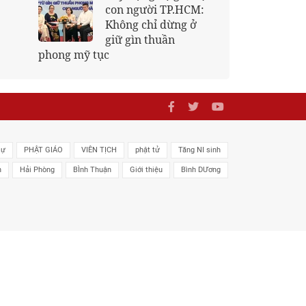
Phổ Quang khai
Phật rầy
kinh, lạy Ngũ bách
danh nhân vía Bồ-
 Âm
sự
PHẬT GIÁO
VIÊN TỊCH
phật tử
Tăng NI sinh
n
Hải Phòng
BÌnh Thuận
Giới thiệu
Bình DƯơng