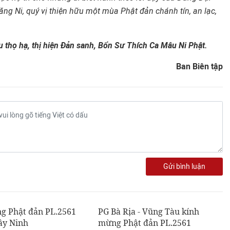
ăng Ni, quý v
ị thiện hữu một mùa Phậ
t đ
ản chánh tín, an lạc,
u th
ọ hạ, thị hiệ
n Đ
ản sanh, Bổ
n Sư Thích Ca Mâu Ni Ph
ật.
Ban Biên tập
Gửi bình luận
g Phật đản PL.2561
PG Bà Rịa - Vũng Tàu kính
Tây Ninh
mừng Phật đản PL.2561