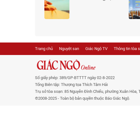
con người TP.HCM:
1364: Tăng-gi
Không chỉ dừng ở
cờ của Phật 
giữ gìn thuần
ong mỹ tục
Trang chủ
Nguyệt san
Giác Ngộ TV
Thông tin tòa 
Số giấy phép: 389/GP-BTTTT ngày 02-8-2022
Tổng Biên tập: Thượng tọa Thích Tâm Hải
Trụ sở tòa soạn: 85 Nguyễn Đình Chiểu, phường Xuân Hòa, 
©2008-2025 - Toàn bộ bản quyền thuộc Báo Giác Ngộ.