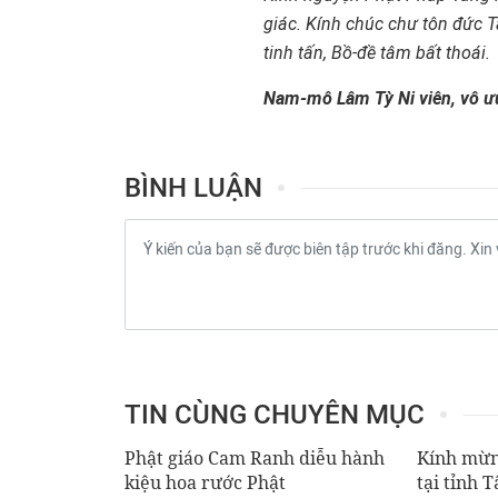
giác. Kính chúc chư tôn đ
ứ
c T
tinh tấn, Bồ
-đ
ề tâm bất thoái.
Nam-mô Lâm Tỳ
Ni viên, vô ư
BÌNH LUẬN
TIN CÙNG CHUYÊN MỤC
Phật giáo Cam Ranh diễu hành
Kính mừn
kiệu hoa rước Phật
tại tỉnh 