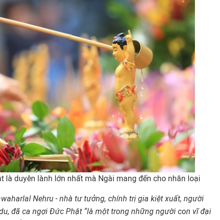
 là duyên lành lớn nhất mà Ngài mang đến cho nhân loại
waharlal Nehru - nhà tư tư
ởng, chính trị gia kiệt xuấ
t, ngư
ời
du, đ
ã ca ngợ
i Đ
ức Phật “là một trong nhữ
ng ngư
ờ
i con vĩ đ
ại