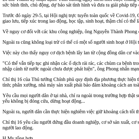
sức bình tĩnh, chủ động, dự báo sát tình hình và đưa ra giải pháp tiếp
Trước đó ngày 29-5, tại Hội nghị trực tuyến toàn quốc về Covid-19
giao lưu, tiếp xúc trong lao động, học tập, sinh hoạt, thậm chí có thể l
Về nguy cơ đối với các khu công nghiệp, ông Nguyễn Thành Phong c
Ngoài ra cũng không loại trừ có thể có một số người sinh hoạt ở Hội
Việc này cho thấy nguy cơ dịch bệnh lây lan từ cộng đồng dân cư và
"Có thể vẫn tiếp tục ghi nhận các ổ dịch rải rác, các chùm ca bệnh t
nhập cảnh từ nước ngoài chưa được phát hiện", ông Phong nhấn mạn
Chỉ thị 16 của Thủ tướng Chính phủ quy định địa phương thực hiện theo
tỉnh; phân xưởng, nhà máy sản xuất phải bảo đảm khoảng cách an toàn
Yêu cầu mọi người dân ở tại nhà, chỉ ra ngoài trong trường hợp thật 
yếu không bị đóng cửa, dừng hoạt động...
Ngoài ra, người dân cần thực hiện nghiêm việc giữ khoảng cách tối th
Chỉ thị 16 yêu cầu người đứng đầu doanh nghiệp, cơ sở sản xuất, cơ 
người lao động.
H.My tổng hợp