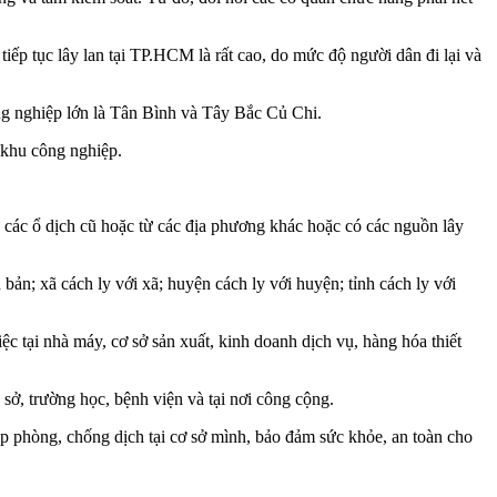
p tục lây lan tại TP.HCM là rất cao, do mức độ người dân đi lại và
g nghiệp lớn là Tân Bình và Tây Bắc Củ Chi.
 khu công nghiệp.
ừ các ổ dịch cũ hoặc từ các địa phương khác hoặc có các nguồn lây
bản; xã cách ly với xã; huyện cách ly với huyện; tỉnh cách ly với
ệc tại nhà máy, cơ sở sản xuất, kinh doanh dịch vụ, hàng hóa thiết
sở, trường học, bệnh viện và tại nơi công cộng.
áp phòng, chống dịch tại cơ sở mình, bảo đảm sức khỏe, an toàn cho