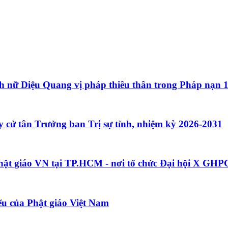
 nữ Diệu Quang vị pháp thiêu thân trong Pháp nạn 
cử tân Trưởng ban Trị sự tỉnh, nhiệm kỳ 2026-2031
 Phật giáo VN tại TP.HCM - nơi tổ chức Đại hội X GH
ểu của Phật giáo Việt Nam