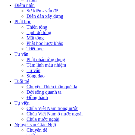
Điểm nhìn
Sự kiện - vấn đề
Diễn đàn xây dựng
Phật học
Thiền tông
Tịnh độ tông
Mật tông
Phật học lược khảo
Triết học
Tư vấn
Phật pháp ứng dụng
Tâm linh mầu nhiệm
Tư vấn
Sống đạo
Tuổi trẻ
Chuyện Thiên thần quét lá
Đời sống quanh ta
Đồng hành
Tự viện
Chùa Việt Nam trong nước
Chùa Việt Nam ở nước ngoài
Chùa nước ngoài
Nguyệt san Giác Ngộ
Chuyên đề