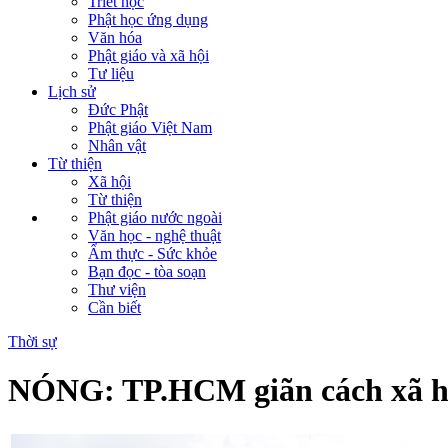
Triết học
Phật học ứng dụng
Văn hóa
Phật giáo và xã hội
Tư liệu
Lịch sử
Đức Phật
Phật giáo Việt Nam
Nhân vật
Từ thiện
Xã hội
Từ thiện
Phật giáo nước ngoài
Văn học - nghệ thuật
Ẩm thực - Sức khỏe
Bạn đọc - tòa soạn
Thư viện
Cần biết
Thời sự
NÓNG: TP.HCM giãn cách xã hội