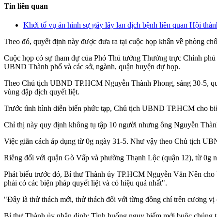
Tin liên quan
Khởi tố vụ án hình sự gây lây lan dịch bệnh liên quan Hội th
Theo đó, quyết định này được đưa ra tại cuộc họp khẩn về phòng ch
Cuộc họp có sự tham dự của Phó Thủ tướng Thường trực Chính p
UBND Thành phố và các sở, ngành, quận huyện dự họp.
Theo Chủ tịch UBND TP.HCM Nguyễn Thành Phong, sáng 30-5, qua đi
vùng dập dịch quyết liệt.
Trước tình hình diễn biến phức tạp, Chủ tịch UBND TP.HCM cho biết:
Chỉ thị này quy định không tụ tập 10 người nhưng ông Nguyễn Thành
Việc giãn cách áp dụng từ 0g ngày 31-5. Như vậy theo Chủ tịch UBN
Riêng đối với quận Gò Vấp và phường Thạnh Lộc (quận 12), từ 0g ng
Phát biểu trước đó, Bí thư Thành ủy TP.HCM Nguyễn Văn Nên cho biế
phải có các biện pháp quyết liệt và có hiệu quả nhất".
"Đây là thử thách mới, thử thách đối với từng đồng chí trên cương vị
Bí thư Thành ủy nhận định: Tình huống nguy hiểm mới buộc chúng ta