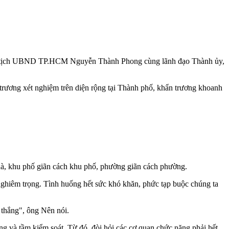
ủ tịch UBND TP.HCM Nguyễn Thành Phong cùng lãnh đạo Thành ủy,
ơng xét nghiệm trên diện rộng tại Thành phố, khẩn trương khoanh
hà, khu phố giãn cách khu phố, phường giãn cách phường.
ghiêm trọng. Tình huống hết sức khó khăn, phức tạp buộc chúng ta
n thắng", ông Nên nói.
 và tầm kiểm soát. Từ đó, đòi hỏi các cơ quan chức năng phải hết