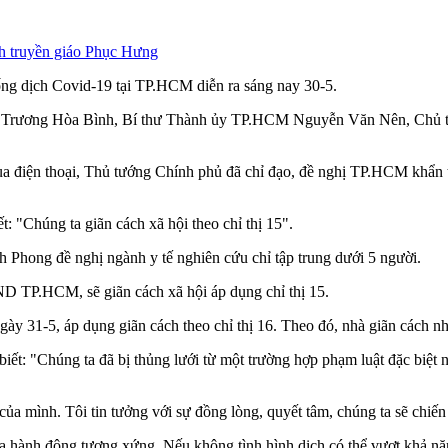
ánh truyền giáo Phục Hưng
ống dịch Covid-19 tại TP.HCM diễn ra sáng nay 30-5.
hủ Trương Hòa Bình, Bí thư Thành ủy TP.HCM Nguyễn Văn Nên, Ch
ện thoại, Thủ tướng Chính phủ đã chỉ đạo, đề nghị TP.HCM khẩn trư
 "Chúng ta giãn cách xã hội theo chỉ thị 15".
 Phong đề nghị ngành y tế nghiên cứu chỉ tập trung dưới 5 người.
D TP.HCM, sẽ giãn cách xã hội áp dụng chỉ thị 15.
ày 31-5, áp dụng giãn cách theo chỉ thị 16. Theo đó, nhà giãn cách n
t: "Chúng ta đã bị thủng lưới từ một trường hợp phạm luật đặc biệt n
 của mình. Tôi tin tưởng với sự đồng lòng, quyết tâm, chúng ta sẽ chiế
 hành động tương xứng. Nếu không tình hình dịch có thể vượt khả năng