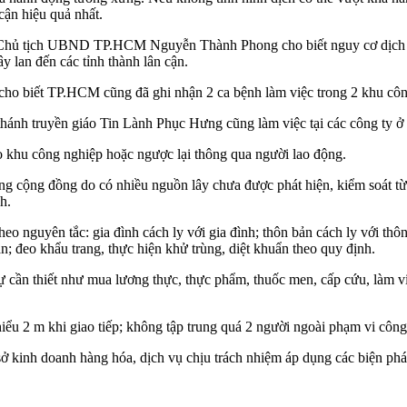
 cận hiệu quả nhất.
, Chủ tịch UBND TP.HCM Nguyễn Thành Phong cho biết nguy cơ dịch tiế
ây lan đến các tỉnh thành lân cận.
ho biết TP.HCM cũng đã ghi nhận 2 ca bệnh làm việc trong 2 khu côn
 thánh truyền giáo Tin Lành Phục Hưng cũng làm việc tại các công ty ở
o khu công nghiệp hoặc ngược lại thông qua người lao động.
rong cộng đồng do có nhiều nguồn lây chưa được phát hiện, kiểm soát t
h.
 nguyên tắc: gia đình cách ly với gia đình; thôn bản cách ly với thôn 
; đeo khẩu trang, thực hiện khử trùng, diệt khuẩn theo quy định.
sự cần thiết như mua lương thực, thực phẩm, thuốc men, cấp cứu, làm vi
iểu 2 m khi giao tiếp; không tập trung quá 2 người ngoài phạm vi công 
sở kinh doanh hàng hóa, dịch vụ chịu trách nhiệm áp dụng các biện ph