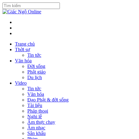
Trang chủ
Thời sự
Tin tức
Văn hóa
Đời sống
Phật giáo
Du lịch
Video
Tin tức
Văn hóa
Đạo Phật & đời sống
Tài liệu
Pháp thoại
Nghi lễ
Ẩm thực chay
Âm nhạc
Sân khấu
Phim