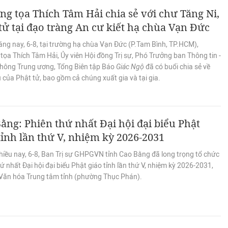
g tọa Thích Tâm Hải chia sẻ với chư Tăng Ni,
tử tại đạo tràng An cư kiết hạ chùa Vạn Đức
áng nay, 6-8, tại trường hạ chùa Vạn Đức (P.Tam Bình, TP.HCM),
ọa Thích Tâm Hải, Ủy viên Hội đồng Trị sự, Phó Trưởng ban Thông tin -
thông Trung ương, Tổng Biên tập Báo
Giác Ngộ
đã có buổi chia sẻ về
 của Phật tử, bao gồm cả chúng xuất gia và tại gia.
ằng: Phiên thứ nhất Đại hội đại biểu Phật
tỉnh lần thứ V, nhiệm kỳ 2026-2031
hiều nay, 6-8, Ban Trị sự GHPGVN tỉnh Cao Bằng đã long trọng tổ chức
ứ nhất Đại hội đại biểu Phật giáo tỉnh lần thứ V, nhiệm kỳ 2026-2031,
 Văn hóa Trung tâm tỉnh (phường Thục Phán).