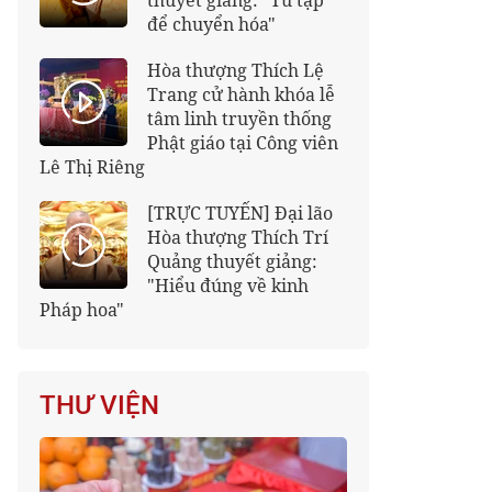
thuyết giảng: "Tu tập
để chuyển hóa"
Hòa thượng Thích Lệ
Trang cử hành khóa lễ
tâm linh truyền thống
Phật giáo tại Công viên
Lê Thị Riêng
[TRỰC TUYẾN] Đại lão
Hòa thượng Thích Trí
Quảng thuyết giảng:
"Hiểu đúng về kinh
Pháp hoa"
THƯ VIỆN