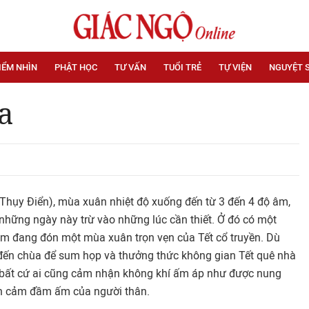
IỂM NHÌN
PHẬT HỌC
TƯ VẤN
TUỔI TRẺ
TỰ VIỆN
NGUYỆT 
xa
Thụy Điển), mùa xuân nhiệt độ xuống đến từ 3 đến 4 độ âm,
 những ngày này trừ vào những lúc cần thiết. Ở đó có một
Tâm đang đón một mùa xuân trọn vẹn của Tết cổ truyền. Dù
ẫn đến chùa để sum họp và thưởng thức không gian Tết quê nhà
 bất cứ ai cũng cảm nhận không khí ấm áp như được nung
nh cảm đầm ấm của người thân.