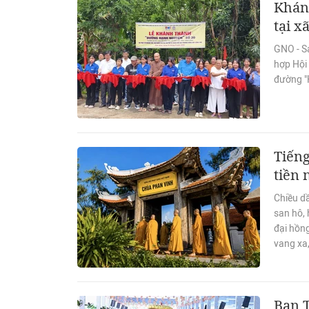
Khán
tại x
GNO - Sá
hợp Hội
đường "
Tiếng
tiền
Chiều d
san hô, 
đại hồn
vang xa,
Ban 