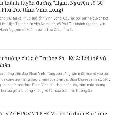
h thành tuyến đường "Hạnh Nguyện số 30"
ã Phú Túc (tỉnh Vĩnh Long)
ng 5-8, tại xã Phúc Túc, tỉnh Vĩnh Long, Câu lạc bộ Hạnh Nguyện kết
 Liên Hiệp Thanh niên Việt Nam tỉnh, xã Phú Túc khánh thành tuyến
Hạnh Nguyện số 30" thuộc tổ 1 và 2, ấp Phú Tân.
 chuông chùa ở Trường Sa - Kỳ 2: Lời thề với
 nhân
ần buông trên đảo Phan Vinh. Từng con sóng vẫn miệt mài vỗ vào bờ
hòa cùng gió mang theo vị mặn của biển cả. Giữa khung cảnh ấy, tiếng
g chung từ mái chùa Phan Vinh bất chợt ngân lên, trầm mặc nhưng
 lan tỏa giữa khoảng không vô tận của biển trời Trường Sa.
Trị sự GHPGVN TP.HCM đến tổ đình Đại Tòng