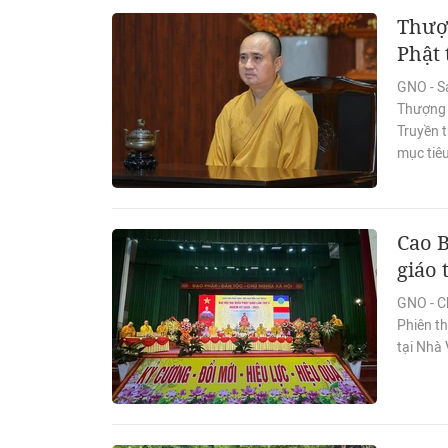
Thượn
Phật 
GNO - S
Thượng t
Truyền 
mục tiêu
Cao B
giáo 
GNO - C
Phiên th
tại Nhà