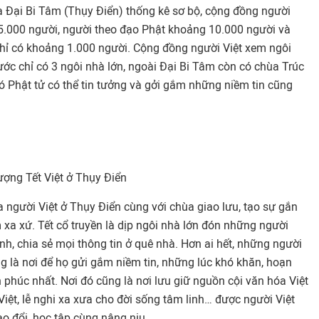
ùa Đại Bi Tâm (Thụy Điển) thống kê sơ bộ, cộng đồng người
5.000 người, người theo đạo Phật khoảng 10.000 người và
hỉ có khoảng 1.000 người. Cộng đồng người Việt xem ngôi
nước chỉ có 3 ngôi nhà lớn, ngoài Đại Bi Tâm còn có chùa Trúc
ó Phật tử có thể tin tưởng và gởi gắm những niềm tin cũng
ượng Tết Việt ở Thụy Điển
a người Việt ở Thụy Điển cùng với chùa giao lưu, tạo sự gắn
m
xa xứ. Tết cổ truyền là dịp ngôi nhà lớn đón những người
ình, chia sẻ mọi thông tin ở quê nhà. Hơn ai hết, những người
g là nơi để họ gửi gắm niềm tin, những lúc khó khăn, hoạn
phúc nhất. Nơi đó cũng là nơi lưu giữ nguồn cội văn hóa Việt
iệt, lễ nghi xa xưa cho đời sống tâm linh… được người Việt
ao đổi, học tập cùng nâng niu.