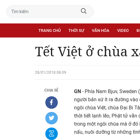
TRANG CHỦ
THỜI SỰ
VĂN HÓA
VIDEO
Đ
Tết Việt ở chùa 
28/01/2018 08:09
CHIA SẺ
GN
- Phía Nam Bjuv, Sweden (
người bản xứ ít ra đường vào
ngôi chùa Việt, chùa Đại Bi 
thời tiết lạnh lẽo, Phật tử v
trong một ngôi chùa mà ở đó
nấu, nuôi dưỡng từ những tì