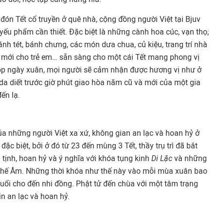
ón Tết cổ truyền ở quê nhà, cộng đồng người Việt tại Bjuv
u phẩm cần thiết. Đặc biệt là những cành hoa cúc, vạn thọ;
h tét, bánh chưng, các món dưa chua, củ kiệu, trang trí nhà
 mới cho trẻ em… sẵn sàng cho một cái Tết mang phong vị
 ngày xuân, mọi người sẽ cảm nhận được hương vị như ở
da diết trước giờ phút giao hòa năm cũ và mới của một gia
đến lạ.
ủa những người Việt xa xứ, không gian an lạc và hoan hỷ ở
ặc biệt, bởi ở đó từ 23 đến mùng 3 Tết, thầy trụ trì đã bắt
 tịnh, hoan hỷ và ý nghĩa với khóa tụng kinh
Di Lặc
và những
Thế Âm. Những thời khóa như thế này vào mỗi mùa xuân bao
tuổi cho đến nhi đồng. Phật tử đến chùa với một tâm trạng
in an lạc và hoan hỷ.