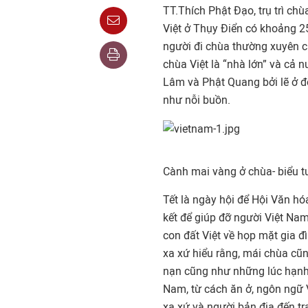
TT.Thích Phật Đạo, trụ trì ch
Việt ở Thụy Điển có khoảng 2
người đi chùa thường xuyên c
chùa Việt là “nhà lớn” và cả 
Lâm và Phật Quang bởi lẽ ở đ
như nỗi buồn.
Cành mai vàng ở chùa- biểu t
Tết là ngày hội để Hội Văn hó
kết để giúp đỡ người Việt
Na
con đất Việt về họp mặt gia đ
xa xứ hiểu rằng, mái chùa cũn
nạn cũng như những lúc hạnh 
Nam, từ cách ăn ở, ngôn ngữ V
xa xứ và người bản địa đến tr