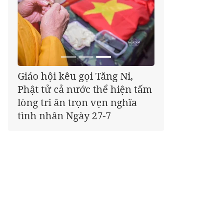
Đã có 25/34 tỉnh, thành phố
tổ chức Đại hội đại biểu Phật
giáo nhiệm kỳ 2026-2031