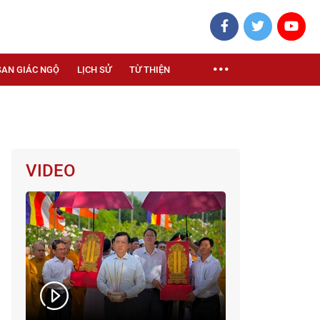
SAN GIÁC NGỘ
LỊCH SỬ
TỪ THIỆN
VIDEO