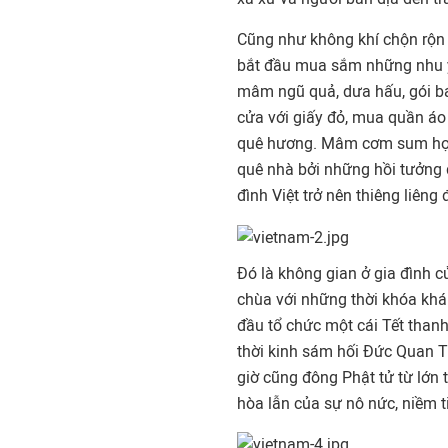
Cũng như không khí chộn rộn đ
bắt đầu mua sắm những nhu yế
mâm ngũ quả, dưa hấu, gói bán
cửa với giấy đỏ, mua quần áo
quê hương. Mâm cơm sum họp
quê nhà bởi những hồi tưởng 
đình Việt trở nên thiêng liêng 
Đó là không gian ở gia đình c
chùa với những thời khóa khá đ
đầu tổ chức một cái Tết thanh
thời kinh sám hối Đức Quan 
giờ cũng đông Phật tử từ lớn 
hòa lẫn của sự nô nức, niềm t