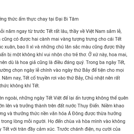
ởng thức ẩm thực chay tại Đại Bi Tâm
ỗi năm ngay từ trước Tết rất lâu, thầy về Việt
Nam
sắm lễ,
a cũng có được hai cành mai vàng tượng trưng cho cái Tết
c xuân, bao lì xì và những chú lân sắc màu cũng được thầy
ẩn bị một không khí vui nhộn cho trẻ thơ. Ở xứ này, hoa mai,
ên dù là hoa giả cũng là điều đáng quý. Trong ba ngày Tết,
thường chọn ngày lễ chính vào ngày thứ Bảy để tiện cho mọi
Năm nay, Tết cổ truyền rơi vào thứ Bảy, Chủ nhật nên rất
hức không khí Tết.
bên ngoài, những ngày Tết Việt để lại ấn tượng không thể quên
 lớn lên và trưởng thành trên đất nước Thụy Điển. Niềm khao
ng và thưởng thức nền văn hóa Á Đông được thừa hưởng
 trong lòng mỗi người. Họ đến chùa và hòa mình vào không
Tết với tràn đầy cảm xúc. Trước chánh điện, nụ cười của