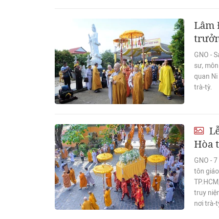
Lâm 
trưởn
GNO - Sá
sư, môn 
quan Ni
trà-tỳ.
Lễ
Hòa t
GNO - 7 
tôn giá
TP.HCM,
truy ni
nơi trà-t