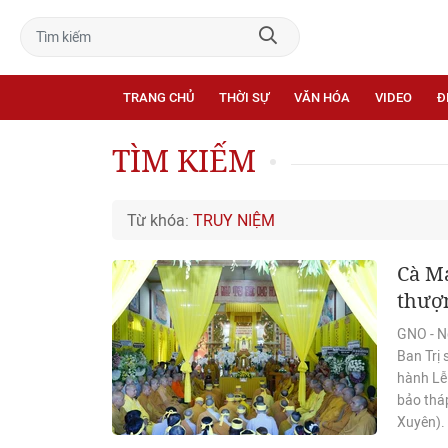
TRANG CHỦ
THỜI SỰ
VĂN HÓA
VIDEO
Đ
TÌM KIẾM
Từ khóa:
TRUY NIỆM
Cà M
thượ
GNO - N
Ban Trị
hành Lễ
bảo thá
Xuyên).