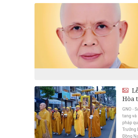
Lễ
Hòa t
GNO - S
tang và
pháp qu
Trưởng 
Đồng Nai