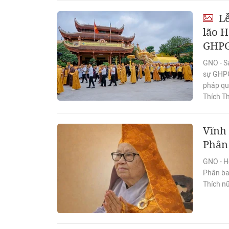
Lễ
lão 
GHPG
GNO - S
sự GHPG
pháp qu
Thích T
Vĩnh 
Phân 
GNO - H
Phân ban
Thích nữ