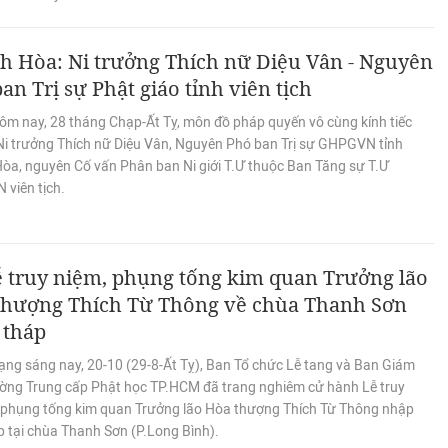
h Hòa: Ni trưởng Thích nữ Diệu Vân - Nguyên
an Trị sự Phật giáo tỉnh viên tịch
ôm nay, 28 tháng Chạp-Ất Tỵ, môn đồ pháp quyến vô cùng kính tiếc
 Ni trưởng Thích nữ Diệu Vân, Nguyên Phó ban Trị sự GHPGVN tỉnh
òa, nguyên Cố vấn Phân ban Ni giới T.Ư thuộc Ban Tăng sự T.Ư
viên tịch.
 truy niệm, phụng tống kim quan Trưởng lão
thượng Thích Từ Thông về chùa Thanh Sơn
 tháp
ạng sáng nay, 20-10 (29-8-Ất Tỵ), Ban Tổ chức Lễ tang và Ban Giám
ường Trung cấp Phật học TP.HCM đã trang nghiêm cử hành Lễ truy
 phụng tống kim quan Trưởng lão Hòa thượng Thích Từ Thông nhập
p tại chùa Thanh Sơn (P.Long Bình).