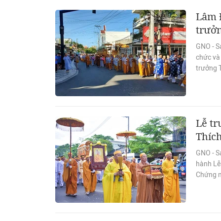
Lâm 
trưởn
GNO - Sá
chức và
trưởng T
Lễ t
Thích
GNO - S
hành Lễ
Chứng m