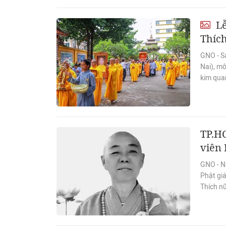
Lễ
Thích
GNO - Sá
Nai), m
kim qua
TP.HC
viên 
GNO - N
Phật gi
Thích nữ