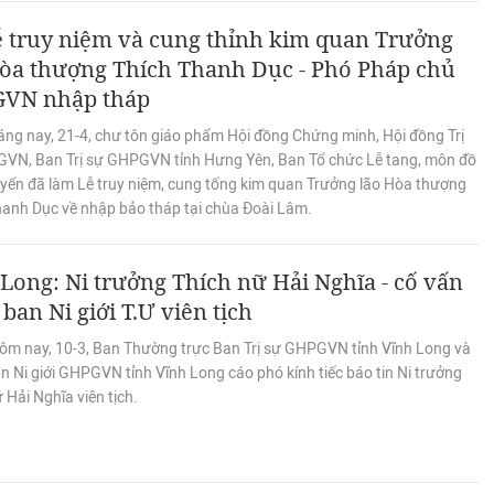
 truy niệm và cung thỉnh kim quan Trưởng
Hòa thượng Thích Thanh Dục - Phó Pháp chủ
VN nhập tháp
áng nay, 21-4, chư tôn giáo phẩm Hội đồng Chứng minh, Hội đồng Trị
VN, Ban Trị sự GHPGVN tỉnh Hưng Yên, Ban Tổ chức Lễ tang, môn đồ
yến đã làm Lễ truy niệm, cung tống kim quan Trưởng lão Hòa thượng
hanh Dục về nhập bảo tháp tại chùa Đoài Lâm.
Long: Ni trưởng Thích nữ Hải Nghĩa - cố vấn
ban Ni giới T.Ư viên tịch
ôm nay, 10-3, Ban Thường trực Ban Trị sự GHPGVN tỉnh Vĩnh Long và
 Ni giới GHPGVN tỉnh Vĩnh Long cáo phó kính tiếc báo tin Ni trưởng
 Hải Nghĩa viên tịch.