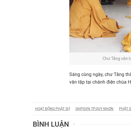
Chư Tăng vân tậ
Sáng cùng ngày, chư Tăng thàn
vân tập tại chánh điện chùa H
HOẠT ĐỘNG PHẬT SỰ
GHPGVN TP.QUY NHƠN
PHẬT G
BÌNH LUẬN