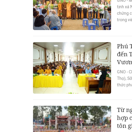
GNO - M
tịnh xá
chứng c
trong vi
Phú T
đến T
Vươ
GNO - C
Thọ), Sở
thức phá
Từ ng
hợp c
tôn g