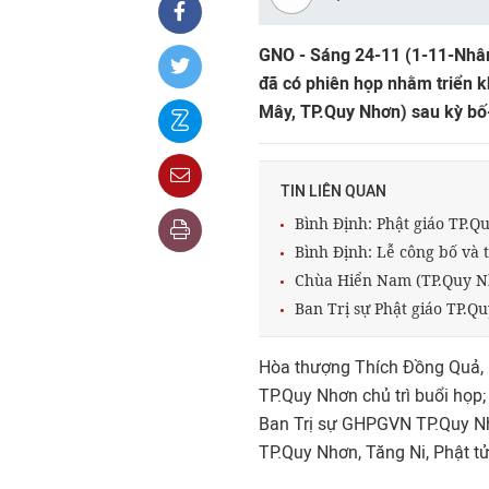
GNO - Sáng 24-11 (1-11-Nhâ
đã có phiên họp nhằm triển 
Mây, TP.Quy Nhơn) sau kỳ bố-
TIN LIÊN QUAN
Bình Định: Phật giáo TP.Q
Bình Định: Lễ công bố và 
Chùa Hiển Nam (TP.Quy Nh
Ban Trị sự Phật giáo TP.Q
Hòa thượng Thích Đồng Quả, 
TP.Quy Nhơn chủ trì buổi họ
Ban Trị sự GHPGVN TP.Quy Nh
TP.Quy Nhơn, Tăng Ni, Phật tử