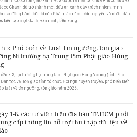
ô hình “Cơ sở tôn giáo xanh” vừa được ra mắt tại chùa Phước Bửu và
 Ngọc Chánh đã trở thành một dấu ấn xanh đầy trách nhiệm, minh
ho sự đồng hành bền bỉ của Phật giáo cùng chính quyền và nhân dân
ệc kiến tạo một đô thị văn minh, bền vững.
họ: Phổ biến về Luật Tín ngưỡng, tôn giáo
ăng Ni trường hạ Trung tâm Phật giáo Hùng
ng
hiều 7-8, tại trường hạ Trung tâm Phật giáo Hùng Vương (tỉnh Phú
 Dân tộc và Tôn giáo tỉnh tổ chức Hội nghị tuyên truyền, phổ biến kiến
p luật về tín ngưỡng, tôn giáo năm 2026.
ày 1-8, các tự viện trên địa bàn TP.HCM phối
ung cấp thông tin hỗ trợ thu thập dữ liệu về
iáo