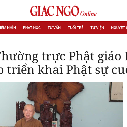
IỂM NHÌN
PHẬT HỌC
TƯ VẤN
TUỔI TRẺ
TỰ VIỆN
NGUYỆT 
hường trực Phật giáo 
 triển khai Phật sự c