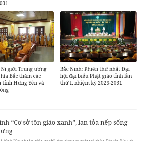
2031
 Ni giới Trung ương
Bắc Ninh: Phiên thứ nhất Đại
phía Bắc thăm các
hội đại biểu Phật giáo tỉnh lần
ạ tỉnh Hưng Yên và
thứ I, nhiệm kỳ 2026-2031
hòng
nh “Cơ sở tôn giáo xanh”, lan tỏa nếp sống
vững