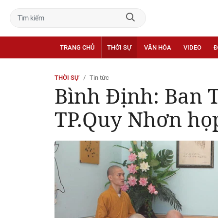
TRANG CHỦ
THỜI SỰ
VĂN HÓA
VIDEO
Đ
THỜI SỰ
Tin tức
Bình Định: Ban T
TP.Quy Nhơn họp