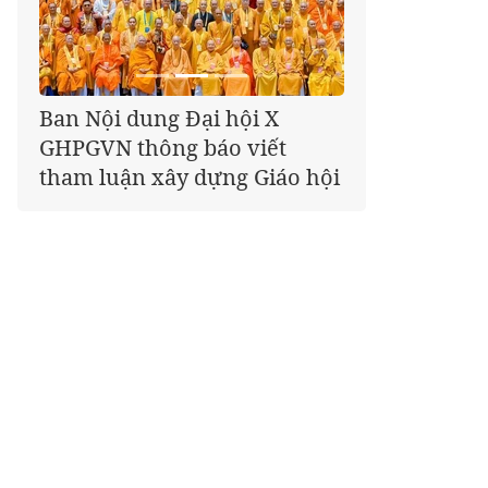
Giáo hội kêu gọi Tăng Ni,
Phật tử cả nước thể hiện tấm
lòng tri ân trọn vẹn nghĩa
tình nhân Ngày 27-7