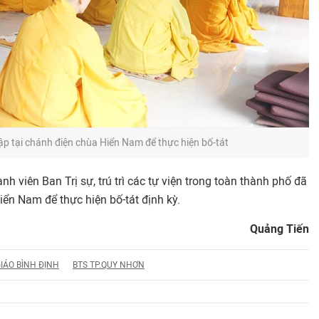
p tại chánh điện chùa Hiển Nam để thực hiện bố-tát
h viên Ban Trị sự, trú trì các tự viện trong toàn thành phố đã
iển Nam để thực hiện bố-tát định kỳ.
Quảng Tiến
IÁO BÌNH ĐỊNH
BTS TP.QUY NHƠN