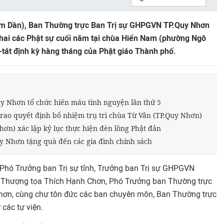
m Dần), Ban Thường trực Ban Trị sự GHPGVN TP.Quy Nhơn
khai các Phật sự cuối năm tại chùa Hiển Nam (phường Ngô
tát định kỳ hàng tháng của Phật giáo Thành phố.
uy Nhơn tổ chức hiến máu tình nguyện lần thứ 5
trao quyết định bổ nhiệm trụ trì chùa Từ Vân (TP.Quy Nhơn)
ơn) xác lập kỷ lục thực hiện đèn lồng Phật đản
uy Nhơn tặng quà đến các gia đình chính sách
Phó Trưởng ban Trị sự tỉnh, Trưởng ban Trị sự GHPGVN
p; Thượng tọa Thích Hạnh Chơn, Phó Trưởng ban Thường trực
ơn, cùng chư tôn đức các ban chuyên môn, Ban Thường trực
 các tự viện.