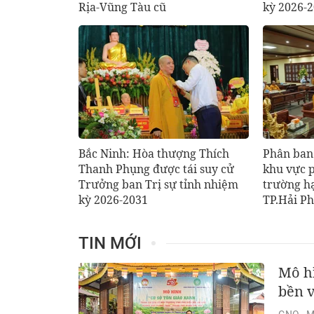
Rịa-Vũng Tàu cũ
kỳ 2026-
Bắc Ninh: Hòa thượng Thích
Phân ban
Thanh Phụng được tái suy cử
khu vực 
Trưởng ban Trị sự tỉnh nhiệm
trường h
kỳ 2026-2031
TP.Hải P
TIN MỚI
Mô hì
bền 