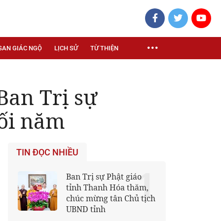
SAN GIÁC NGỘ
LỊCH SỬ
TỪ THIỆN
Ban Trị sự
uối năm
TIN ĐỌC NHIỀU
1
Ban Trị sự Phật giáo
tỉnh Thanh Hóa thăm,
chúc mừng tân Chủ tịch
UBND tỉnh