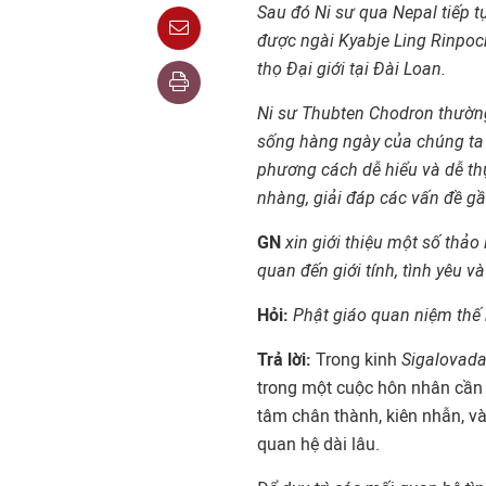
Sau đó Ni sư qua Nepal tiếp t
được ngài Kyabje Ling Rinpoc
thọ Đại giới tại Đài Loan.
Ni sư Thubten Chodron thường
sống hàng ngày của chúng ta v
phương cách dễ hiểu và dễ thự
nhàng, giải đáp các vấn đề gần
GN
xin giới thiệu một số thảo
quan đến giới tính, tình yêu v
Hỏi:
Phật giáo quan niệm thế 
Trả lời:
Trong kinh
Sigalovad
trong một cuộc hôn nhân cần 
tâm chân thành, kiên nhẫn, và
quan hệ dài lâu.