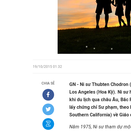
19/10/2015 01:32
CHIA SẺ
GN - Ni sư Thubten Chodron (
Los Angeles (Hoa Kỳ). Ni sư
khi du lịch qua châu Âu, Bắc 
lấy chứng chỉ Sư phạm, theo 
Southern California) về Giáo 
Năm 1975, Ni sư tham dự một