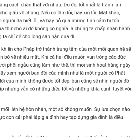
ng cách chân thật với nhau. Do đó, tốt nhất là tránh làm
he giấu về chúng. Nếu có lầm lỗi, hãy xin lỗi. Mặt khác,
 người đã biết lỗi, và hãy bỏ qua những tình cảm bị tổn
ha thứ cho ai đó không có nghĩa là chúng ta chấp nhận hành
ta chỉ để cho lòng sân hận qua đi.
c khiến cho Pháp trở thành trung tâm của một mối quan hệ sẽ
ắn bó về nhiều mặt. Khi cả hai đều muốn vun trồng các đức
ười phối ngẫu cũng làm như thế, thì mọi sinh hoạt hàng ngày
 Hãy xem người bạn đời của mình như là một người có Phật
đời của mình không được tốt đẹp, bạn cũng sẽ nhìn người đó
ấp nhưng vẫn có những điều tốt và những khía cạnh tuyệt vời
mối liên hệ hôn nhân, một số không muốn. Sự lựa chọn nào
ực con cái phải lập gia đình hay tạo dựng gia đình là điều