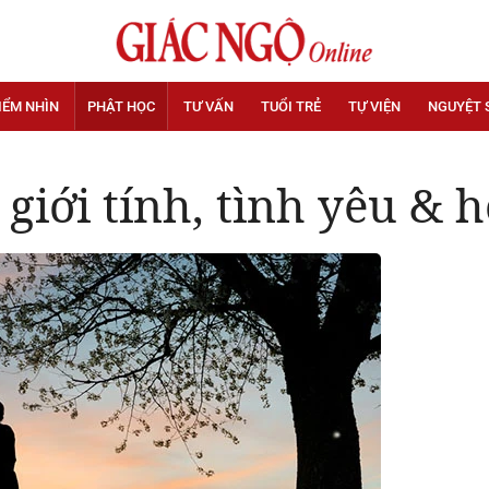
IỂM NHÌN
PHẬT HỌC
TƯ VẤN
TUỔI TRẺ
TỰ VIỆN
NGUYỆT 
 giới tính, tình yêu &