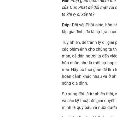
Hỏi:
Phật giáo quan niệm thế 
của Đức Phật để đối mặt với n
ta khi ly dị xảy ra?
Đáp:
Đối với Phật giáo, hôn n
lập gia đình, đó là sự lựa chọ
Tuy nhiên, để tránh ly dị, giải
các phim ảnh cho chúng ta t
mạn, dễ dẫn người ta đến việc
hôn nhân như là một sự hợp d
mãi. Hãy bỏ thời gian để tìm h
hoàn cảnh khác nhau và ở nhữ
sống gia đình.
Sự xung đột là tự nhiên thôi, v
và các kỹ thuật để giải quyế
mình là quý báu và nuôi dưỡng