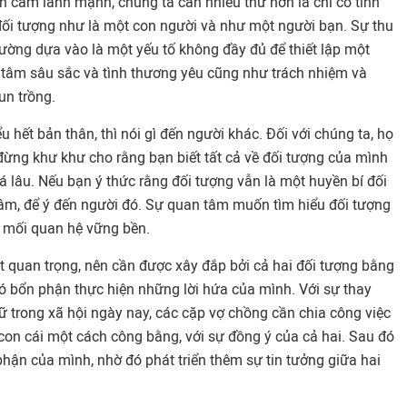
nh cảm lành mạnh, chúng ta cần nhiều thứ hơn là chỉ có tình
đối tượng như là một con người và như một người bạn. Sự thu
thường dựa vào là một yếu tố không đầy đủ để thiết lập một
 tâm sâu sắc và tình thương yêu cũng như trách nhiệm và
un trồng.
 hết bản thân, thì nói gì đến người khác. Đối với chúng ta, họ
đừng khư khư cho rằng bạn biết tất cả về đối tượng của mình
á lâu. Nếu bạn ý thức rằng đối tượng vẫn là một huyền bí đối
 tâm, để ý đến người đó. Sự quan tâm muốn tìm hiểu đối tượng
 mối quan hệ vững bền.
t quan trọng, nên cần được xây đắp bởi cả hai đối tượng bằng
 bổn phận thực hiện những lời hứa của mình. Với sự thay
ữ trong xã hội ngày nay, các cặp vợ chồng cần chia công việc
con cái một cách công bằng, với sự đồng ý của cả hai. Sau đó
hận của mình, nhờ đó phát triển thêm sự tin tưởng giữa hai