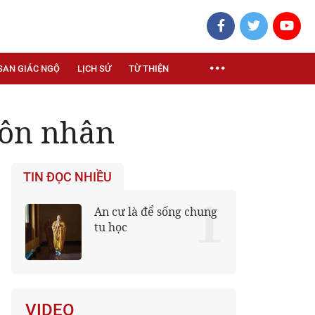
SAN GIÁC NGỘ
LỊCH SỬ
TỪ THIỆN
 hôn nhân
TIN ĐỌC NHIỀU
1
An cư là để sống chung
tu học
VIDEO