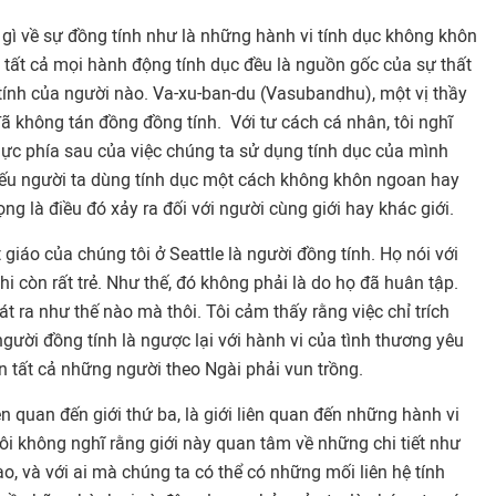
 gì về sự đồng tính như là những hành vi tính dục không khôn
, tất cả mọi hành động tính dục đều là nguồn gốc của sự thất
i tính của người nào. Va-xu-ban-du (Vasubandhu), một vị thầy
đã không tán đồng đồng tính. Với tư cách cá nhân, tôi nghĩ
lực phía sau của việc chúng ta sử dụng tính dục của mình
nếu người ta dùng tính dục một cách không khôn ngoan hay
ọng là điều đó xảy ra đối với người cùng giới hay khác giới.
giáo của chúng tôi ở Seattle là người đồng tính. Họ nói với
khi còn rất trẻ. Như thế, đó không phải là do họ đã huân tập.
t ra như thế nào mà thôi. Tôi cảm thấy rằng việc chỉ trích
gười đồng tính là ngược lại với hành vi của tình thương yêu
n tất cả những người theo Ngài phải vun trồng.
ên quan đến giới thứ ba, là giới liên quan đến những hành vi
ôi không nghĩ rằng giới này quan tâm về những chi tiết như
ào, và với ai mà chúng ta có thể có những mối liên hệ tính