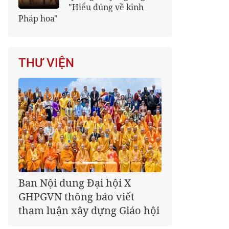
"Hiểu đúng về kinh
Pháp hoa"
THƯ VIỆN
Giáo hội kêu gọi Tăng Ni,
Phật tử cả nước thể hiện tấm
lòng tri ân trọn vẹn nghĩa
tình nhân Ngày 27-7