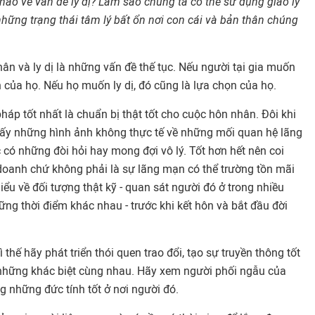
nào về vấn đề ly dị? Làm sao chúng ta có thể sử dụng giáo lý
hững trạng thái tâm lý bất ổn nơi con cái và bản thân chúng
hân và ly dị là những vấn đề thế tục. Nếu người tại gia muốn
n của họ. Nếu họ muốn ly dị, đó cũng là lựa chọn của họ.
 pháp tốt nhất là chuẩn bị thật tốt cho cuộc hôn nhân. Đôi khi
hấy những hình ảnh không thực tế về những mối quan hệ lãng
 có những đòi hỏi hay mong đợi vô lý. Tốt hơn hết nên coi
oanh chứ không phải là sự lãng mạn có thể trường tồn mãi
iểu về đối tượng thật kỹ - quan sát người đó ở trong nhiều
ng thời điểm khác nhau - trước khi kết hôn và bắt đầu đời
ì thế hãy phát triển thói quen trao đổi, tạo sự truyền thông tốt
t những khác biệt cùng nhau. Hãy xem người phối ngẫu của
 những đức tính tốt ở nơi người đó.