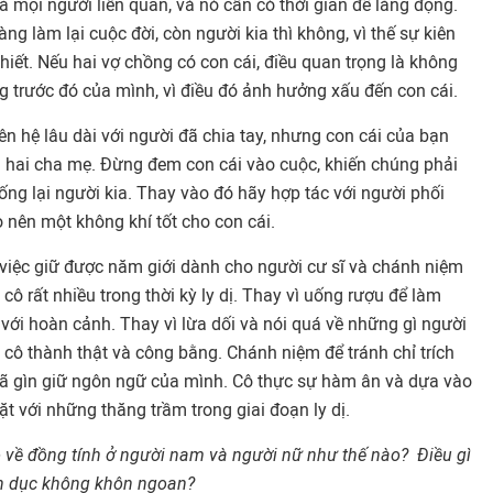
cả mọi người liên quan, và nó cần có thời gian để lắng đọng.
g làm lại cuộc đời, còn người kia thì không, vì thế sự kiên
thiết. Nếu hai vợ chồng có con cái, điều quan trọng là không
g trước đó của mình, vì điều đó ảnh hưởng xấu đến con cái.
ên hệ lâu dài với người đã chia tay, nhưng con cái của bạn
cả hai cha mẹ. Đừng đem con cái vào cuộc, khiến chúng phải
ng lại người kia. Thay vào đó hãy hợp tác với người phối
o nên một không khí tốt cho con cái.
g việc giữ được năm giới dành cho người cư sĩ và chánh niệm
cô rất nhiều trong thời kỳ ly dị. Thay vì uống rượu để làm
t với hoàn cảnh. Thay vì lừa dối và nói quá về những gì người
cô thành thật và công bằng. Chánh niệm để tránh chỉ trích
đã gìn giữ ngôn ngữ của mình. Cô thực sự hàm ân và dựa vào
ặt với những thăng trầm trong giai đoạn ly dị.
 về đồng tính ở người nam và người nữ như thế nào? Điều gì
nh dục không khôn ngoan?