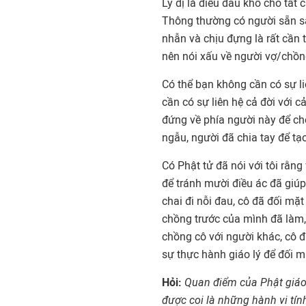
Ly dị là điều đau khổ cho tất 
Thông thường có người sẵn sàn
nhẫn và chịu đựng là rất cần 
nên nói xấu về người vợ/chồn
Có thể bạn không cần có sự li
cần có sự liên hệ cả đời với 
đứng về phía người này để chố
ngẫu, người đã chia tay để tạ
Có Phật tử đã nói với tôi rằn
để tránh mười điều ác đã giúp 
chai đi nỗi đau, cô đã đối mặ
chồng trước của mình đã làm, 
chồng cô với người khác, cô 
sự thực hành giáo lý để đối m
Hỏi:
Quan điểm của Phật giáo
được coi là những hành vi tí