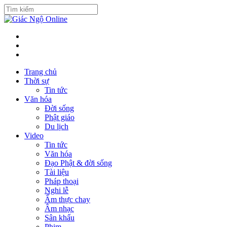
Trang chủ
Thời sự
Tin tức
Văn hóa
Đời sống
Phật giáo
Du lịch
Video
Tin tức
Văn hóa
Đạo Phật & đời sống
Tài liệu
Pháp thoại
Nghi lễ
Ẩm thực chay
Âm nhạc
Sân khấu
Phim