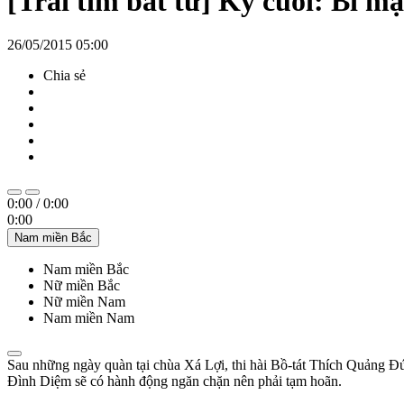
[Trái tim bất tử] Kỳ cuối: Bí mật
26/05/2015 05:00
Chia sẻ
0:00
/
0:00
0:00
Nam miền Bắc
Nam miền Bắc
Nữ miền Bắc
Nữ miền Nam
Nam miền Nam
Sau những ngày quàn tại chùa Xá Lợi, thi hài Bồ-tát Thích Quảng Đ
Đình Diệm sẽ có hành động ngăn chặn nên phải tạm hoãn.