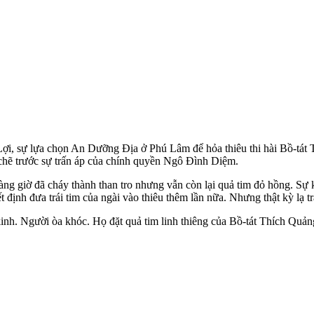
i, sự lựa chọn An Dưỡng Địa ở Phú Lâm để hỏa thiêu thi hài Bồ-tát Th
chẽ trước sự trấn áp của chính quyền Ngô Đình Diệm.
hàng giờ đã cháy thành than tro nhưng vẫn còn lại quả tim đỏ hồng. Sự 
nh đưa trái tim của ngài vào thiêu thêm lần nữa. Nhưng thật kỳ lạ trá
nh. Người òa khóc. Họ đặt quả tim linh thiêng của Bồ-tát Thích Quảng