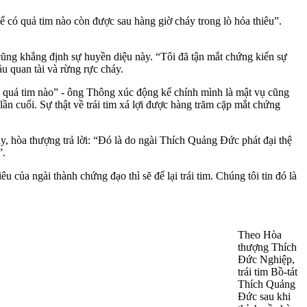
 có quả tim nào còn được sau hàng giờ cháy trong lò hỏa thiêu”.
ng khẳng định sự huyền diệu này. “Tôi đã tận mắt chứng kiến sự
ầu quan tài và rừng rực cháy.
đổi quả tim nào” - ông Thông xúc động kể chính mình là mật vụ cũng
 cuối. Sự thật về trái tim xá lợi được hàng trăm cặp mắt chứng
y, hòa thượng trả lời: “Đó là do ngài Thích Quảng Đức phát đại thệ
”.
a ngài thành chứng đạo thì sẽ để lại trái tim. Chúng tôi tin đó là
Theo Hòa
thượng Thích
Đức Nghiệp,
trái tim Bồ-tát
Thích Quảng
Đức sau khi