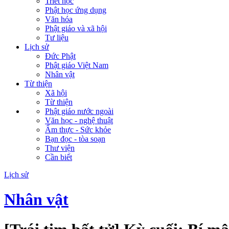
Triết học
Phật học ứng dụng
Văn hóa
Phật giáo và xã hội
Tư liệu
Lịch sử
Đức Phật
Phật giáo Việt Nam
Nhân vật
Từ thiện
Xã hội
Từ thiện
Phật giáo nước ngoài
Văn học - nghệ thuật
Ẩm thực - Sức khỏe
Bạn đọc - tòa soạn
Thư viện
Cần biết
Lịch sử
Nhân vật