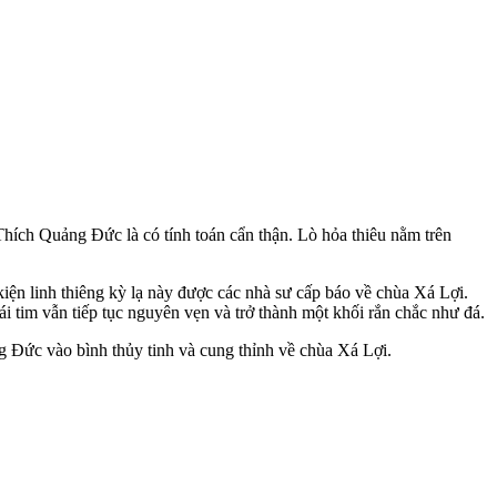
ích Quảng Đức là có tính toán cẩn thận. Lò hỏa thiêu nằm trên
kiện linh thiêng kỳ lạ này được các nhà sư cấp báo về chùa Xá Lợi.
i tim vẫn tiếp tục nguyên vẹn và trở thành một khối rắn chắc như đá.
 Đức vào bình thủy tinh và cung thỉnh về chùa Xá Lợi.