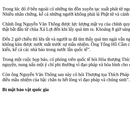
Trong lúc đó ở bên ngoài có những tin đồn xuyên tạc xuất phát từ ng
Nhiều nhân chứng, kể cả những người không phải là Phật tử và cảnh sá
Chính ông Nguyễn Văn Thông được lực lượng mật vụ của chính quyền
thật bắt đầu từ chùa Xá Lợi đến khi lấy quả tim ra. Khoảng 8 giờ sáng
Đến 2 giờ chiều thì lửa tắt và người ta đã tìm thấy quả tim ngài vẫn
không kìm được nước mắt trước sự mầu nhiệm. Ông Tống Hồ Cầm cũng k
kiến, kể cả các nhà báo trong nước lẫn quốc tế”.
Trong một cuộc họp báo, có phóng viên quốc tế hỏi Hòa thượng Thích 
nguyện, nung nấu một ý chí phi thường vì đạo pháp và hòa bình cho dâ
Còn ông Nguyễn Văn Thông sau này có hỏi Thượng tọa Thích Pháp Hoa 
điều mầu nhiệm của bậc chân tu hết lòng vì đạo pháp và chúng sinh”.
Bí mật bảo vật quốc gia