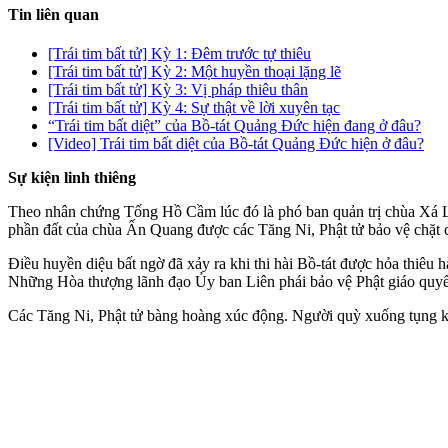
Tin liên quan
[Trái tim bất tử] Kỳ 1: Đêm trước tự thiêu
[Trái tim bất tử] Kỳ 2: Một huyền thoại lặng lẽ
[Trái tim bất tử] Kỳ 3: Vị pháp thiêu thân
[Trái tim bất tử] Kỳ 4: Sự thật về lời xuyên tạc
“Trái tim bất diệt” của Bồ-tát Quảng Đức hiện đang ở đâu?
[Video] Trái tim bất diệt của Bồ-tát Quảng Đức hiện ở đâu?
Sự kiện linh thiêng
Theo nhân chứng Tống Hồ Cầm lúc đó là phó ban quản trị chùa Xá Lợ
phần đất của chùa Ấn Quang được các Tăng Ni, Phật tử bảo vệ chặt 
Điều huyền diệu bất ngờ đã xảy ra khi thi hài Bồ-tát được hỏa thiêu 
Những Hòa thượng lãnh đạo Ủy ban Liên phái bảo vệ Phật giáo quyết đị
Các Tăng Ni, Phật tử bàng hoàng xúc động. Người quỳ xuống tụng ki