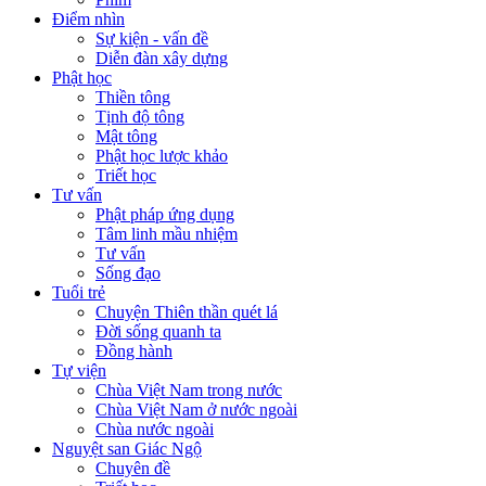
Điểm nhìn
Sự kiện - vấn đề
Diễn đàn xây dựng
Phật học
Thiền tông
Tịnh độ tông
Mật tông
Phật học lược khảo
Triết học
Tư vấn
Phật pháp ứng dụng
Tâm linh mầu nhiệm
Tư vấn
Sống đạo
Tuổi trẻ
Chuyện Thiên thần quét lá
Đời sống quanh ta
Đồng hành
Tự viện
Chùa Việt Nam trong nước
Chùa Việt Nam ở nước ngoài
Chùa nước ngoài
Nguyệt san Giác Ngộ
Chuyên đề