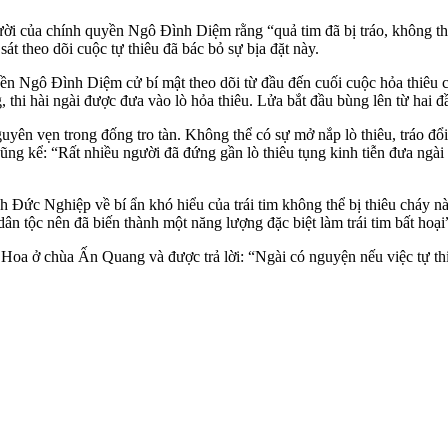
ười của chính quyền Ngô Đình Diệm rằng “quả tim đã bị tráo, không thể
t theo dõi cuộc tự thiêu đã bác bỏ sự bịa đặt này.
 Ngô Đình Diệm cử bí mật theo dõi từ đầu đến cuối cuộc hỏa thiêu cũ
, thi hài ngài được đưa vào lò hỏa thiêu. Lửa bắt đầu bùng lên từ hai đ
 nguyên vẹn trong đống tro tàn. Không thể có sự mở nắp lò thiêu, tráo 
ể: “Rất nhiều người đã đứng gần lò thiêu tụng kinh tiễn đưa ngài lần
Đức Nghiệp về bí ẩn khó hiểu của trái tim không thể bị thiêu cháy nà
n tộc nên đã biến thành một năng lượng đặc biệt làm trái tim bất hoại
ở chùa Ấn Quang và được trả lời: “Ngài có nguyện nếu việc tự thiêu củ