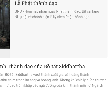
Lễ Phật thành đạo
GNO - Hôm nay nhân ngày Phật thành đạo, tất cả Tăng
Ni tụ hội về chánh điện lễ kỷ niệm Phật thành đạo.
ình Thành đạo của Bồ-tát Siddhartha
êm Bồ-tát Siddhartha vượt thành xuất gia, cả hoàng thành
atthu chìm trong im ắng và hoang lạnh. Không khí chia ly buồn thương
 như bao trùm khắp các ngã đường của kinh thành mỗi nơi Ngài đi