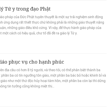
lý Tứ y trong đạo Phật
iáo pháp của Đức Phật tuyên thuyết là một sự trải nghiệm sinh động
nh ứng dụng rất thiết thực chứ không phải là những giáo thuyết nặng
luận, những giáo điều khô cứng. Vì vậy, để thực hành giáo pháp của
 một cách có hiệu quả, chư tổ đã đề ra giáo lý Tứ y.
giáo phục vụ cho hạnh phúc
ên địa cầu có hơn 8 tỷ người, và theo tôi, có thể phân biệt thành ba
t phần ba có tín ngưỡng tôn giáo, một phần ba bác bỏ hoặc khinh bỉ và
 giáo như một thứ độc hủy hoại tâm hồn, một phần ba còn lại thì dửng
hông tin tưởng cũng không miệt thị…