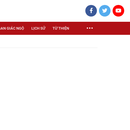
SAN GIÁC NGỘ
LỊCH SỬ
TỪ THIỆN