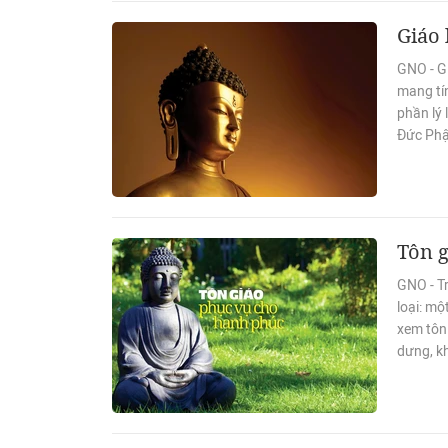
Giáo 
GNO - G
mang tí
phần lý 
Đức Phật
Tôn 
GNO - Tr
loại: mộ
xem tôn
dưng, k