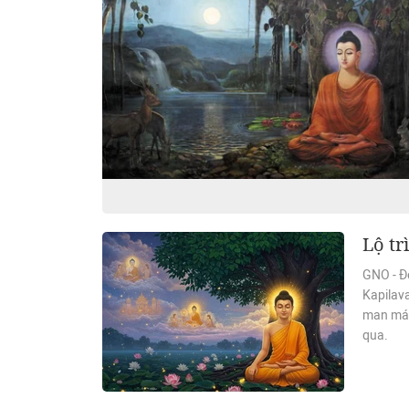
Lộ tr
GNO - Đ
Kapilav
man mác
qua.