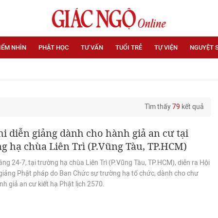
IỂM NHÌN
PHẬT HỌC
TƯ VẤN
TUỔI TRẺ
TỰ VIỆN
NGUYỆT 
Tìm thấy
79
kết quả
hi diễn giảng dành cho hành giả an cư tại
g hạ chùa Liên Trì (P.Vũng Tàu, TP.HCM)
ng 24-7, tại trường hạ chùa Liên Trì (P.Vũng Tàu, TP.HCM), diễn ra Hội
n giảng Phật pháp do Ban Chức sự trường hạ tổ chức, dành cho chư
h giả an cư kiết hạ Phật lịch 2570.