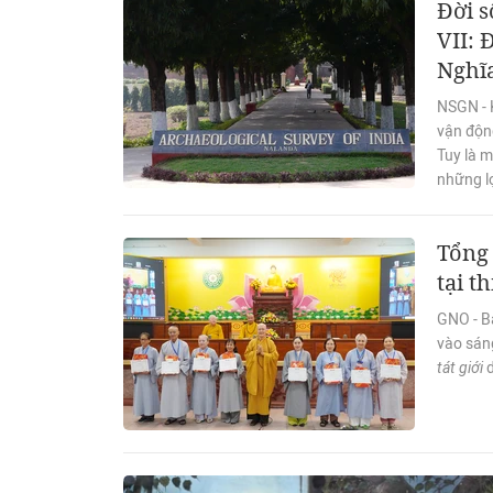
Đời s
VII: 
Nghĩ
NSGN - 
vận động
Tuy là m
những lợ
Tổng 
tại t
GNO - B
vào sáng
tát giới
d