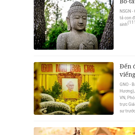
Bồ-tá
NSGN - 
tả con đ
(11
sinh
Đến 
viến
GNO - B
Hương), 
VN, Phó
trực Giá
sư trước