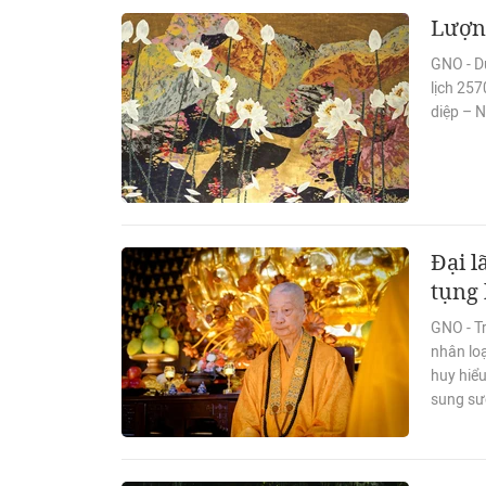
Lượn
GNO - Dư
lịch 257
diệp – 
Đại l
tụng
GNO - Tr
nhân lo
huy hiể
sung sư