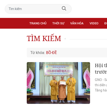
TRANG CHỦ
THỜI SỰ
VĂN HÓA
VIDEO
Đ
TÌM KIẾM
Từ khóa:
BỒ-ĐỀ
Hội t
trườn
GNO - Sá
thi diễ
Tăng hàn