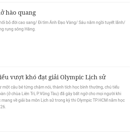
nở hào quang
hối bỏ đời cao sang/ Đi tìm Ánh Đạo Vàng/ Sáu năm ngồi tuyết lãnh/
ng rụng sông Hằng.
iểu vượt khó đạt giải Olympic Lịch sử
 một cậu bé từng chậm nói, thành tích học bình thường, chú tiểu
àn (ở chùa Liên Trì, P.Vũng Tàu) đã gây bất ngờ cho mọi người khi
c mang về giải ba môn Lịch sử trong kỳ thi Olympic TP.HCM năm học
26.