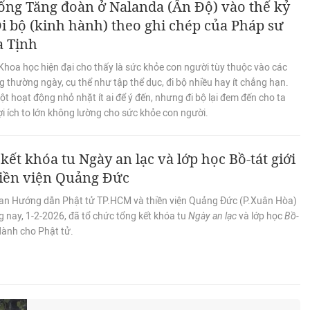
ống Tăng đoàn ở Nalanda (Ấn Độ) vào thế kỷ
Đi bộ (kinh hành) theo ghi chép của Pháp sư
a Tịnh
Khoa học hiện đại cho thấy là sức khỏe con người tùy thuộc vào các
 thường ngày, cụ thể như tập thể dục, đi bộ nhiều hay ít chẳng hạn.
ột hoạt động nhỏ nhặt ít ai để ý đến, nhưng đi bộ lại đem đến cho ta
i ích to lớn không lường cho sức khỏe con người.
kết khóa tu Ngày an lạc và lớp học Bồ-tát giới
hiền viện Quảng Đức
an Hướng dẫn Phật tử TP.HCM và thiền viện Quảng Đức (P.Xuân Hòa)
 nay, 1-2-2026, đã tổ chức tổng kết khóa tu
Ngày an lạc
và lớp học
Bồ-
ành cho Phật tử.