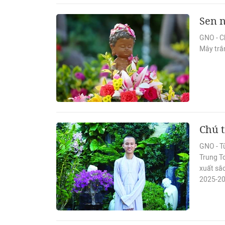
Sen 
GNO - C
Mây trắ
Chú t
GNO - Từ
Trung To
xuất sắ
2025-20