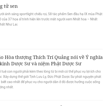
g tử sen
ới ánh sáng sportlight chiếu rọi, 58 tác phẩm Sen đầu hạ IX mùa Phật
0 của 37 họa sĩ trình hiện lên trước mắt người xem Nhất hoa – Nhất
Nhất Như Lai.
ão Hòa thượng Thích Trí Quảng nói về Ý nghĩa
 kinh Dược Sư và niệm Phật Dược Sư
í tuệ con người phải kèm theo lòng từ bi mới có thể phục vụ lợi ích cho
ại. Xây dựng thế giới Tịnh Lưu Ly, Đức Phật Dược Sư phát nguyện phát
u biết cao nhất để phục vụ cho người dân ở đó được hưởng cuộc sống
ớng nhất.