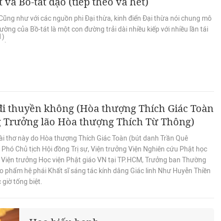
t và Bồ-tát đạo (tiếp theo và hết)
Cũng như với các nguồn phi Đại thừa, kinh điển Đại thừa nói chung mô
ường của Bồ-tát là một con đường trải dài nhiều kiếp với nhiều lần tái
1)
.
đi thuyền không (Hòa thượng Thích Giác Toàn
g Trưởng lão Hòa thượng Thích Từ Thông)
ài thơ này do Hòa thượng Thích Giác Toàn (bút danh Trần Quê
Phó Chủ tịch Hội đồng Trị sự, Viện trưởng Viện Nghiên cứu Phật học
 Viện trưởng Học viện Phật giáo VN tại TP.HCM, Trưởng ban Thường
o phẩm hệ phái Khất sĩ sáng tác kính dâng Giác linh Như Huyễn Thiền
 giờ tống biệt.