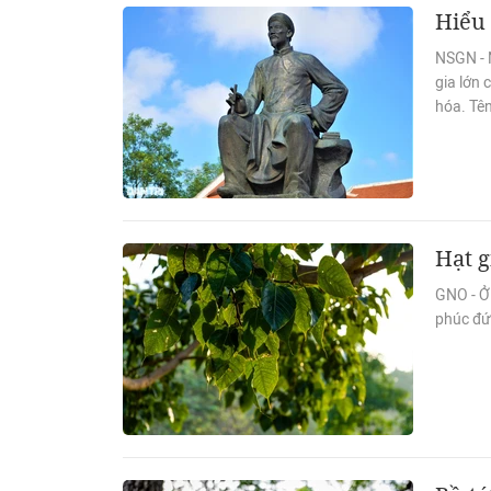
Hiểu
NSGN - 
gia lớn 
hóa. Tên
Hạt g
GNO - Ở
phúc đứ