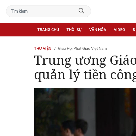
TRANG CHỦ
THỜI SỰ
VĂN HÓA
VIDEO
Đ
THƯ VIỆN
Giáo Hội Phật Giáo Việt Nam
Trung ương Giáo
quản lý tiền côn