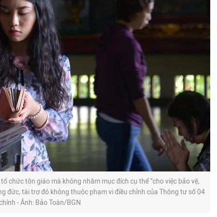
, tổ chức tôn giáo mà không nhằm mục đích cụ thể “cho việc bảo vệ,
 công đức, tài trợ đó không thuộc phạm vi điều chỉnh của Thông tư số 04
 chính - Ảnh: Bảo Toàn/BGN