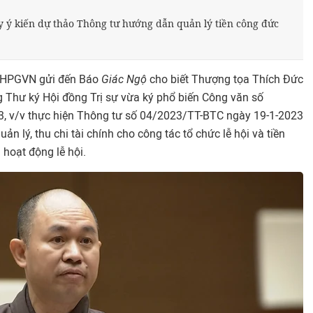
lấy ý kiến dự thảo Thông tư hướng dẫn quản lý tiền công đức
 GHPGVN gửi đến Báo
Giác Ngộ
cho biết Thượng tọa Thích Đức
g Thư ký Hội đồng Trị sự vừa ký phổ biến Công văn số
, v/v thực hiện Thông tư số 04/2023/TT-BTC ngày 19-1-2023
n lý, thu chi tài chính cho công tác tổ chức lễ hội và tiền
à hoạt động lễ hội.