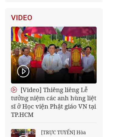
VIDEO
[Video] Thiêng liêng Lễ
tưởng niệm các anh hùng liệt
sĩ ở Học viện Phật giáo VN tại
TP.HCM
[TRỰC TUYẾN] Hòa