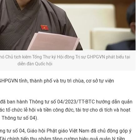
hó Chủ tịch kiêm Tổng Thư ký Hội đồng Trị sự GHPGVN phát biểu tại
diễn đàn Quốc hội
HPGVN tỉnh, thành phố và trụ trì chùa, cơ sở tự viện
h đã ban hành Thông tư số 04/2023/TT-BTC hướng dẫn quản
tác tổ chức lễ hội và tiền công đức, tài trợ cho di tích và hoạt
là Thông tư số 04).
ng tư số 04, Giáo hội Phật giáo Việt Nam đã chủ động góp ý
Tài chính tiếp thu nhằm tăng cường hiệu quả quản lý tiền