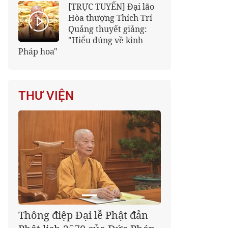
[TRỰC TUYẾN] Đại lão
Hòa thượng Thích Trí
Quảng thuyết giảng:
"Hiểu đúng về kinh
Pháp hoa"
THƯ VIỆN
Thông điệp Đại lễ Phật đản