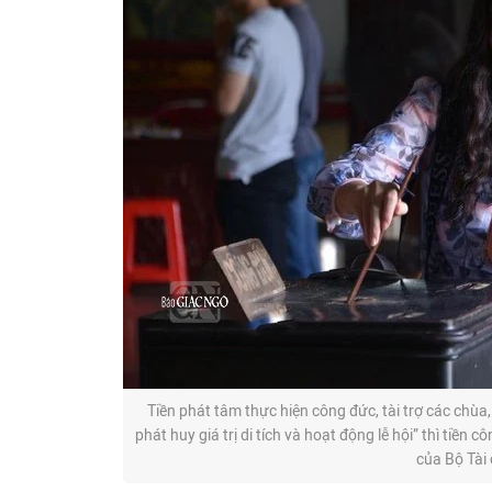
Tiền phát tâm thực hiện công đức, tài trợ các chùa
phát huy giá trị di tích và hoạt động lễ hội” thì tiền
của Bộ Tài