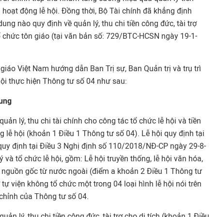
và hoạt động lễ hội. Đồng thời, Bộ Tài chính đã khẳng định
ng nào quy định về quản lý, thu chi tiền công đức, tài trợ
ổ chức tôn giáo (tại văn bản số: 729/BTC-HCSN ngày 19-1-
 giáo Việt Nam hướng dẫn Ban Trị sự, Ban Quản trị và trụ trì
hội thực hiện Thông tư số 04 như sau:
hung
ản lý, thu chi tài chính cho công tác tổ chức lễ hội và tiền
g lễ hội (khoản 1 Điều 1 Thông tư số 04). Lễ hội quy định tại
 quy định tại Điều 3 Nghị định số 110/2018/NĐ-CP ngày 29-8-
và tổ chức lễ hội, gồm: Lễ hội truyền thống, lễ hội văn hóa,
có nguồn gốc từ nước ngoài (điểm a khoản 2 Điều 1 Thông tư
ở tự viện không tổ chức một trong 04 loại hình lễ hội nói trên
 chỉnh của Thông tư số 04.
ản lý, thu chi tiền công đức, tài trợ cho di tích (khoản 1 Điều