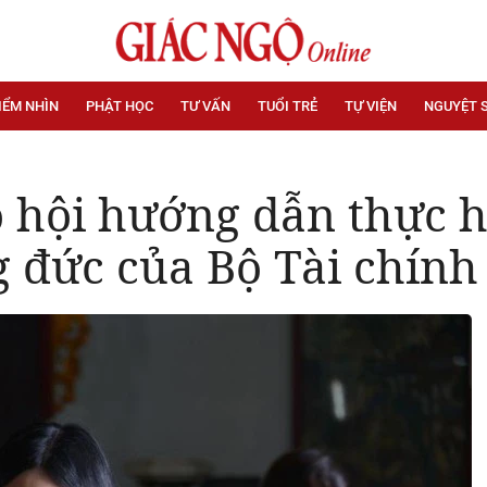
IỂM NHÌN
PHẬT HỌC
TƯ VẤN
TUỔI TRẺ
TỰ VIỆN
NGUYỆT 
 hội hướng dẫn thực h
g đức của Bộ Tài chính