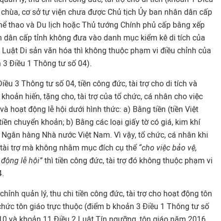
c chùa, cơ sở tự viện chưa được Chủ tịch Ủy ban nhân dân cấp
Thể thao và Du lịch hoặc Thủ tướng Chính phủ cấp bằng xếp
n dân cấp tỉnh không đưa vào danh mục kiểm kê di tích của
 Luật Di sản văn hóa thì không thuộc phạm vi điều chỉnh của
 3 Điều 1 Thông tư số 04).
iều 3 Thông tư số 04, tiền công đức, tài trợ cho di tích và
khoản hiến, tặng cho, tài trợ của tổ chức, cá nhân cho việc
h và hoạt động lễ hội dưới hình thức: a) Bằng tiền (tiền Việt
iền chuyển khoản; b) Bằng các loại giấy tờ có giá, kim khí
 Ngân hàng Nhà nước Việt Nam. Vì vậy, tổ chức, cá nhân khi
 tài trợ mà không nhằm mục đích cụ thể
“cho việc bảo vệ,
t động lễ hội”
thì tiền công đức, tài trợ đó không thuộc phạm vi
4.
hỉnh quản lý, thu chi tiền công đức, tài trợ cho hoạt động tôn
 chức tôn giáo trực thuộc (điểm b khoản 3 Điều 1 Thông tư số
 10 và khoản 11 Điều 2 Luật Tín ngưỡng, tôn giáo năm 2016,