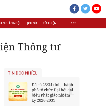
SAN GIÁC NGỘ
LỊCH SỬ
TỪ THIỆN
iện Thông tư
TIN ĐỌC NHIỀU
1
Đã có 25/34 tỉnh, thành
phố tổ chức Đại hội đại
biểu Phật giáo nhiệm
kỳ 2026-2031