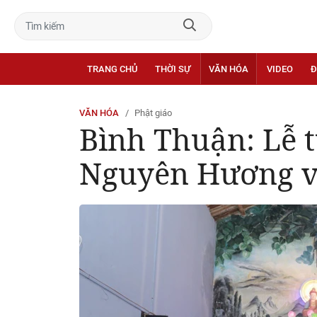
TRANG CHỦ
THỜI SỰ
VĂN HÓA
VIDEO
Đ
VĂN HÓA
Phật giáo
Bình Thuận: Lễ 
Nguyên Hương v