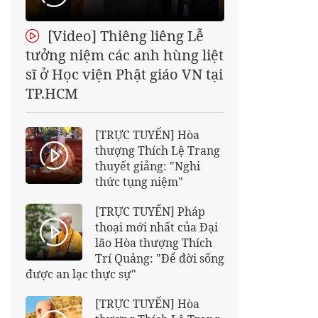
[Video] Thiêng liêng Lễ
tưởng niệm các anh hùng liệt
sĩ ở Học viện Phật giáo VN tại
TP.HCM
[TRỰC TUYẾN] Hòa
thượng Thích Lệ Trang
thuyết giảng: "Nghi
thức tụng niệm"
[TRỰC TUYẾN] Pháp
thoại mới nhất của Đại
lão Hòa thượng Thích
Trí Quảng: "Để đời sống
được an lạc thực sự"
[TRỰC TUYẾN] Hòa