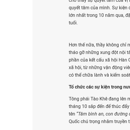
cho thấy sự quyết tâm của vị 
quyết tâm của mình. Sự kiện 
lớn nhất trong 10 năm qua, đặ
tuổi.
Hơn thế nữa, thầy không chỉ
tháo gỡ những xung đột nội t
phần của kết cấu xã hội Hàn Q
xã hội, từ những vận động viê
có thể chữa lành và kiểm soá
Tổ chức các sự kiện trong nư
Tông phái Tào Khê đang lên m
tháng 10 sắp đến để thúc đẩy 
tên
“Tâm bình an, con đường
Quốc chú trọng nhằm truyền t