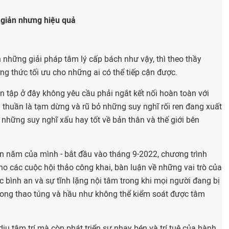
 giản nhưng hiệu quả
 những giải pháp tâm lý cấp bách như vậy, thì theo thầy
ng thức tối ưu cho những ai có thể tiếp cận được.
ền tập ở đây không yêu cầu phải ngắt kết nối hoàn toàn với
n thuần là tạm dừng và rũ bỏ những suy nghĩ rối ren đang xuất
ả những suy nghĩ xấu hay tốt về bản thân và thế giới bên
ốn năm của mình - bắt đầu vào tháng 9-2022, chương trình
ho các cuộc hội thảo công khai, bàn luận về những vai trò của
ợc bình an và sự tĩnh lặng nội tâm trong khi mọi người đang bị
rong thao túng và hầu như không thể kiểm soát được tâm
u tâm trí mà còn phát triển sự nhạy bén và trí tuệ của hành