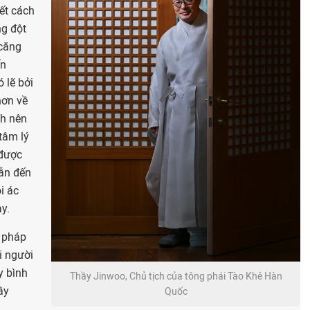
ết cách
ng đột
 căng
ến
 lẽ bởi
hơn về
h nên
tâm lý
 được
dẫn đến
i ác
y.
 pháp
i người
y bình
Thầy Jinwoo, Chủ tịch của tông phái Tào Khê Hàn
ầy
Quốc