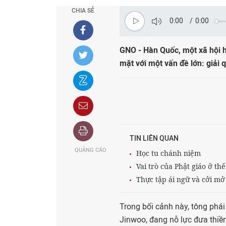
CHIA SẺ
0:00
/
0:00
GNO - Hàn Quốc, một xã hội hi
mặt với một vấn đề lớn: giải 
TIN LIÊN QUAN
QUẢNG CÁO
Học tu chánh niệm
Vai trò của Phật giáo ở thế
Thực tập ái ngữ và cởi mở
Trong bối cảnh này, tông phá
Jinwoo, đang nỗ lực đưa thiền