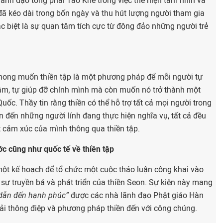
lãnh đạo tông phái Tào Khê trong việc thể hiện tầm nhìn và
đã kéo dài trong bốn ngày và thu hút lượng người tham gia
c biệt là sự quan tâm tích cực từ đông đảo những người trẻ
 mong muốn thiền tập là một phương pháp để mỗi người tự
âm, tự giúp đỡ chính mình mà còn muốn nó trở thành một
uốc. Thầy tin rằng thiền có thể hỗ trợ tất cả mọi người trong
n đến những người lính đang thực hiện nghĩa vụ, tất cả đều
t cảm xúc của mình thông qua thiền tập.
ớc cũng như quốc tế về thiền tập
ột kế hoạch để tổ chức một cuộc thảo luận công khai vào
sự truyền bá và phát triển của thiền Seon. Sự kiện này mang
 dẫn đến hạnh phúc”
được các nhà lãnh đạo Phật giáo Hàn
ải thông điệp và phương pháp thiền đến với công chúng.