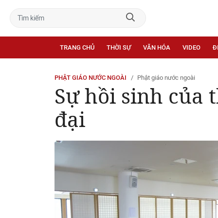
TRANG CHỦ
THỜI SỰ
VĂN HÓA
VIDEO
Đ
PHẬT GIÁO NƯỚC NGOÀI
Phật giáo nước ngoài
Sự hồi sinh của 
đại