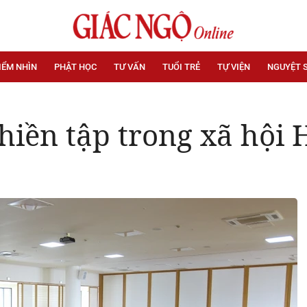
IỂM NHÌN
PHẬT HỌC
TƯ VẤN
TUỔI TRẺ
TỰ VIỆN
NGUYỆT 
thiền tập trong xã hội