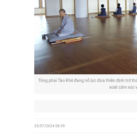
Tông phái Tào Khê đang nỗ lực đưa thiền định trở 
soát cảm xúc v
25/07/2024 08:59