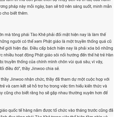
hương pháp này mỗi ngày, bạn sẽ trở nên sáng suốt, minh mẫn
 cho biết thêm.
ớn mà tông phái Tào Khê phải đối mặt hiện nay là làm thế
, những người có thể xem Phật giáo là một truyền thống quá cũ
thế giới hiện đại. Điều cấp bách hiện nay là phải xóa bỏ những
c nhiều hoạt động Phật giáo sôi nổi hướng đến thế hệ trẻ Hàn
 bị truyền thống của chính mình chôn vùi quá sâu; vì vậy,
ổi điều đó”, thầy Jinwoo chia sẻ.
i thầy Jinwoo nhận chức, thầy đã tham dự một cuộc họp với
 trẻ và cam kết sẽ hỗ trợ họ trong việc tìm hiểu kiến thức và
y cũng cho biết rằng họ sẽ gặp nhau thường xuyên hơn để
t giáo quốc tế hàng năm được tổ chức vào tháng trước cũng đã