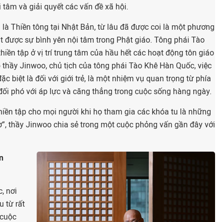
 tâm và giải quyết các vấn đề xã hội.
là Thiền tông tại Nhật Bản, từ lâu đã được coi là một phương
t được sự bình yên nội tâm trong Phật giáo. Tông phái Tào
hiền tập ở vị trí trung tâm của hầu hết các hoạt động tôn giáo
 thầy Jinwoo, chủ tịch của tông phái Tào Khê Hàn Quốc, việc
đặc biệt là đối với giới trẻ, là một nhiệm vụ quan trọng từ phía
đối phó với áp lực và căng thẳng trong cuộc sống hàng ngày.
hiền tập cho mọi người khi họ tham gia các khóa tu là những
iờ”, thầy Jinwoo chia sẻ trong một cuộc phỏng vấn gần đây với
n
, nơi
u từ rất
 cuộc