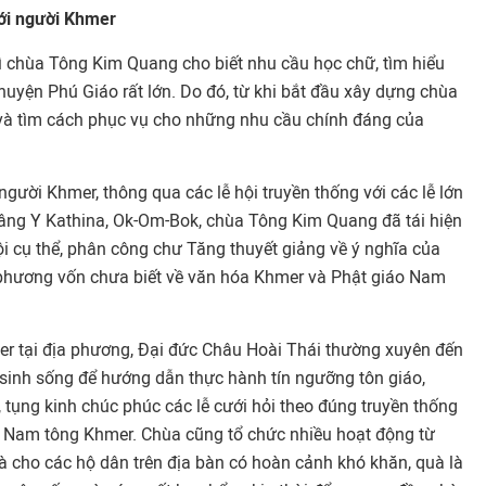
tới người Khmer
rì chùa Tông Kim Quang cho biết nhu cầu học chữ, tìm hiểu
uyện Phú Giáo rất lớn. Do đó, từ khi bắt đầu xây dựng chùa
và tìm cách phục vụ cho những nhu cầu chính đáng của
người Khmer, thông qua các lễ hội truyền thống với các lễ lớn
ng Y Kathina, Ok-Om-Bok, chùa Tông Kim Quang đã tái hiện
i cụ thể, phân công chư Tăng thuyết giảng về ý nghĩa của
 phương vốn chưa biết về văn hóa Khmer và Phật giáo Nam
r tại địa phương, Đại đức Châu Hoài Thái thường xuyên đến
 sinh sống để hướng dẫn thực hành tín ngưỡng tôn giáo,
, tụng kinh chúc phúc các lễ cưới hỏi theo đúng truyền thống
o Nam tông Khmer. Chùa cũng tổ chức nhiều hoạt động từ
uà cho các hộ dân trên địa bàn có hoàn cảnh khó khăn, quà là