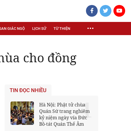
SAN GIÁC NGỘ
LỊCH SỬ
TỪ THIỆN
 chùa cho đồng
TIN ĐỌC NHIỀU
1
Hà Nội: Phật tử chùa
Quán Sứ trang nghiêm
kỷ niệm ngày vía Đức
Bồ-tát Quán Thế Âm