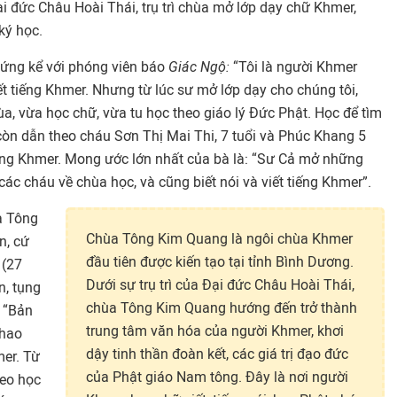
ại đức Châu Hoài Thái, trụ trì chùa mở lớp dạy chữ Khmer,
ký học.
hứng kể với phóng viên báo
Giác Ngộ:
“Tôi là người Khmer
ết tiếng Khmer. Nhưng từ lúc sư mở lớp dạy cho chúng tôi,
a, vừa học chữ, vừa tu học theo giáo lý Đức Phật. Học để tìm
còn dẫn theo cháu Sơn Thị Mai Thi, 7 tuổi và Phúc Khang 5
tiếng Khmer. Mong ước lớn nhất của bà là: “Sư Cả mở những
các cháu về chùa học, và cũng biết nói và viết tiếng Khmer”.
a Tông
Chùa Tông Kim Quang là ngôi chùa Khmer
n, cứ
đầu tiên được kiến tạo tại tỉnh Bình Dương.
 (27
Dưới sự trụ trì của Đại đức Châu Hoài Thái,
n, tụng
chùa Tông Kim Quang hướng đến trở thành
. “Bản
trung tâm văn hóa của người Khmer, khơi
khao
dậy tinh thần đoàn kết, các giá trị đạo đức
mer. Từ
của Phật giáo Nam tông. Đây là nơi người
heo học