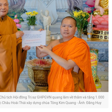
Chủ tịch Hội đồng Trị sự GHPGVN quang lâm về thăm và tặng 1.000
ức Châu Hoài Thái xây dựng chùa Tông Kim Quang - Ảnh: Đăng Huy