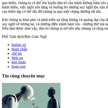
qua thiền, chúng ta có thể rèn luyện tâm trí của mình không bám víu
hành thiền, việc ngồi yên lặng và buông bỏ những suy nghĩ lộn xộn th
của thiền tập có thể dìu đỡ chúng ta qua một chặng đường rất dài.
Khi chúng ta khai phá và phát triển sự rộng lượng và quảng đại của t
suy nghĩ về tương lai, và những điều mình bám víu - những thứ mà ta
Nếu làm được như vậy, tâm trí chúng ta trở nên nhẹ nhàng và rộng m
Phổ Tịnh dịch/Báo Giác Ngộ
buông xả
tham chấp
chế tác
bình an
khó khăn
hoạn nạn
Tin cùng chuyên mục