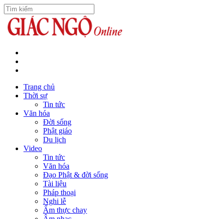
Trang chủ
Thời sự
Tin tức
Văn hóa
Đời sống
Phật giáo
Du lịch
Video
Tin tức
Văn hóa
Đạo Phật & đời sống
Tài liệu
Pháp thoại
Nghi lễ
Ẩm thực chay
Âm nhạc