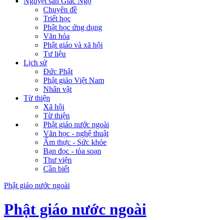
Nguyệt san Giác Ngộ
Chuyên đề
Triết học
Phật học ứng dụng
Văn hóa
Phật giáo và xã hội
Tư liệu
Lịch sử
Đức Phật
Phật giáo Việt Nam
Nhân vật
Từ thiện
Xã hội
Từ thiện
Phật giáo nước ngoài
Văn học - nghệ thuật
Ẩm thực - Sức khỏe
Bạn đọc - tòa soạn
Thư viện
Cần biết
Phật giáo nước ngoài
Phật giáo nước ngoài