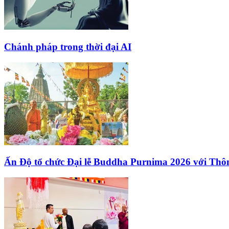
Chánh pháp trong thời đại AI
Ấn Độ tổ chức Đại lễ Buddha Purnima 2026 với Thôn