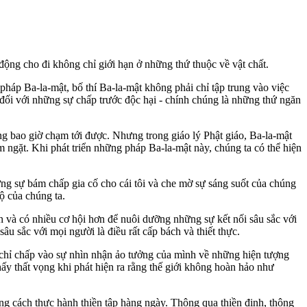
ộng cho đi không chỉ giới hạn ở những thứ thuộc về vật chất.
pháp Ba-la-mật, bố thí Ba-la-mật không phải chỉ tập trung vào việc
ộc đối với những sự chấp trước độc hại - chính chúng là những thứ ngăn
ng bao giờ chạm tới được. Nhưng trong giáo lý Phật giáo, Ba-la-mật
 ngặt. Khi phát triển những pháp Ba-la-mật này, chúng ta có thể hiện
ng sự bám chấp gia cố cho cái tôi và che mờ sự sáng suốt của chúng
ộ của chúng ta.
 và có nhiều cơ hội hơn để nuôi dưỡng những sự kết nối sâu sắc với
âu sắc với mọi người là điều rất cấp bách và thiết thực.
 chỉ chấp vào sự nhìn nhận ảo tưởng của mình về những hiện tượng
y thất vọng khi phát hiện ra rằng thế giới không hoàn hảo như
ằng cách thực hành thiền tập hàng ngày. Thông qua thiền định, thông