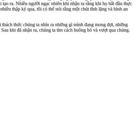
 tạo ra. Nhiều người ngạc nhiên khi nhận ra rằng khi họ bắt đầu thực
iều thập kỷ qua, tôi có thể nói rằng một chút tĩnh lặng và bình an
mật thách thức chúng ta nhìn ra những gì mình đang mong đợi, những
. Sau khi đã nhận ra, chúng ta tìm cách buông bỏ và vượt qua chúng.