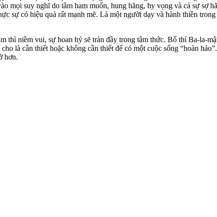
 vào mọi suy nghĩ do tâm ham muốn, hung hăng, hy vọng và cả sự sợ hãi
ực sự có hiệu quả rất mạnh mẽ. Là một người dạy và hành thiền trong nh
âm thì niềm vui, sự hoan hỷ sẽ tràn đầy trong tâm thức. Bố thí Ba-la-
 cho là cần thiết hoặc không cần thiết để có một cuộc sống “hoàn hảo”
ở hơn.