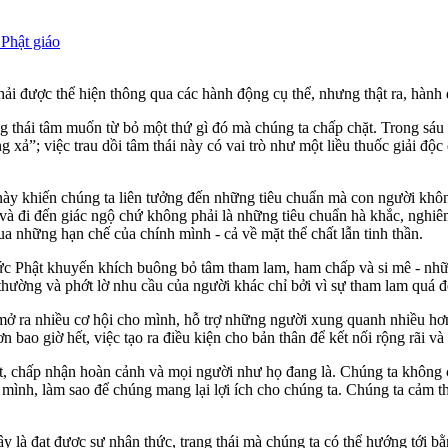
Phật giáo
 được thể hiện thông qua các hành động cụ thể, nhưng thật ra, hành đ
ng thái tâm muốn từ bỏ một thứ gì đó mà chúng ta chấp chặt. Trong sáu 
g xả”; việc trau dồi tâm thái này có vai trò như một liều thuốc giải đ
gữ này khiến chúng ta liên tưởng đến những tiêu chuẩn mà con người khô
và đi đến giác ngộ chứ không phải là những tiêu chuẩn hà khắc, nghiêm
ua những hạn chế của chính mình - cả về mặt thể chất lẫn tinh thần.
ức Phật khuyến khích buông bỏ tâm tham lam, ham chấp và si mê - nhữ
thường và phớt lờ nhu cầu của người khác chỉ bởi vì sự tham lam quá đ
ở ra nhiều cơ hội cho mình, hỗ trợ những người xung quanh nhiều hơn
ao giờ hết, việc tạo ra điều kiện cho bản thân để kết nối rộng rãi và s
át, chấp nhận hoàn cảnh và mọi người như họ đang là. Chúng ta không
nh, làm sao để chúng mang lại lợi ích cho chúng ta. Chúng ta cảm thấ
y là đạt được sự nhận thức, trạng thái mà chúng ta có thể hướng tới b