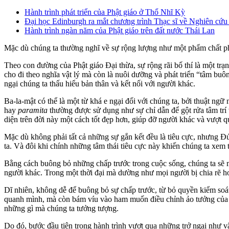
Hành trình phát triển của Phật giáo ở Thổ Nhĩ Kỳ
Đại học Edinburgh ra mắt chương trình Thạc sĩ về Nghiên cứu 
Hành trình ngàn năm của Phật giáo trên đất nước Thái Lan
Mặc dù chúng ta thường nghĩ về sự rộng lượng như một phẩm chất phải
Theo con đường của Phật giáo Đại thừa, sự rộng rãi bố thí là một trạ
cho đi theo nghĩa vật lý mà còn là nuôi dưỡng và phát triển “tâm buôn
ngại chúng ta thấu hiểu bản thân và kết nối với người khác.
Ba-la-mật có thể là một từ khá e ngại đối với chúng ta, bởi thuật n
hay
paramita
thường được sử dụng như sự chỉ dẫn để gột rửa tâm trí 
diện trên đời này một cách tốt đẹp hơn, giúp đỡ người khác và vượt q
Mặc dù không phải tất cả những sự gắn kết đều là tiêu cực, nhưng Đ
ta. Và đôi khi chính những tâm thái tiêu cực này khiến chúng ta xem 
Bằng cách buông bỏ những chấp trước trong cuộc sống, chúng ta sẽ m
người khác. Trong một thời đại mà dường như mọi người bị chia rẽ hơn b
Dĩ nhiên, không dễ để buông bỏ sự chấp trước, từ bỏ quyền kiểm so
quanh mình, mà còn bám víu vào ham muốn điều chỉnh ảo tưởng của mì
những gì mà chúng ta tưởng tượng.
Do đó, bước đầu tiên trong hành trình vượt qua những trở ngại như vậ