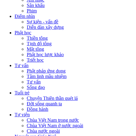
Sân khấu
Phim
Điểm nhìn
Sự kiện - vấn đề
Diễn đàn xây dựng
Phật học
Thiền tông
Tịnh độ tông
Mật tông
Phật học lược khảo
Triết học
Tư vấn
Phật pháp ứng dụng
Tâm linh mầu nhiệm
Tư vấn
Sống đạo
Tuổi trẻ
Chuyện Thiên thần quét lá
Đời sống quanh ta
Đồng hành
Tự viện
Chùa Việt Nam trong nước
Chùa Việt Nam ở nước ngoài
Chùa nước ngoài