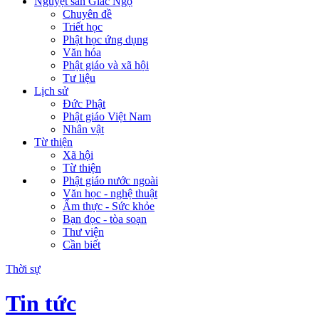
Nguyệt san Giác Ngộ
Chuyên đề
Triết học
Phật học ứng dụng
Văn hóa
Phật giáo và xã hội
Tư liệu
Lịch sử
Đức Phật
Phật giáo Việt Nam
Nhân vật
Từ thiện
Xã hội
Từ thiện
Phật giáo nước ngoài
Văn học - nghệ thuật
Ẩm thực - Sức khỏe
Bạn đọc - tòa soạn
Thư viện
Cần biết
Thời sự
Tin tức