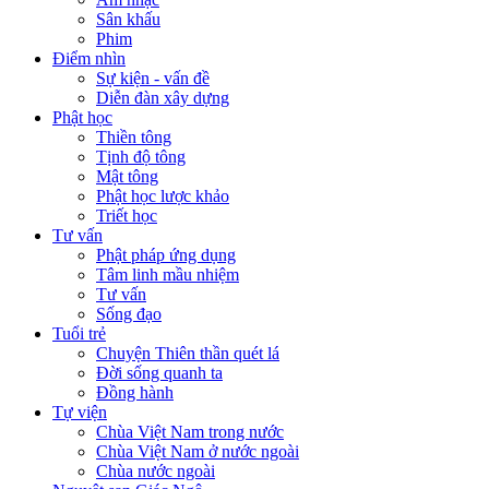
Sân khấu
Phim
Điểm nhìn
Sự kiện - vấn đề
Diễn đàn xây dựng
Phật học
Thiền tông
Tịnh độ tông
Mật tông
Phật học lược khảo
Triết học
Tư vấn
Phật pháp ứng dụng
Tâm linh mầu nhiệm
Tư vấn
Sống đạo
Tuổi trẻ
Chuyện Thiên thần quét lá
Đời sống quanh ta
Đồng hành
Tự viện
Chùa Việt Nam trong nước
Chùa Việt Nam ở nước ngoài
Chùa nước ngoài