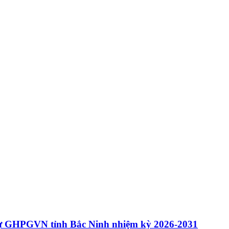
sự GHPGVN tỉnh Bắc Ninh nhiệm kỳ 2026-2031