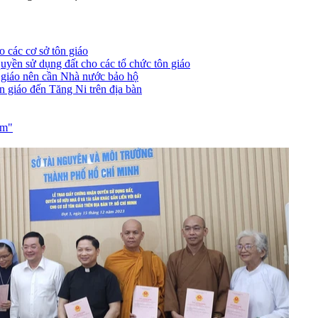
 các cơ sở tôn giáo
ền sử dụng đất cho các tổ chức tôn giáo
n giáo nên cần Nhà nước bảo hộ
n giáo đến Tăng Ni trên địa bàn
âm"