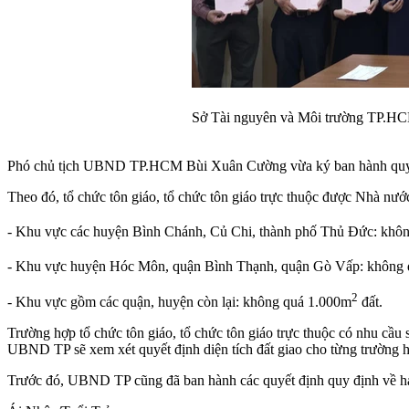
Sở Tài nguyên và Môi trường TP.HCM
Phó chủ tịch UBND TP.HCM Bùi Xuân Cường vừa ký ban hành quyết đ
Theo đó, tổ chức tôn giáo, tổ chức tôn giáo trực thuộc được Nhà nư
- Khu vực các huyện Bình Chánh, Củ Chi, thành phố Thủ Đức: khô
- Khu vực huyện Hóc Môn, quận Bình Thạnh, quận Gò Vấp: không
2
- Khu vực gồm các quận, huyện còn lại: không quá 1.000m
đất.
Trường hợp tổ chức tôn giáo, tổ chức tôn giáo trực thuộc có nhu cầu
UBND TP sẽ xem xét quyết định diện tích đất giao cho từng trường h
Trước đó, UBND TP cũng đã ban hành các quyết định quy định về hạ