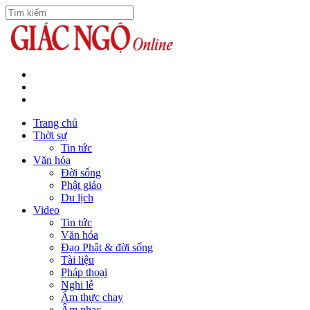
Trang chủ
Thời sự
Tin tức
Văn hóa
Đời sống
Phật giáo
Du lịch
Video
Tin tức
Văn hóa
Đạo Phật & đời sống
Tài liệu
Pháp thoại
Nghi lễ
Ẩm thực chay
Âm nhạc