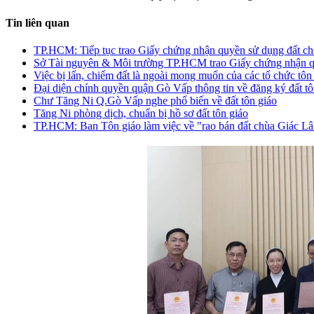
Tin liên quan
TP.HCM: Tiếp tục trao Giấy chứng nhận quyền sử dụng đất cho
Sở Tài nguyên & Môi trường TP.HCM trao Giấy chứng nhận quy
Việc bị lấn, chiếm đất là ngoài mong muốn của các tổ chức tô
Đại diện chính quyền quận Gò Vấp thông tin về đăng ký đất tô
Chư Tăng Ni Q.Gò Vấp nghe phổ biến về đất tôn giáo
Tăng Ni phòng dịch, chuẩn bị hồ sơ đất tôn giáo
TP.HCM: Ban Tôn giáo làm việc về "rao bán đất chùa Giác L